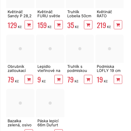
Květináč
Květináč
Truhlík
Květináč
Sandy P 28,2
FURU světle
Lobelia 50cm
RATO
cm antracit
šedý 29cm
antracitový
SQUARE s
129
159
35
219
vložkou
Kč
Kč
Kč
Kč
antracit 20
cm
Obrubník
Lepidlo
Truhlík s
Podmiska
zatloukací
vteřinové na
podmiskou
LOFLY 19 cm
7ks, 1,07m
kov, plast,
RESPANA
antracit
79
9
79
19
gumu i dřevo
EASYCARE
Kč
Kč
Kč
Kč
antracit
59,3cm
Bazalka
Páska lepicí
zelená, osivo
66m Dufurt
PP48