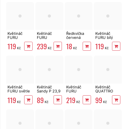
Květináč
Květináč
Ředkvička
Květináč
FURU
FURU
červená
FURU bílý
antracit 24cm
antracit
LADA/celoročně,
24cm
119
239
18
119
39,5cm
osivo
Kč
Kč
Kč
Kč
Květináč
Květináč
Květináč
Květináč
FURU světle
Sandy P 23,9
FURU
QUATTRO
šedý 24cm
cm antracit
SQUARE s
antracit 30 x
119
89
219
99
vložkou
30 cm
Kč
Kč
Kč
Kč
antracit 20
cm