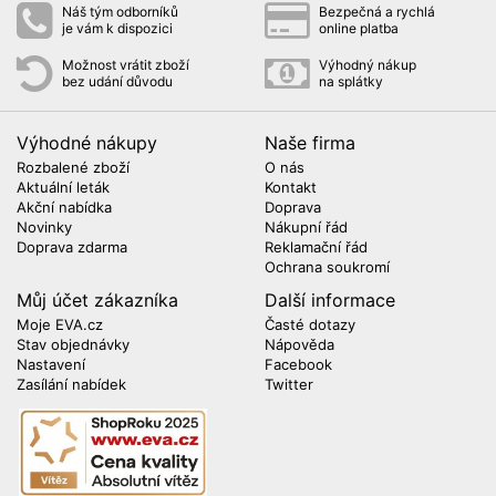
Náš tým odborníků
Bezpečná a rychlá
je vám k dispozici
online platba
Možnost vrátit zboží
Výhodný nákup
bez udání důvodu
na splátky
Výhodné nákupy
Naše firma
Rozbalené zboží
O nás
Aktuální leták
Kontakt
Akční nabídka
Doprava
Novinky
Nákupní řád
Doprava zdarma
Reklamační řád
Ochrana soukromí
Můj účet zákazníka
Další informace
Moje EVA.cz
Časté dotazy
Stav objednávky
Nápověda
Nastavení
Facebook
Zasílání nabídek
Twitter