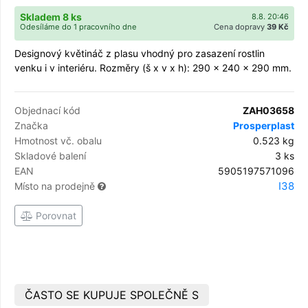
Skladem 8 ks
8.8. 20:46
Odesíláme do 1 pracovního dne
Cena dopravy
39 Kč
Designový květináč z plasu vhodný pro zasazení rostlin
venku i v interiéru. Rozměry (š x v x h): 290 x 240 x 290 mm.
Objednací kód
ZAH03658
Značka
Prosperplast
Hmotnost vč. obalu
0.523 kg
Skladové balení
3 ks
EAN
5905197571096
I38
Místo na prodejně
Porovnat
ČASTO SE KUPUJE SPOLEČNĚ S