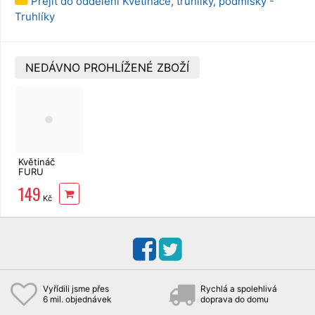
Přejít do oddělení Květináče, truhlíky, podmisky -
Truhlíky
NEDÁVNO PROHLÍŽENÉ ZBOŽÍ
Květináč
FURU
antracit 29cm
149
Kč
Vyřídili jsme přes
Rychlá a spolehlivá
6 mil. objednávek
doprava do domu