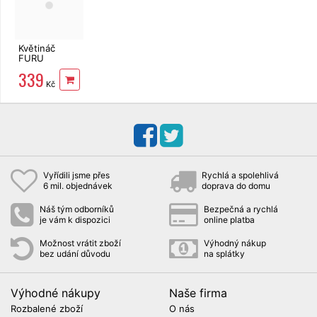
Květináč
FURU
SQUARE s
339
vložkou
Kč
betonový 24
cm
Vyřídili jsme přes
Rychlá a spolehlivá
6 mil. objednávek
doprava do domu
Náš tým odborníků
Bezpečná a rychlá
je vám k dispozici
online platba
Možnost vrátit zboží
Výhodný nákup
bez udání důvodu
na splátky
Výhodné nákupy
Naše firma
Rozbalené zboží
O nás