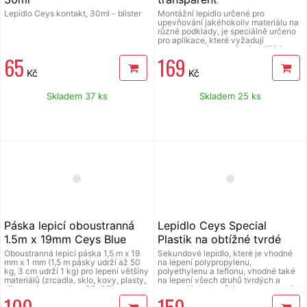
Lepidlo Ceys kontakt, 30ml - blister
Montážní lepidlo určené pro
upevňování jakéhokoliv materiálu na
různé podklady, je speciálně určeno
pro aplikace, které vyžadují
transparentní zakončení, zajišťuje
65
169
vysokou počáteční přilnavost a
odolnost po vytvrdnutí spoje, jeho
Kč
Kč
vyplňovací schopnosti umožňují
aplikace i na nerovné plochy, odolává
vlhkosti, lepení je rychlé a trvalé,
Skladem 37 ks
Skladem 25 ks
doporučuje se aplikovat při teplotě
vyšší než +10C.
Páska lepicí oboustranná
Lepidlo Ceys Special
1.5m x 19mm Ceys Blue
Plastik na obtížné tvrdé
Tape
plasty, 3g+4ml
Oboustranná lepicí páska 1,5 m x 19
Sekundové lepidlo, které je vhodné
mm x 1 mm (1,5 m pásky udrží až 50
na lepení polypropylenu,
kg, 3 cm udrží 1 kg) pro lepení většiny
polyethylenu a teflonu, vhodné také
materiálů (zrcadla, sklo, kovy, plasty,
na lepení všech druhů tvrdých a
dřevo, kámen, nylon, PP, PE),
polotvrdých plastů, je transparentní,
okamžitě pevně lepí, vhodná do
velmi pevné a s velice snadnou
prostor s vysokou vlhkostí vzduchu
manipulací, ideální pro rychlé práce.