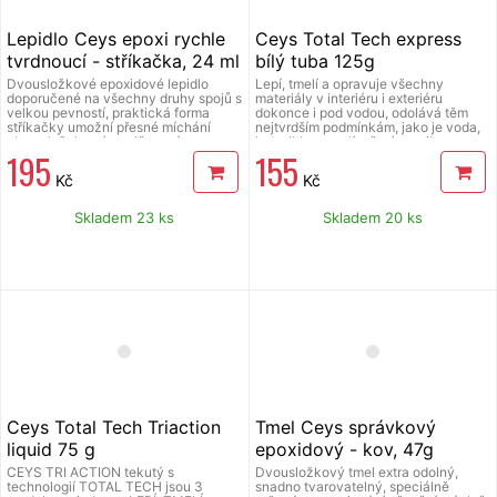
Lepidlo Ceys epoxi rychle
Ceys Total Tech express
tvrdnoucí - stříkačka, 24 ml
bílý tuba 125g
Dvousložkové epoxidové lepidlo
Lepí, tmelí a opravuje všechny
doporučené na všechny druhy spojů s
materiály v interiéru i exteriéru
velkou pevností, praktická forma
dokonce i pod vodou, odolává těm
stříkačky umožní přesné míchání
nejtvrdším podmínkám, jako je voda,
obou složek, má vyplňovací
led, vlhkost a plíseň, rány, vibrace,
195
155
schopnosti, spojuje prakticky
tlaky, teplota, nestárne v průběhu
všechny druhy materiálů s výjimkou
času a odolává UV záření, má
Kč
Kč
polyethylenu, polypropylenu, teflonu
vynikající vlastnosti: vyplňuje, je
a silikonu, při teplotě 20 °C ztvrdne
superflexibilní, neatakuje povrchy, má
během 5 – 10 minut, tlaku odolává po
maximální přilnavost, je přetíratelný
Skladem 23 ks
Skladem 20 ks
1 hodině, maximální pevnosti dosáhne
za vlhka, neobsahuje rozpouštědla,
za 48 hodin.
neztrácí objem, je vhodný na
konstrukční materiály, dilatační a
těsnící spáry, obklady, praskliny a
spáry, sanitární zařízení a PVC,
sandwich, izolační desky, průmyslové
karoserie, kanalizace (galvanizované
kovy, zinek), kovové a plastové
součástky, obklady pod vodou.
Ceys Total Tech Triaction
Tmel Ceys správkový
liquid 75 g
epoxidový - kov, 47g
CEYS TRI ACTION tekutý s
Dvousložkový tmel extra odolný,
technologií TOTAL TECH jsou 3
snadno tvarovatelný, speciálně