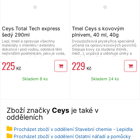
kovy, zinek), kovové a plastové
součástky, obklady pod vodou.
Ceys Total Tech express
Tmel Ceys s kovovým
šedý 290ml
plnivem, 40 ml, 40g
Lepí, tmelí a opravuje všechny
Dvousložková pryskyřice speciálně
materiály v interiéru i exteriéru
určená na opravu kovových povrchů.
dokonce i pod vodou, odolává těm
Slepuje kovy za studena (hliník,
nejtvrdším podmínkám, jako je voda,
měď…), ucpává a utěsňuje úniky a
led, vlhkost a plíseň, rány, vibrace,
vyplňuje díry. Dále slouží jako
225
229
tlaky, teplota, nestárne v průběhu
ochranný film proti oxidaci a
času a odolává UV záření, má
zakarbonování. Odolný vůči
Kč
Kč
vynikající vlastnosti: vyplňuje, je
extrémním teplotám od -50 °C do
superflexibilní, neatakuje povrchy, má
+150 °C a vůči kyselinám, pracím
maximální přilnavost, je natíratelný za
prostředkům a minerálním výrobkům.
Skladem 8 ks
Skladem 24 ks
vlhka, neobsahuje rozpouštědla,
S postupem času nepraská. Má
neztrácí objem, je vhodný na
kovový vzhled a jakmile ztvrdne, lze
konstrukční materiály, dilatační a
s ním jako s kovem pracovat. Lze jej
těsnící spáry, obklady, praskliny a
brousit, vrtat, leštit a natírat.
spáry, sanitární zařízení a PVC,
sandwich, izolační desky, průmyslové
karoserie, kanalizace (galvanizované
Zboží značky
Ceys
je také v
kovy, zinek), kovové a plastové
součástky, obklady pod vodou.
odděleních
Procházet zboží v oddělení Stavební chemie - Lepidla
Procházet zboží v oddělení Ostatní nářadí a pomůcky