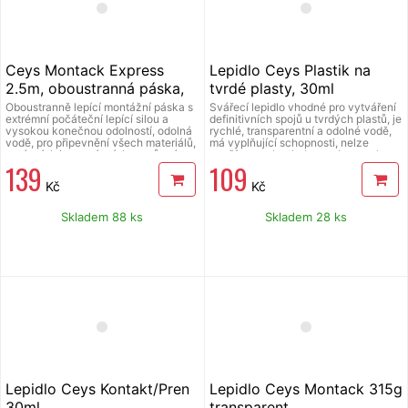
Ceys Montack Express
Lepidlo Ceys Plastik na
2.5m, oboustranná páska,
tvrdé plasty, 30ml
48507240
Oboustranně lepící montážní páska s
Svářecí lepidlo vhodné pro vytváření
extrémní počáteční lepící silou a
definitivních spojů u tvrdých plastů, je
vysokou konečnou odolností, odolná
rychlé, transparentní a odolné vodě,
vodě, pro připevnění všech materiálů,
má vyplňující schopnosti, nelze
porézních i neporézních. na různé
použít na polyethylen, polypropylen a
139
109
podklady, lepí okamžitě v interiéru i
teflon.
exteriéru, odolává změnám teplot a
Kč
Kč
vlhkosti. Délka 2,5 m, šíře 19 mm,
tloušťka 0,73 mm, použitelnost při
teplotě -10 až +75 °C.
Skladem 88 ks
Skladem 28 ks
Lepidlo Ceys Kontakt/Pren
Lepidlo Ceys Montack 315g
30ml
transparent