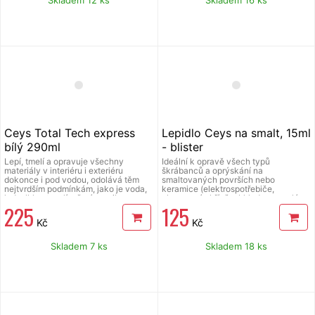
hodinách, maximální pevnosti
dosáhne za 3 dny.
Ceys Total Tech express
Lepidlo Ceys na smalt, 15ml
bílý 290ml
- blister
Lepí, tmelí a opravuje všechny
Ideální k opravě všech typů
materiály v interiéru i exteriéru
škrábanců a oprýskání na
dokonce i pod vodou, odolává těm
smaltovaných površích nebo
nejtvrdším podmínkám, jako je voda,
keramice (elektrospotřebiče,
led, vlhkost a plíseň, rány, vibrace,
glazované skříně, obklady, porcelán
225
125
tlaky, teplota, nestárne v průběhu
apod.), opravovaná část vypadá opět
času a odolává UV záření, má
jako nová. Velmi snadno se aplikuje,
Kč
Kč
vynikající vlastnosti: vyplňuje, je
odolává vařící vodě a teplotám do
superflexibilní, neatakuje povrchy, má
100 C, vytváří lesklý, bílý,
maximální přilnavost, je natíratelný za
dlouhotrvající efekt.
Skladem 7 ks
Skladem 18 ks
vlhka, neobsahuje rozpouštědla,
neztrácí objem, je vhodný na
konstrukční materiály, dilatační a
těsnící spáry, obklady, praskliny a
spáry, sanitární zařízení a PVC,
sandwich, izolační desky, průmyslové
karoserie, kanalizace (galvanizované