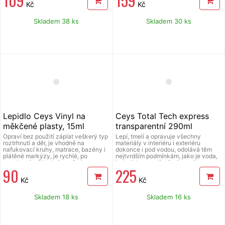
109
159
Kč
Kč
jako je koupelna, pro fixaci předmětů
v domácnosti, kanceláři, v autě apod,
Vyrovnává drobné nerovnosti
Skladem 38 ks
Skladem 30 ks
povrchu. Odolává teplotám od -5 °C
do 80 °C, vhodná pro použití v
interiéru i exteriéru. Maximální
odolnosti je dosaženo 24 h po
aplikaci.
Lepidlo Ceys Vinyl na
Ceys Total Tech express
měkčené plasty, 15ml
transparentní 290ml
Opraví bez použití záplat veškerý typ
Lepí, tmelí a opravuje všechny
roztrhnutí a děr, je vhodné na
materiály v interiéru i exteriéru
nafukovací kruhy, matrace, bazény i
dokonce i pod vodou, odolává těm
plátěné markýzy, je rychlé, po
nejtvrdším podmínkám, jako je voda,
zaschnutí průhledné, pružné,
led, vlhkost a plíseň, rány, vibrace,
90
225
trvanlivé a odolné vodě.
tlaky, teplota, nestárne v průběhu
času a odolává UV záření, má
Kč
Kč
vynikající vlastnosti: vyplňuje, je
superflexibilní, neatakuje povrchy, má
maximální přilnavost, je natíratelný za
Skladem 18 ks
Skladem 16 ks
vlhka, neobsahuje rozpouštědla,
neztrácí objem, je vhodný na
konstrukční materiály, dilatační a
těsnící spáry, obklady, praskliny a