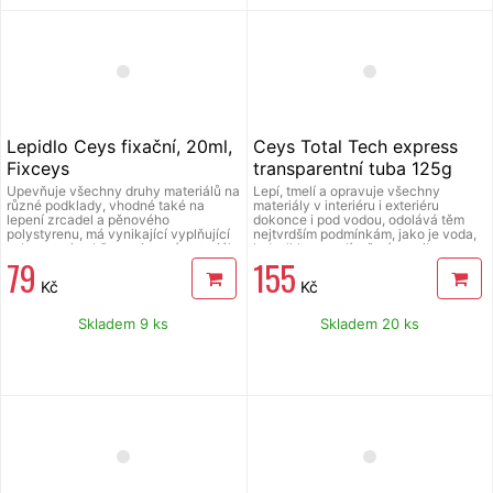
spáry, sanitární zařízení a PVC,
sandwich, izolační desky, průmyslové
karoserie, kanalizace (galvanizované
kovy, zinek), kovové a plastové
součástky, obklady pod vodou.
Lepidlo Ceys fixační, 20ml,
Ceys Total Tech express
Fixceys
transparentní tuba 125g
Upevňuje všechny druhy materiálů na
Lepí, tmelí a opravuje všechny
různé podklady, vhodné také na
materiály v interiéru i exteriéru
lepení zrcadel a pěnového
dokonce i pod vodou, odolává těm
polystyrenu, má vynikající vyplňující
nejtvrdším podmínkám, jako je voda,
schopnosti, takže spojovaní materiály
led, vlhkost a plíseň, rány, vibrace,
79
155
nemusí do sebe perfektně zapadat,
tlaky, teplota, nestárne v průběhu
odolné vlhkosti a nízkým i vysokým
času a odolává UV záření, má
Kč
Kč
teplotám, spoje zůstávají pružné.
vynikající vlastnosti: vyplňuje, je
superflexibilní, neatakuje povrchy, má
maximální přilnavost, je natíratelný za
Skladem 9 ks
Skladem 20 ks
vlhka, neobsahuje rozpouštědla,
neztrácí objem, je vhodný na
konstrukční materiály, dilatační a
těsnící spáry, obklady, praskliny a
spáry, sanitární zařízení a PVC,
sandwich, izolační desky, průmyslové
karoserie, kanalizace (galvanizované
kovy, zinek), kovové a plastové
součástky, obklady pod vodou.