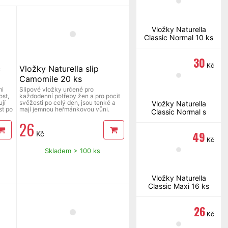
Vložky Naturella
Classic Normal 10 ks
30
Kč
c
Vložky Naturella slip
Camomile 20 ks
mi
Slipové vložky určené pro
st,
každodenní potřeby žen a pro pocit
jí
svěžesti po celý den, jsou tenké a
Vložky Naturella
st po
mají jemnou heřmánkovou vůni.
Classic Normal s
u.
křidélky 10 ks
26
49
Kč
Kč
Skladem > 100 ks
Vložky Naturella
Classic Maxi 16 ks
26
Kč