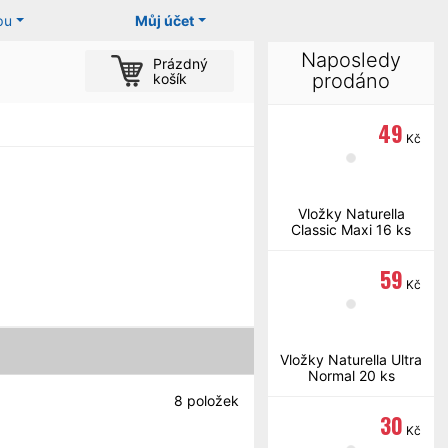
pu
Můj účet
Naposledy
Prázdný
prodáno
košík
49
Kč
Vložky Naturella
Classic Maxi 16 ks
59
Kč
Vložky Naturella Ultra
Normal 20 ks
8
položek
30
Kč