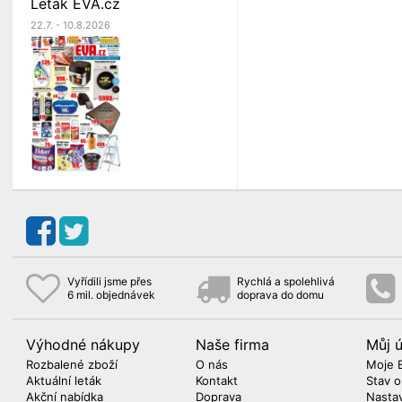
Leták EVA.cz
22.7. - 10.8.2026
Vyřídili jsme přes
Rychlá a spolehlivá
6 mil. objednávek
doprava do domu
Výhodné nákupy
Naše firma
Můj 
Rozbalené zboží
O nás
Moje 
Aktuální leták
Kontakt
Stav 
Akční nabídka
Doprava
Nasta