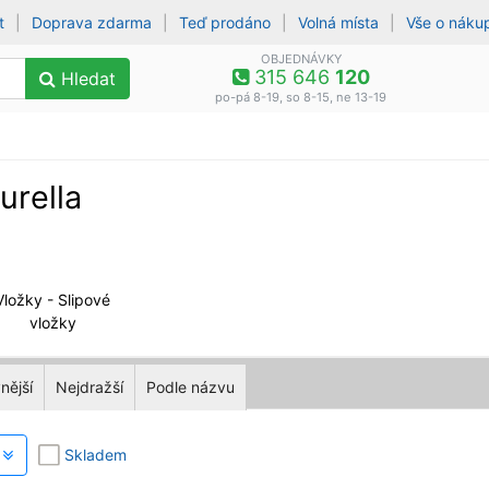
t
|
Doprava zdarma
|
Teď prodáno
|
Volná místa
|
Vše o náku
OBJEDNÁVKY
315 646
120
Hledat
po-pá 8-19, so 8-15, ne 13-19
urella
Vložky - Slipové
vložky
nější
Nejdražší
Podle názvu
y
Skladem