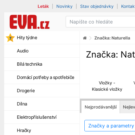
Leták
|
Novinky
|
Stav objednávky
|
Kontak
Hity týdne
Značka: Naturella
Audio
Značka: Nat
Bílá technika
Domácí potřeby a spotřebiče
Vložky -
Klasické vložky
Drogerie
Dílna
Nejprodávanější
Nejlev
Elektropříslušenství
Značky a parametr
Hračky