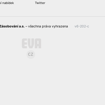
ní nabídek
Twitter
Zásobování a.s.
– všechna práva vyhrazena
v6-202-c