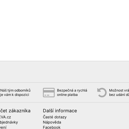
Náš tým odborníků
Bezpečná a rychlá
Možnost vrá
je vám k dispozici
online platba
bez udání 
účet zákazníka
Další informace
EVA.cz
Časté dotazy
objednávky
Nápověda
vení
Facebook