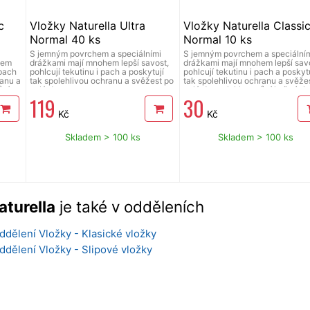
c
Vložky Naturella Ultra
Vložky Naturella Classi
Normal 40 ks
Normal 10 ks
S jemným povrchem a speciálními
S jemným povrchem a speciální
hem
drážkami mají mnohem lepší savost,
drážkami mají mnohem lepší savo
 pach
pohlcují tekutinu i pach a poskytují
pohlcují tekutinu i pach a poskytu
ranu a
tak spolehlivou ochranu a svěžest po
tak spolehlivou ochranu a svěže
ůní
celý den.
celý den, s lehkou vůní heřmánk
119
30
Kč
Kč
Skladem > 100 ks
Skladem > 100 ks
aturella
je také v odděleních
ddělení Vložky - Klasické vložky
ddělení Vložky - Slipové vložky