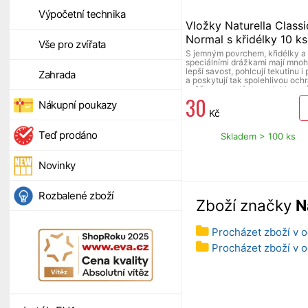
Výpočetní technika
Vložky Naturella Classi
Normal s křidélky 10 ks
Vše pro zvířata
S jemným povrchem, křidélky a
speciálními drážkami mají mno
lepší savost, pohlcují tekutinu i
Zahrada
a poskytují tak spolehlivou och
svěžest po celý den, s lehkou v
30
heřmánku.
Nákupní poukazy
Kč
Teď prodáno
Skladem > 100 ks
Novinky
Rozbalené zboží
Zboží značky
N
Procházet zboží v o
Procházet zboží v o