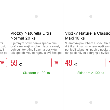
Vložky Naturella Ultra
Vložky Naturella Classi
Normal 20 ks
Maxi 16 ks
mi
S jemným povrchem a speciálními
S jemným povrchem a speciální
ost,
drážkami mají mnohem lepší savost,
drážkami mají mnohem lepší savo
ují
pohlcují tekutinu i pach a poskytují
pohlcují tekutinu i pach a poskytu
est po
tak spolehlivou ochranu a svěžest po
tak spolehlivou ochranu a svěže
ku.
celý den, s lehkou vůní heřmánku.
celý den, s lehkou vůní heřmánk
59
49
Kč
Kč
Skladem > 100 ks
Skladem > 100 ks