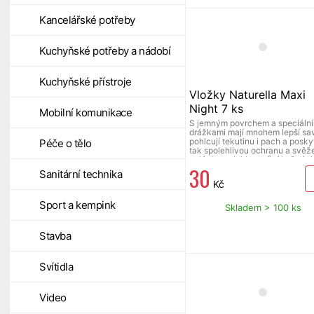
Kancelářské potřeby
Kuchyňské potřeby a nádobí
Kuchyňské přístroje
Vložky Naturella Maxi
Night 7 ks
Mobilní komunikace
S jemným povrchem a speciální
drážkami mají mnohem lepší sav
pohlcují tekutinu i pach a poskyt
Péče o tělo
tak spolehlivou ochranu a svěž
celý den, s lehkou vůní heřmán
30
Sanitární technika
Kč
Sport a kempink
Skladem > 100 ks
Stavba
Svítidla
Video