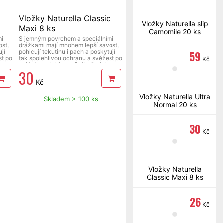
c
Vložky Naturella Classic
Vložky Naturella slip
Maxi 8 ks
Camomile 20 ks
mi
S jemným povrchem a speciálními
st,
drážkami mají mnohem lepší savost,
jí
pohlcují tekutinu i pach a poskytují
59
st po
tak spolehlivou ochranu a svěžest po
Kč
u.
celý den, s lehkou vůní heřmánku.
30
Kč
Vložky Naturella Ultra
Skladem > 100 ks
Normal 20 ks
30
Kč
Vložky Naturella
Classic Maxi 8 ks
26
Kč