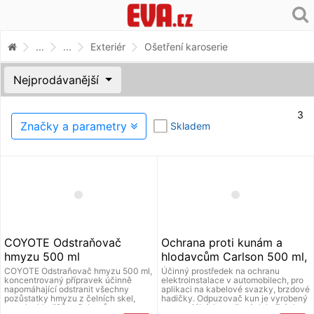
...
...
Exteriér
Ošetření karoserie
Nejprodávanější
3
Značky a parametry
Skladem
COYOTE Odstraňovač
Ochrana proti kunám a
hmyzu 500 ml
hlodavcům Carlson 500 ml,
odpuzovač
COYOTE Odstraňovač hmyzu 500 ml,
Účinný prostředek na ochranu
koncentrovaný přípravek účinně
elektroinstalace v automobilech, pro
napomáhající odstranit všechny
aplikaci na kabelové svazky, brzdové
pozůstatky hmyzu z čelních skel,
hadičky. Odpuzovač kun je vyrobený
masek chladičů, reflektorů,
ze speciálních rostlinných hořkých