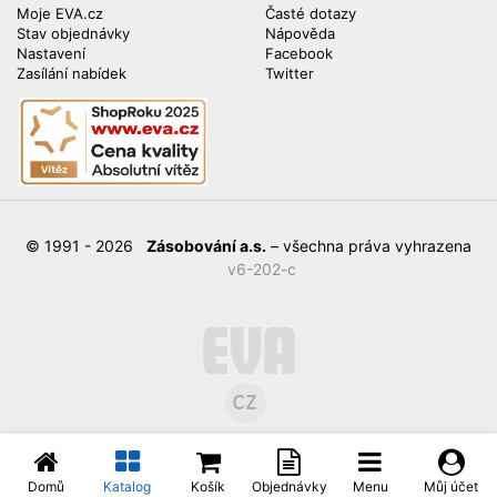
Moje EVA.cz
Časté dotazy
Stav objednávky
Nápověda
Nastavení
Facebook
Zasílání nabídek
Twitter
© 1991 - 2026
Zásobování a.s.
– všechna práva vyhrazena
v6-202-c
Domů
Katalog
Košík
Objednávky
Menu
Můj účet