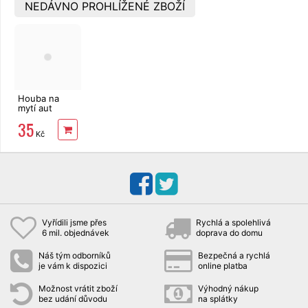
NEDÁVNO PROHLÍŽENÉ ZBOŽÍ
Houba na
mytí aut
Bradas 22 x
35
11 x 6,5 cm
Kč
Vyřídili jsme přes
Rychlá a spolehlivá
6 mil. objednávek
doprava do domu
Náš tým odborníků
Bezpečná a rychlá
je vám k dispozici
online platba
Možnost vrátit zboží
Výhodný nákup
bez udání důvodu
na splátky