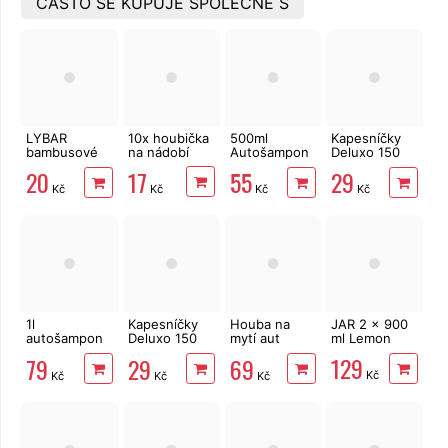
ČASTO SE KUPUJE SPOLEČNĚ S
LYBAR
10x houbička
500ml
Kapesníčky
bambusové
na nádobí
Autošampon
Deluxo 150
vatové
pH neutrál
ks 3vrstvé v
17
20
55
29
tyčinky 200
COYOTE
krabičce,
Kč
Kč
Kč
Kč
ks
zvířátka
1l
Kapesníčky
Houba na
JAR 2 x 900
autošampon
Deluxo 150
mytí aut
ml Lemon
Velvana s
ks 3vrstvé v
Bradas
129
79
29
69
voskem,
krabičce,
mikrovlákno
Kč
Kč
Kč
Kč
koncentrát
šedé květy
22 x 12 x 6
cm