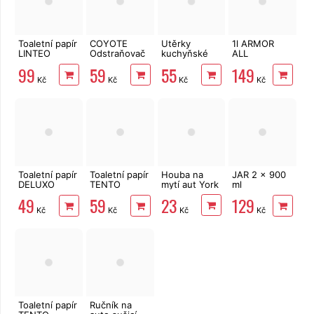
Toaletní papír
COYOTE
Utěrky
1l ARMOR
LINTEO
Odstraňovač
kuchyňské
ALL
3vrstvý 16
hmyzu 500
TENTO Extra
Autošampon
99
59
55
149
rolí, 240 m
ml
Strong
s voskem
Kč
Kč
Kč
Kč
3vrstvé, 2
WASH&WAX
role, 34 m
Toaletní papír
Toaletní papír
Houba na
JAR 2 x 900
DELUXO
TENTO
mytí aut York
ml
3vrstvý 8 rolí,
Ellegance
Pomegranate
23
49
59
129
132 m
Pink 3vrstvý
Kč
Kč
Kč
Kč
8 rolí, 144 m
Toaletní papír
Ručník na