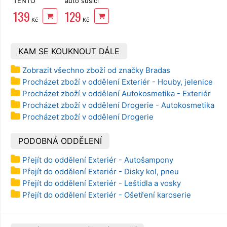
TENTO
auto sušicí
Family
70x50cm
139
129
Delicate
mikrovlákno
Kč
Kč
3vrstvý 24
Lagrada,
rolí, 337 m
detailing
KAM SE KOUKNOUT DÁLE
Zobrazit všechno zboží od značky Bradas
Procházet zboží v oddělení Exteriér - Houby, jelenice
Procházet zboží v oddělení Autokosmetika - Exteriér
Procházet zboží v oddělení Drogerie - Autokosmetika
Procházet zboží v oddělení Drogerie
PODOBNÁ ODDĚLENÍ
Přejít do oddělení Exteriér - Autošampony
Přejít do oddělení Exteriér - Disky kol, pneu
Přejít do oddělení Exteriér - Leštidla a vosky
Přejít do oddělení Exteriér - Ošetření karoserie