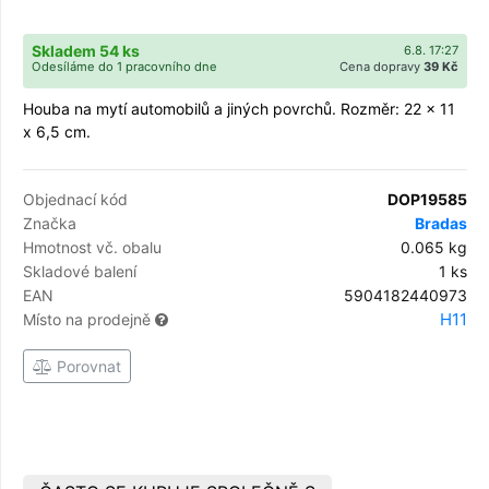
Skladem 54 ks
6.8. 17:27
Odesíláme do 1 pracovního dne
Cena dopravy
39 Kč
Houba na mytí automobilů a jiných povrchů. Rozměr: 22 x 11
x 6,5 cm.
Objednací kód
DOP19585
Značka
Bradas
Hmotnost vč. obalu
0.065 kg
Skladové balení
1 ks
EAN
5904182440973
H11
Místo na prodejně
Porovnat