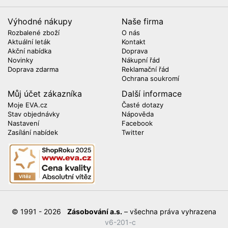
Výhodné nákupy
Naše firma
Rozbalené zboží
O nás
Aktuální leták
Kontakt
Akční nabídka
Doprava
Novinky
Nákupní řád
Doprava zdarma
Reklamační řád
Ochrana soukromí
Můj účet zákazníka
Další informace
Moje EVA.cz
Časté dotazy
Stav objednávky
Nápověda
Nastavení
Facebook
Zasílání nabídek
Twitter
© 1991 - 2026
Zásobování a.s.
– všechna práva vyhrazena
v6-201-c