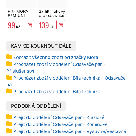
Filtr MORA
2x filtr tukový
FPM UNI
pro odsavače
tukový
par UNIV. 60
99
139
x 50 cm
Kč
Kč
KAM SE KOUKNOUT DÁLE
Zobrazit všechno zboží od značky Mora
Procházet zboží v oddělení Odsavače par -
Příslušenství
Procházet zboží v oddělení Bílá technika - Odsavače
par
Procházet zboží v oddělení Bílá technika
PODOBNÁ ODDĚLENÍ
Přejít do oddělení Odsavače par - Klasické
Přejít do oddělení Odsavače par - Komínové
Přejít do oddělení Odsavače par - Výsuvné/Vestavné