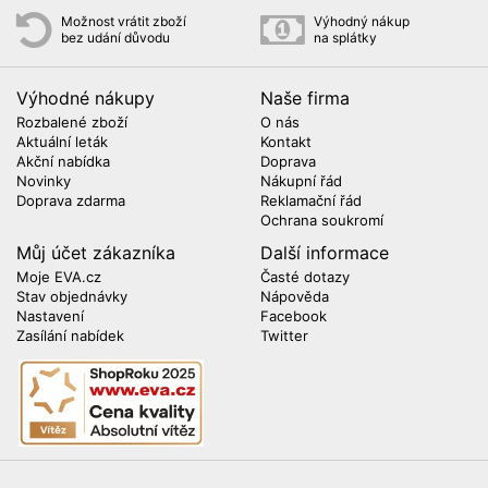
Možnost vrátit zboží
Výhodný nákup
bez udání důvodu
na splátky
Výhodné nákupy
Naše firma
Rozbalené zboží
O nás
Aktuální leták
Kontakt
Akční nabídka
Doprava
Novinky
Nákupní řád
Doprava zdarma
Reklamační řád
Ochrana soukromí
Můj účet zákazníka
Další informace
Moje EVA.cz
Časté dotazy
Stav objednávky
Nápověda
Nastavení
Facebook
Zasílání nabídek
Twitter