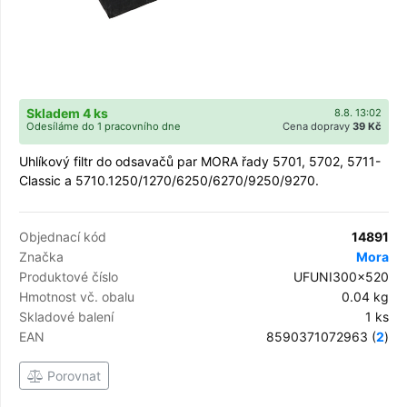
Skladem 4 ks
8.8. 13:02
Odesíláme do 1 pracovního dne
Cena dopravy
39 Kč
Uhlíkový filtr do odsavačů par MORA řady 5701, 5702, 5711-
Classic a 5710.1250/1270/6250/6270/9250/9270.
Objednací kód
14891
Značka
Mora
Produktové číslo
UFUNI300x520
Hmotnost vč. obalu
0.04 kg
Skladové balení
1 ks
EAN
8590371072963 (
2
)
Porovnat