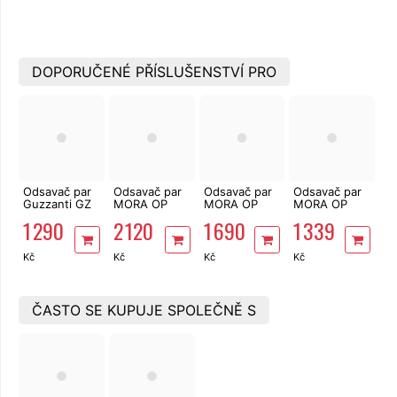
DOPORUČENÉ PŘÍSLUŠENSTVÍ PRO
Odsavač par
Odsavač par
Odsavač par
Odsavač par
Guzzanti GZ
MORA OP
MORA OP
MORA OP
646B
640 W
630 W
532 W
1 290
2 120
1 690
1 339
Kč
Kč
Kč
Kč
ČASTO SE KUPUJE SPOLEČNĚ S