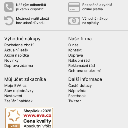
Náš tým odborníků
Bezpečná a rychlá
je vám k dispozici
online platba
Možnost vrátit zboží
Výhodný nákup
bez udání důvodu
na splátky
Výhodné nákupy
Naše firma
Rozbalené zboží
O nás
Aktuální leták
Kontakt
Akční nabídka
Doprava
Novinky
Nákupní řád
Doprava zdarma
Reklamační řád
Ochrana soukromí
Můj účet zákazníka
Další informace
Moje EVA.cz
Časté dotazy
Stav objednávky
Nápověda
Nastavení
Facebook
Zasílání nabídek
Twitter