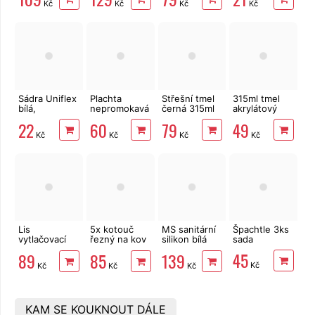
Kč
Kč
Kč
Kč
Sádra Uniflex
Plachta
Střešní tmel
315ml tmel
bílá,
nepromokavá
černá 315ml
akrylátový
modelářská 1
2 x 3 m
Mastersil
bílá Mastersil
22
60
79
49
kg
80g/m2,
Kč
Kč
Kč
Kč
zelená
Lis
5x kotouč
MS sanitární
Špachtle 3ks
vytlačovací
řezný na kov
silikon bílá
sada
na kartuše,
125x1,6mm
315ml
45
89
85
139
kovový
EXTOL Craft
neutrální
Kč
Kč
Kč
Kč
KAM SE KOUKNOUT DÁLE