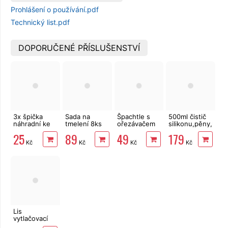
Prohlášení o používání.pdf
Technický list.pdf
DOPORUČENÉ PŘÍSLUŠENSTVÍ
3x špička
Sada na
Špachtle s
500ml čistič
náhradní ke
tmelení 8ks
ořezávačem
silikonu,pěny,lepid
kartuši
Extol Craft
na silikon 4
Mastersil
25
89
49
179
ks YATO
citrusový
Kč
Kč
Kč
Kč
Lis
vytlačovací
otočný