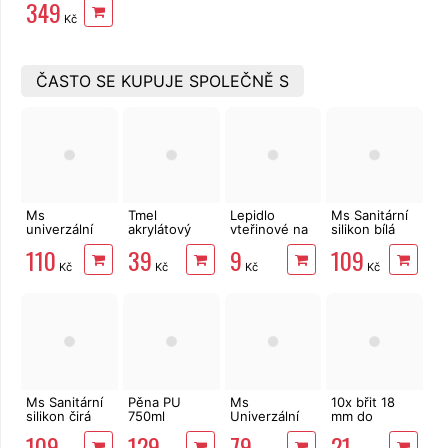
349
Fortum, 225
Kč
mm
ČASTO SE KUPUJE SPOLEČNĚ S
Ms
Tmel
Lepidlo
Ms Sanitární
univerzální
akrylátový
vteřinové na
silikon bílá
silikon čirá
Blueline 280
kov, plast,
315ml
110
39
9
109
315ml,
ml bílý akryl
gumu i dřevo
Kč
Kč
Kč
Kč
transparent
Ms Sanitární
Pěna PU
Ms
10x břit 18
silikon čirá
750ml
Univerzální
mm do
315ml
trubičková
montážní
odlamovacího
109
129
79
21
Mastersil
lepidlo 315ml
nože