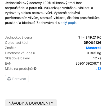
Jednosložkový acetoxy 100% silikonový tmel bez
rozpouštědel a parafínů. Vulkanizuje vzdušnou vlhkostí a
vydává typickou octovou vůni. Výborně odolává
povětrnostním vlivům, stárnutí, vlhkosti, čistícím prostředkům,
praskání a blednutí. Zachovává si s
celý popis
Jednotková cena
1 l = 349,21 Kč
Objednací kód
DRO04126
Značka
Mastersil
Hmotnost vč. obalu
0.365 kg
Skladové balení
12 ks
EAN
8595169206711
J18
Místo na prodejně
Porovnat
NÁVODY A DOKUMENTY