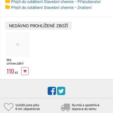
Přejít do oddělení Stavební chemie - Příslušenství
Přejít do oddělení Stavební chemie - Značení
NEDÁVNO PROHLÍŽENÉ ZBOŽÍ
Ms
univerzální
silikon bílá
110
315ml
Kč
Vyřídili jsme přes
Rychlá a spolehlivá
6 mil. objednávek
doprava do domu