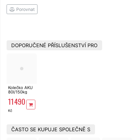
Porovnat
DOPORUČENÉ PŘÍSLUŠENSTVÍ PRO
Kolečko AKU
80l/150kg
40V,6Ah
11 490
Extol
8891590
Kč
ČASTO SE KUPUJE SPOLEČNĚ S