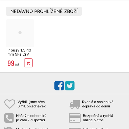
NEDÁVNO PROHLÍŽENÉ ZBOŽÍ
Inbusy 1.5-10
mm 9ks CrV
Festa,
99
šestihranné
Kč
klíče
Vyřídili jsme přes
Rychlá a spolehlivá
6 mil. objednávek
doprava do domu
Náš tým odborníků
Bezpečná a rychlá
je vám k dispozici
online platba