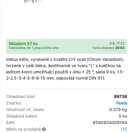
Skladem 27 ks
8.8. 17:22
Odesíláme do 1 pracovního dne
Cena dopravy
39 Kč
Imbus klíče, vyrobené z kvalitní CrV oceli (Chrom Vanadium),
tvrzené v celé délce, šestihranné ve tvaru "L" s kuličkou na
jednom konci umožňující použití v úhlu ± 25 °, sada 9 ks, 1.5-
2-2.5-3-4-5-6-8-10 mm, odpovídá normě DIN 911.
Objednací kód
89738
Značka
Festa
Hmotnost vč. obalu
0.379 kg
Skladové balení
5 ks
EAN
8590804009184
I15
Místo na prodejně