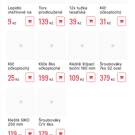
Lepidlo
Torx
12x tužka
Klíč
vteřinové na
prodloužené
tesařská
očkoplochý
kov, plast,
T10-T50, 9ks
13 mm
39
9
139
31
gumu i dřevo
CrV Festa,
Chrome-
Kč
Kč
Kč
Kč
vrtané
Vanadium
Klíč
Klíče 8ks
Kleště štípací
Šroubováky
očkoplochý
očkoploché
boční 160 mm
7ks S2 ocel
10 mm
CrV 7-19mm
EXTOL
FORTUM
25
199
109
379
Chrome-
EXTOL
PREMIUM
Kč
Kč
Kč
Kč
Vanadium
Premium
6319
Kleště SIKO
Šroubováky
250 mm
CrV 6ks
EXTOL Craft
úderové
119
179
MasiPro