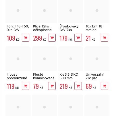
Torx T10-T50,
Klíče 12ks
Šroubováky
10x břit 18
9ks CrV
očkoploché
CrV 7ks
mm do
Festa, vrtané
CrV 6-22mm
elektrikářské
odlamovacího
109
299
179
21
EXTOL
MasiPro
nože
Kč
Kč
Kč
Kč
Premium
6333
Inbusy
Kleště
Kleště SIKO
Univerzální
prodloužené
kombinované
300 mm
klíč pro
1.5-10 mm
160 mm Extol
EXTOL
technické
119
79
219
69
9ks CrV
Craft
PREMIUM
skříně Festa
Kč
Kč
Kč
Kč
Festa,
8813159
šestihranné
klíče