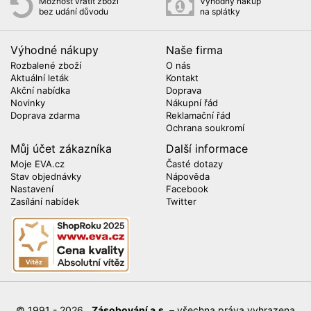
Možnost vrátit zboží
Výhodný nákup
bez udání důvodu
na splátky
Výhodné nákupy
Naše firma
Rozbalené zboží
O nás
Aktuální leták
Kontakt
Akční nabídka
Doprava
Novinky
Nákupní řád
Doprava zdarma
Reklamační řád
Ochrana soukromí
Můj účet zákazníka
Další informace
Moje EVA.cz
Časté dotazy
Stav objednávky
Nápověda
Nastavení
Facebook
Zasílání nabídek
Twitter
© 1991 - 2026
Zásobování a.s.
– všechna práva vyhrazena