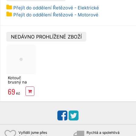
Přejít do oddělení Řetězové - Elektrické
Přejít do oddělení Řetězové - Motorové
NEDÁVNO PROHLÍŽENÉ ZBOŽÍ
Kotouč
brusný na
řetěz Gude
69
108x3,2x23
Kč
pro GKS 108
Vyřídili jsme přes
Rychlá a spolehlivá