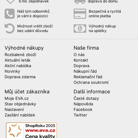
6 mil. objednávek
doprava do domu
Náš tým odborníků
Bezpečná a rychlá
je vám k dispozici
online platba
Možnost vrátit zboží
Výhodný nákup
bez udání důvodu
na splátky
Výhodné nákupy
Naše firma
Rozbalené zboží
O nás
Aktuální leták
Kontakt
Akční nabídka
Doprava
Novinky
Nákupní řád
Doprava zdarma
Reklamační řád
Ochrana soukromí
Můj účet zákazníka
Další informace
Moje EVA.cz
Časté dotazy
Stav objednávky
Nápověda
Nastavení
Facebook
Zasílání nabídek
Twitter