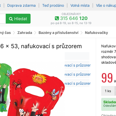
t
|
Doprava zdarma
|
Teď prodáno
|
Volná místa
|
Vše o náku
OBJEDNÁVKY
315 646
120
Hledat
po-pá 8-19, so 8-15, ne 13-19
lný čas
Zahrada
Bazény a příslušenství
Nafukovačky
76 x 53, nafukovací s průzorem
Nafukova
rozměr 7
shodova
skladové
99
1
ks
Sklade
Odesílám
Objedna