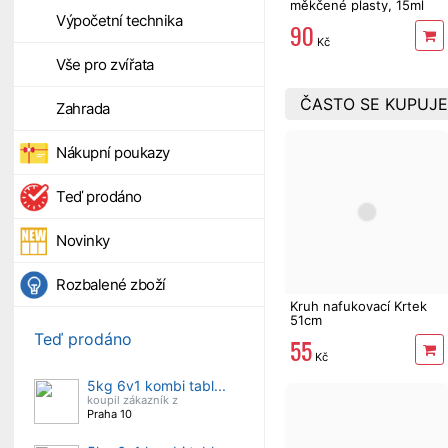
měkčené plasty, 15ml
Výpočetní technika
90
Kč
Vše pro zvířata
ČASTO SE KUPUJE
Zahrada
Nákupní poukazy
Teď prodáno
Novinky
Rozbalené zboží
Kruh nafukovací Krtek
51cm
Teď prodáno
55
Kč
5kg 6v1 kombi tabl...
koupil zákazník z
Praha 10