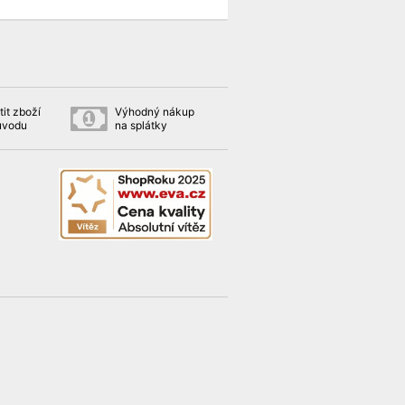
it zboží
Výhodný nákup
ůvodu
na splátky