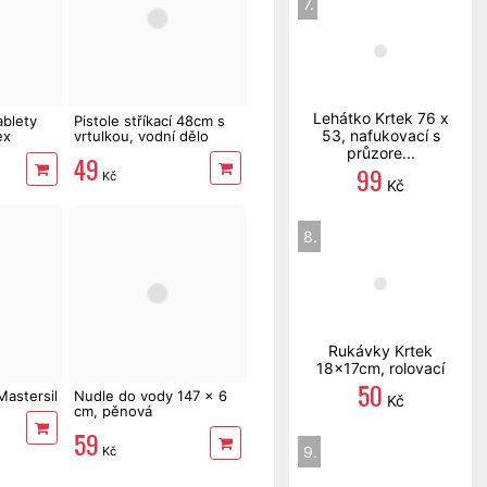
7.
Lehátko Krtek 76 x
ablety
Pistole stříkací 48cm s
53, nafukovací s
ex
vrtulkou, vodní dělo
průzore...
49
99
Kč
Kč
8.
Rukávky Krtek
18x17cm, rolovací
50
Mastersil
Nudle do vody 147 x 6
Kč
cm, pěnová
59
9.
Kč