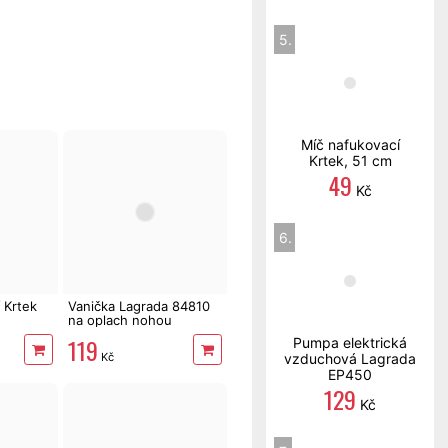
5.
Míč nafukovací
Krtek, 51 cm
49
Kč
6.
 Krtek
Vanička Lagrada 84810
na oplach nohou
119
Pumpa elektrická
Kč
vzduchová Lagrada
EP450
129
Kč