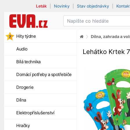
Leták
|
Novinky
|
Stav objednávky
|
Kontak
Hity týdne
Dílna, zahrada a vo
Audio
Lehátko Krtek 
Bílá technika
Domácí potřeby a spotřebiče
Drogerie
Dílna
Elektropříslušenství
Hračky