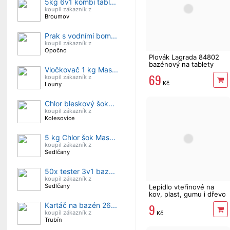
5kg 6v1 kombi tabl...
koupil zákazník z
Broumov
Prak s vodními bom...
koupil zákazník z
Opočno
Plovák Lagrada 84802
bazénový na tablety
Vločkovač 1 kg Mas...
200 g, dávkovač
69
koupil zákazník z
Kč
Louny
Chlor bleskový šok...
koupil zákazník z
Kolesovice
5 kg Chlor šok Mas...
koupil zákazník z
Sedlčany
50x tester 3v1 baz...
koupil zákazník z
Sedlčany
Lepidlo vteřinové na
kov, plast, gumu i dřevo
9
Kartáč na bazén 26...
koupil zákazník z
Kč
Trubín