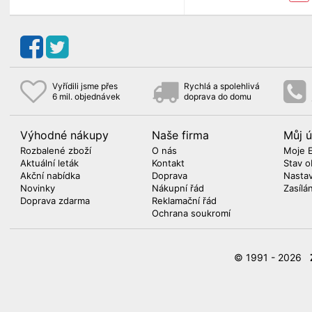
Vyřídili jsme přes
Rychlá a spolehlivá
6 mil. objednávek
doprava do domu
Výhodné nákupy
Naše firma
Můj ú
Rozbalené zboží
O nás
Moje 
Aktuální leták
Kontakt
Stav o
Akční nabídka
Doprava
Nasta
Novinky
Nákupní řád
Zasílá
Doprava zdarma
Reklamační řád
Ochrana soukromí
© 1991 - 2026