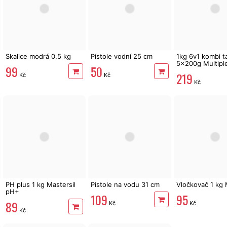
Skalice modrá 0,5 kg
Pistole vodní 25 cm
1kg 6v1 kombi t
5x200g Multipl
99
50
Mastersil
219
Kč
Kč
Kč
PH plus 1 kg Mastersil
Pistole na vodu 31 cm
Vločkovač 1 kg 
pH+
109
95
89
Kč
Kč
Kč