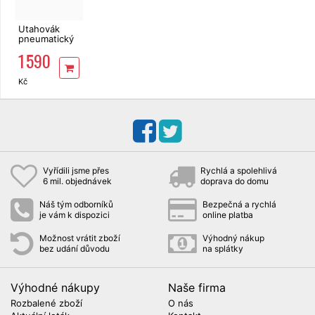
Utahovák
pneumatický
610 Nm
1 590
FORTUM
4795010
Kč
Vyřídili jsme přes
Rychlá a spolehlivá
6 mil. objednávek
doprava do domu
Náš tým odborníků
Bezpečná a rychlá
je vám k dispozici
online platba
Možnost vrátit zboží
Výhodný nákup
bez udání důvodu
na splátky
Výhodné nákupy
Naše firma
Rozbalené zboží
O nás