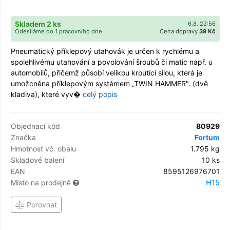
Skladem 2 ks
6.8. 22:56
Odesíláme do 1 pracovního dne
Cena dopravy
39 Kč
Pneumatický příklepový utahovák je určen k rychlému a
spolehlivému utahování a povolování šroubů či matic např. u
automobilů, přičemž působí velikou kroutící silou, která je
umožcněna příklepovým systémem „TWIN HAMMER". (dvě
kladiva), které vyv�
celý popis
Objednací kód
80929
Značka
Fortum
Hmotnost vč. obalu
1.795 kg
Skladové balení
10 ks
EAN
8595126976701
H15
Místo na prodejně
Porovnat