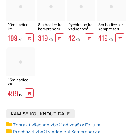
10m hadice
8m hadice ke
Rychlospojka
8m hadice ke
ke
kompresoru,
vzduchová
kompresoru,
kompresoru
1/4", 6/9mm,
vsuvka s
1/4", 8/12mm,
199
319
42
419
1/4" EXTOL,
EXTOL
vnějším
spirálová
Kč
Kč
Kč
Kč
spirálová s
Premium
závitem G-
EXTOL
rychlospojkami
1/4" EXTOL
Premium
Premium
15m hadice
ke
kompresoru
499
1/4", 6/9mm,
Kč
EXTOL
Premium
KAM SE KOUKNOUT DÁLE
Zobrazit všechno zboží od značky Fortum
Procházet zboží v oddělení Kompresory a