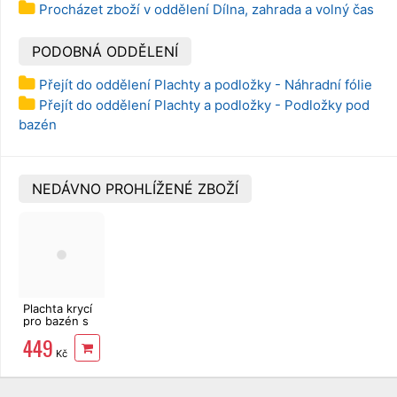
Procházet zboží v oddělení Dílna, zahrada a volný čas
PODOBNÁ ODDĚLENÍ
Přejít do oddělení Plachty a podložky - Náhradní fólie
Přejít do oddělení Plachty a podložky - Podložky pod
bazén
NEDÁVNO PROHLÍŽENÉ ZBOŽÍ
Plachta krycí
pro bazén s
pevnou
449
konstrukcí o
Kč
průměru 457
cm 58038