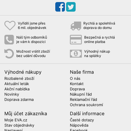
Vyřídili jsme přes
Rychlá a spolehlivá
6 mil. objednávek
doprava do domu
Náš tým odborníků
Bezpečná a rychlá
je vám k dispozici
online platba
Možnost vrátit zboží
Výhodný nákup
bez udání důvodu
na splátky
Výhodné nákupy
Naše firma
Rozbalené zboží
O nás
Aktuální leták
Kontakt
Akční nabídka
Doprava
Novinky
Nákupní řád
Doprava zdarma
Reklamační řád
Ochrana soukromí
Můj účet zákazníka
Další informace
Moje EVA.cz
Časté dotazy
Stav objednávky
Nápověda
Nastavení
Facebook