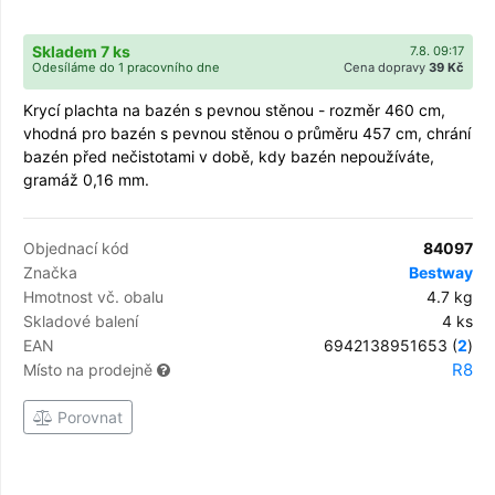
Skladem 7 ks
7.8. 09:17
Odesíláme do 1 pracovního dne
Cena dopravy
39 Kč
Krycí plachta na bazén s pevnou stěnou - rozměr 460 cm,
vhodná pro bazén s pevnou stěnou o průměru 457 cm, chrání
bazén před nečistotami v době, kdy bazén nepoužíváte,
gramáž 0,16 mm.
Objednací kód
84097
Značka
Bestway
Hmotnost vč. obalu
4.7 kg
Skladové balení
4 ks
EAN
6942138951653 (
2
)
R8
Místo na prodejně
Porovnat