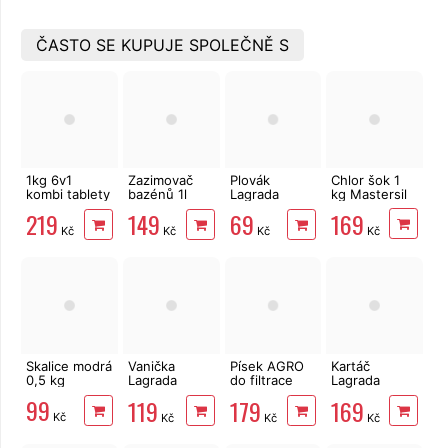
ČASTO SE KUPUJE SPOLEČNĚ S
1kg 6v1
Zazimovač
Plovák
Chlor šok 1
kombi tablety
bazénů 1l
Lagrada
kg Mastersil
5x200g
Mastersil
84802
169
219
149
69
Multiplex
bazénový na
Kč
Kč
Kč
Kč
Mastersil
tablety 200
g, dávkovač
Skalice modrá
Vanička
Písek AGRO
Kartáč
0,5 kg
Lagrada
do filtrace
Lagrada
84810 na
bazénů 0,6 -
84806
99
119
179
169
oplach nohou
1,20 mm 25kg
vysávací na
Kč
Kč
Kč
Kč
dno bazénu s
bočními