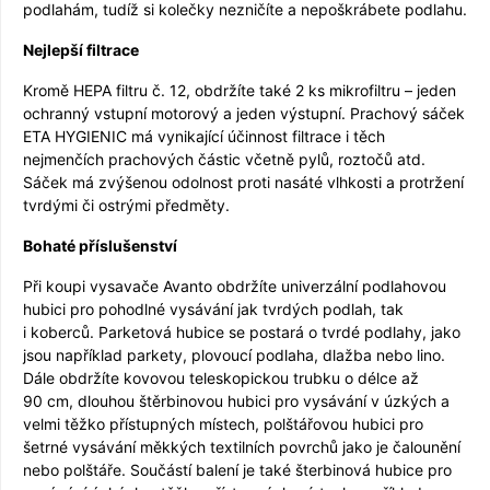
podlahám, tudíž si kolečky nezničíte a nepoškrábete podlahu.
Nejlepší filtrace
Kromě HEPA filtru č. 12, obdržíte také 2 ks mikrofiltru – jeden
ochranný vstupní motorový a jeden výstupní. Prachový sáček
ETA HYGIENIC má vynikající účinnost filtrace i těch
nejmenčích prachových částic včetně pylů, roztočů atd.
Sáček má zvýšenou odolnost proti nasáté vlhkosti a protržení
tvrdými či ostrými předměty.
Bohaté příslušenství
Při koupi vysavače Avanto obdržíte univerzální podlahovou
hubici pro pohodlné vysávání jak tvrdých podlah, tak
i koberců. Parketová hubice se postará o tvrdé podlahy, jako
jsou například parkety, plovoucí podlaha, dlažba nebo lino.
Dále obdržíte kovovou teleskopickou trubku o délce až
90 cm, dlouhou štěrbinovou hubici pro vysávání v úzkých a
velmi těžko přístupných místech, polštářovou hubici pro
šetrné vysávání měkkých textilních povrchů jako je čalounění
nebo polštáře. Součástí balení je také šterbinová hubice pro