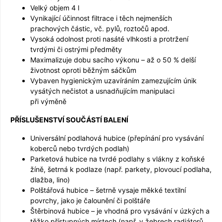
Velký objem 4 l
Vynikající účinnost filtrace i těch nejmenších
prachových částic, vč. pylů, roztočů apod.
Vysoká odolnost proti nasáté vlhkosti a protržení
tvrdými či ostrými předměty
Maximalizuje dobu sacího výkonu – až o 50 % delší
životnost oproti běžným sáčkům
Vybaven hygienickým uzavíráním zamezujícím únik
vysátých nečistot a usnadňujícím manipulaci
při výměně
PŘÍSLUŠENSTVÍ SOUČÁSTÍ BALENÍ
Universální podlahová hubice (přepínání pro vysávání
koberců nebo tvrdých podlah)
Parketová hubice na tvrdé podlahy s vlákny z koňské
žíně, šetrná k podlaze (např. parkety, plovoucí podlaha,
dlažba, lino)
Polštářová hubice – šetrně vysaje měkké textilní
povrchy, jako je čalounění či polštáře
Štěrbinová hubice – je vhodná pro vysávání v úzkých a
těžko přístupných místech (např. v žebrech radiátorů,