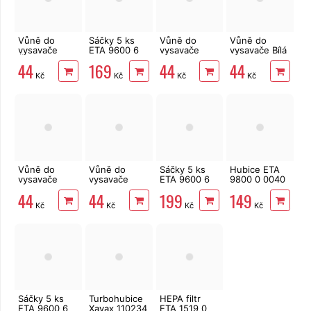
Vůně do
Sáčky 5 ks
Vůně do
Vůně do
vysavače
ETA 9600 6
vysavače
vysavače Bílá
Čerstvě
8000 eBag
Santalové
bavlna 3 x 10
44
169
44
44
vyprané
Original +
dřevo 3 x 10
g
Kč
Kč
Kč
Kč
prádlo 3 x 10
mikrofiltr
g
g
Vůně do
Vůně do
Sáčky 5 ks
Hubice ETA
vysavače
vysavače
ETA 9600 6
9800 0 0040
Levandule 3
Vanilka 3 x 10
8010 eBag
ohebná
44
44
199
149
x 10 g
g
Hygienic +
štěrbinová 60
Kč
Kč
Kč
Kč
mikrofiltr
cm
Sáčky 5 ks
Turbohubice
HEPA filtr
ETA 9600 6
Xavax 110234
ETA 1519 0