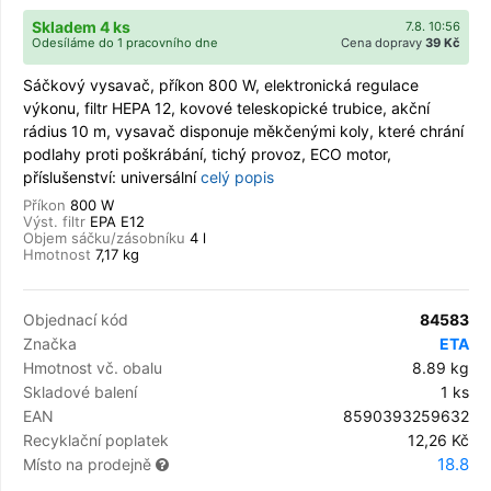
Skladem 4 ks
7.8. 10:56
Odesíláme do 1 pracovního dne
Cena dopravy
39 Kč
Sáčkový vysavač, příkon 800 W, elektronická regulace
výkonu, filtr HEPA 12, kovové teleskopické trubice, akční
rádius 10 m, vysavač disponuje měkčenými koly, které chrání
podlahy proti poškrábání, tichý provoz, ECO motor,
příslušenství: universální
celý popis
Příkon
800 W
Výst. filtr
EPA E12
Objem sáčku/zásobníku
4 l
Hmotnost
7,17 kg
Objednací kód
84583
Značka
ETA
Hmotnost vč. obalu
8.89 kg
Skladové balení
1 ks
EAN
8590393259632
Recyklační poplatek
12,26 Kč
18.8
Místo na prodejně