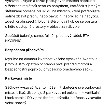
vysávání úzkých a těžko přístupných místech například
v žebrech radiátorů nebo za nábytkem, kartáček s jemnými
štětinkami pomáhá při úklidu na místech, která potřebujete
šetrně zbavit prachu nebo pavučin (například na nábytku,
zdech či obrazech). Dlouhá štěrbinová hubice se postará
o hůře dostupné prostory v oblasti za nábytkem.
Součástí balení je samozřejmě i prachový sáček ETA
HYGIENIC.
Bezpečnost především
Myslíme na dlouhou životnost vašeho vysavače Avanto, a
proto je stroj opatřen ochranou proti přehřátí motoru a
bezpečnostní pojistkou chybějícího prachového sáčku.
Parkovací místo
Sáčkový vysavač Avanto může mít skutečně své parkovací
místo, jelikož disponuje 2 parkovacími polohami – vertikální
i horizontální. Díky praktickému držadlu je přenos vysavače
velmi snadný.