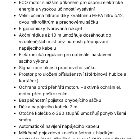
ECO motor s nižším příkonem pro úsporu elektrické
energie a vysokou účinností vysávání
Velmi účinná filtrace díky kvalitnímu HEPA filtru č.12,
dvou mikrofiltrům a prachovému sáčku
Ergonomicky tvarovaná rukojeť
Akční rádius až 10 m umožňuje dosáhnout do
vzdálenějších míst bez nutnosti přepojování
napájecího kabelu
Elektronická regulace pro optimální nastavení
sacího výkonu
Signalizace plnosti prachového sáčku
Prostor pro uložení příslušenství (štěrbinová hubice a
kartáček)
Ochrana proti přehřátí motoru – aktivně ochrání el.
motor před poškozením
Bezpečnostní pojistka chybějícího sáčku
Délka napájecího kabelu 7 m
Otočné kolečko o 360 stupňů umožňují pohyb všemi
směry
Automatické navíjení napájecího kabelu
Měkčená pojezdová kolečka šetrná k hladkým