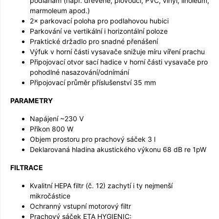
podlahám (např. dřevěné, plovoucí, PVC, vinyl, linoleum,
marmoleum apod.)
2× parkovací poloha pro podlahovou hubici
Parkování ve vertikální i horizontální poloze
Praktické držadlo pro snadné přenášení
Výfuk v horní části vysavače snižuje míru víření prachu
Připojovací otvor sací hadice v horní části vysavače pro
pohodlné nasazování/odnímání
Připojovací průměr příslušenství 35 mm
PARAMETRY
Napájení ~230 V
Příkon 800 W
Objem prostoru pro prachový sáček 3 l
Deklarovaná hladina akustického výkonu 68 dB re 1pW
FILTRACE
Kvalitní HEPA filtr (č. 12) zachytí i ty nejmenší
mikročástice
Ochranný vstupní motorový filtr
Prachový sáček ETA HYGIENIC: