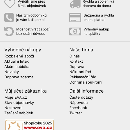
Vyřídili jsme přes
Rychlá a spolehlivá
6 mil. objednávek
doprava do domu
Náš tým odborníků
Bezpečná a rychlá
je vám k dispozici
online platba
Možnost vrátit zboží
Výhodný nákup
bez udání důvodu
na splátky
Výhodné nákupy
Naše firma
Rozbalené zboží
O nás
Aktuální leták
Kontakt
Akční nabídka
Doprava
Novinky
Nákupní řád
Doprava zdarma
Reklamační řád
Ochrana soukromí
Můj účet zákazníka
Další informace
Moje EVA.cz
Časté dotazy
Stav objednávky
Nápověda
Nastavení
Facebook
Zasílání nabídek
Twitter