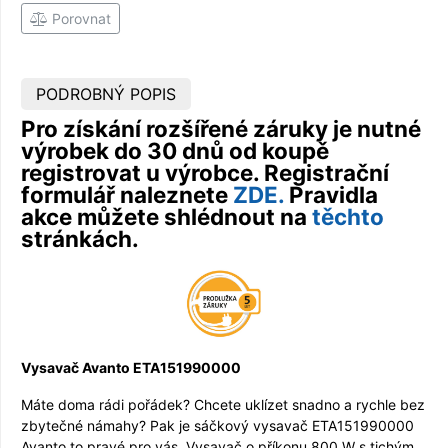
Porovnat
PODROBNÝ POPIS
Pro získání rozšířené záruky je nutné
výrobek do 30 dnů od koupě
registrovat u výrobce. Registrační
formulář naleznete
ZDE.
Pravidla
akce můžete shlédnout na
těchto
stránkách.
Vysavač Avanto ETA151990000
Máte doma rádi pořádek? Chcete uklízet snadno a rychle bez
zbytečné námahy? Pak je sáčkový vysavač ETA151990000
Avanto to pravé pro vás. Vysavač o příkonu 800 W s tichým