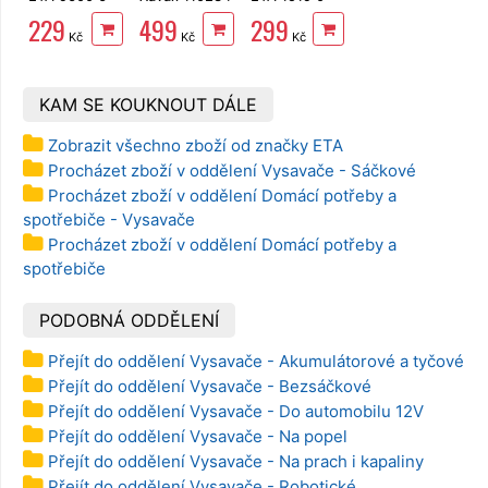
8020 eBag
universální
0090
229
499
299
Antibacterial
Kč
Kč
Kč
+ mikrofiltr
KAM SE KOUKNOUT DÁLE
Zobrazit všechno zboží od značky ETA
Procházet zboží v oddělení Vysavače - Sáčkové
Procházet zboží v oddělení Domácí potřeby a
spotřebiče - Vysavače
Procházet zboží v oddělení Domácí potřeby a
spotřebiče
PODOBNÁ ODDĚLENÍ
Přejít do oddělení Vysavače - Akumulátorové a tyčové
Přejít do oddělení Vysavače - Bezsáčkové
Přejít do oddělení Vysavače - Do automobilu 12V
Přejít do oddělení Vysavače - Na popel
Přejít do oddělení Vysavače - Na prach i kapaliny
Přejít do oddělení Vysavače - Robotické