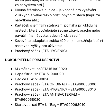
za nábytkem atd.)
Dlouhá štěrbinová hubice – je vhodná pro vysávání
v úzkých a velmi těžko přístupných místech (např. za
nábytkem atd.)
Kartáček s jemnými štětinkami pomáhá při úklidu na
místech, která potřebujete šetrně zbavit prachu nebo
pavučin (na nábytku, zdech či obrazech)
Kovová teleskopická trubka (90 cm) – umožňuje ideální
nastavení výšky pro uživatele
Prachový sáček (ETA HYGIENIC)
DOKOUPITELNÉ PŘÍSLUŠENSTVÍ
Mikrofiltr vstupní ETA151900020
Hepa filtr č. 12 ETA151900090
Hadice ETA151900200
Prachový sáček (ETA ORIGINAL) – ETA960068000
Prachový sáček (ETA HYGIENIC) – ETA960068010
Prachový sáček (ETA ANTIBACTERIAL) –
ETA960068020
Startovací set ETA UniBag – ETA990068010