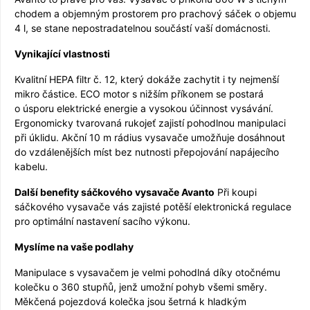
chodem a objemným prostorem pro prachový sáček o objemu
4 l, se stane nepostradatelnou součástí vaší domácnosti.
Vynikající vlastnosti
Kvalitní HEPA filtr č. 12, který dokáže zachytit i ty nejmenší
mikro částice. ECO motor s nižším příkonem se postará
o úsporu elektrické energie a vysokou účinnost vysávání.
Ergonomicky tvarovaná rukojeť zajistí pohodlnou manipulaci
při úklidu. Akční 10 m rádius vysavače umožňuje dosáhnout
do vzdálenějších míst bez nutnosti přepojování napájecího
kabelu.
Další benefity sáčkového vysavače Avanto
Při koupi
sáčkového vysavače vás zajisté potěší elektronická regulace
pro optimální nastavení sacího výkonu.
Myslíme na vaše podlahy
Manipulace s vysavačem je velmi pohodlná díky otočnému
kolečku o 360 stupňů, jenž umožní pohyb všemi směry.
Měkčená pojezdová kolečka jsou šetrná k hladkým