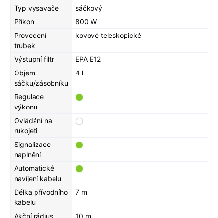
Typ vysavače
sáčkový
Příkon
800 W
Provedení
kovové teleskopické
trubek
Výstupní filtr
EPA E12
Objem
4 l
sáčku/zásobníku
Regulace
výkonu
Ovládání na
rukojeti
Signalizace
naplnění
Automatické
navíjení kabelu
Délka přívodního
7 m
kabelu
Akční rádius
10 m