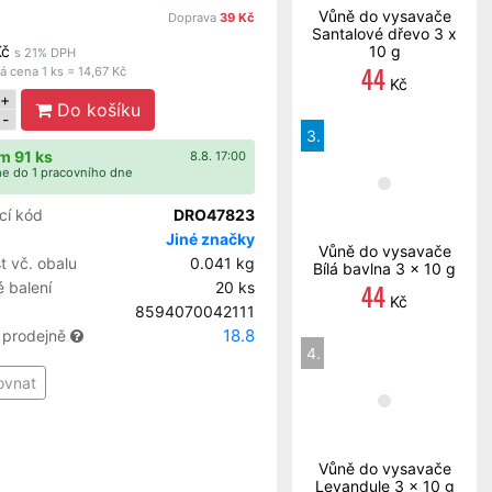
Vůně do vysavače
Doprava
39 Kč
Santalové dřevo 3 x
Kč
10 g
s 21% DPH
44
 cena 1 ks = 14,67 Kč
Kč
+
Do košíku
-
3.
m 91 ks
8.8. 17:00
e do 1 pracovního dne
cí kód
DRO47823
Jiné značky
Vůně do vysavače
 vč. obalu
0.041 kg
Bílá bavlna 3 x 10 g
44
 balení
20 ks
Kč
8594070042111
18.8
 prodejně
4.
ovnat
Vůně do vysavače
Levandule 3 x 10 g