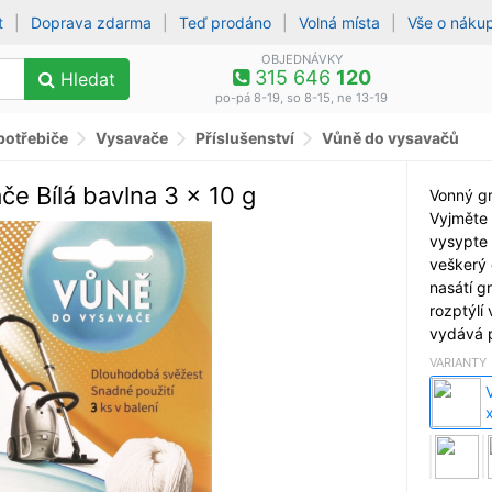
t
|
Doprava zdarma
|
Teď prodáno
|
Volná místa
|
Vše o náku
OBJEDNÁVKY
315 646
120
Hledat
po-pá 8-19, so 8-15, ne 13-19
potřebiče
Vysavače
Příslušenství
Vůně do vysavačů
e Bílá bavlna 3 x 10 g
Vonný gr
Vyjměte 
vysypte 
veškerý 
nasátí g
rozptýlí
vydává 
VARIANTY