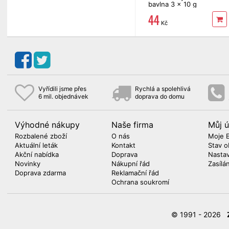
bavlna 3 x 10 g
44
Kč
Vyřídili jsme přes
Rychlá a spolehlivá
6 mil. objednávek
doprava do domu
Výhodné nákupy
Naše firma
Můj ú
Rozbalené zboží
O nás
Moje 
Aktuální leták
Kontakt
Stav o
Akční nabídka
Doprava
Nasta
Novinky
Nákupní řád
Zasílá
Doprava zdarma
Reklamační řád
Ochrana soukromí
© 1991 - 2026