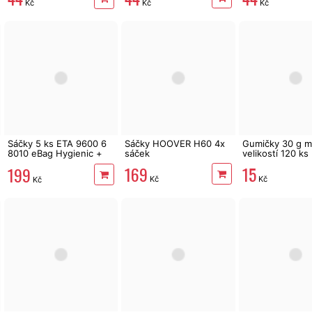
Kč
Kč
Kč
Sáčky 5 ks ETA 9600 6
Sáčky HOOVER H60 4x
Gumičky 30 g m
8010 eBag Hygienic +
sáček
velikostí 120 ks
mikrofiltr
169
15
199
Kč
Kč
Kč