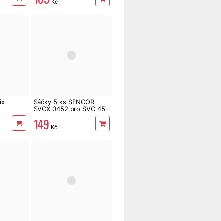
Kč
ix
Sáčky 5 ks SENCOR
SVCX 0452 pro SVC 45
/ 52
149
Kč