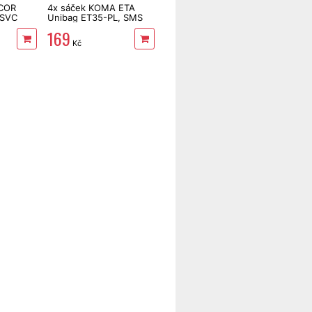
NCOR
4x sáček KOMA ETA
 SVC
Unibag ET35-PL, SMS
/85xx/93xx
169
Kč