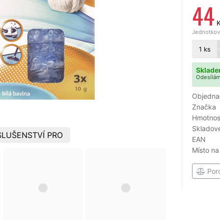
44
Jednotková
1
ks
Sklade
Odesílám
Objedna
Značka
Hmotnost
Skladové
LUŠENSTVÍ PRO
EAN
Místo na
Por