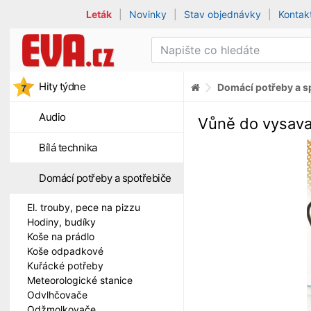
Leták
|
Novinky
|
Stav objednávky
|
Kontak
Hity týdne
Domácí potřeby a s
Audio
Vůně do vysavač
Bílá technika
Domácí potřeby a spotřebiče
El. trouby, pece na pizzu
Hodiny, budíky
Koše na prádlo
Koše odpadkové
Kuřácké potřeby
Meteorologické stanice
Odvlhčovače
Odžmolkovače