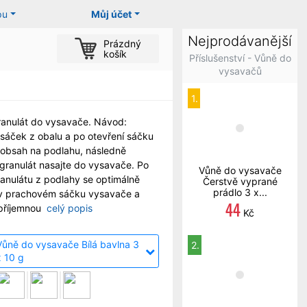
pu
Můj účet
Nejprodávanější
Prázdný
košík
Příslušenství - Vůně do
vysavačů
1.
anulát do vysavače. Návod:
sáček z obalu a po otevření sáčku
obsah na podlahu, následně
granulát nasajte do vysavače. Po
Vůně do vysavače
ranulátu z podlahy se optimálně
Čerstvě vyprané
prádlo 3 x...
 v prachovém sáčku vysavače a
44
příjemnou
celý popis
Kč
Vůně do vysavače Bílá bavlna 3
2.
x 10 g