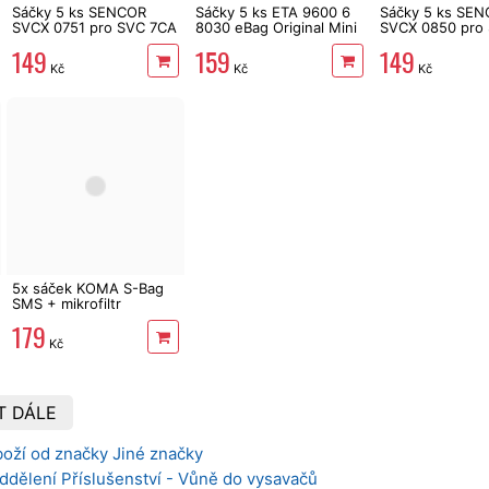
Sáčky 5 ks SENCOR
Sáčky 5 ks ETA 9600 6
Sáčky 5 ks SE
SVCX 0751 pro SVC 7CA
8030 eBag Original Mini
SVCX 0850 pro
(Seven)
+ mikrofiltr
55xx/60xx/83xx
149
159
149
Kč
Kč
Kč
5x sáček KOMA S-Bag
SMS + mikrofiltr
179
Kč
T DÁLE
boží od značky Jiné značky
ddělení Příslušenství - Vůně do vysavačů