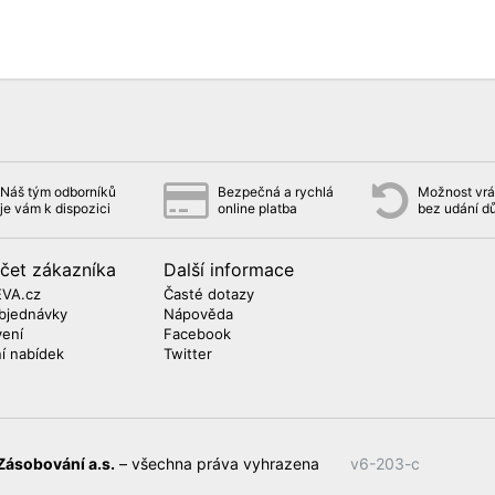
Náš tým odborníků
Bezpečná a rychlá
Možnost vrát
je vám k dispozici
online platba
bez udání d
čet zákazníka
Další informace
EVA.cz
Časté dotazy
bjednávky
Nápověda
vení
Facebook
ní nabídek
Twitter
Zásobování a.s.
– všechna práva vyhrazena
v6-203-c