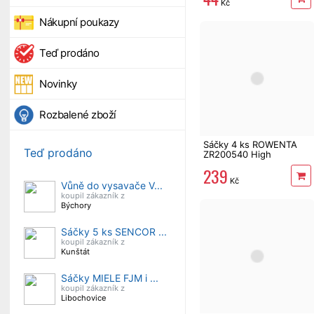
Kč
Nákupní poukazy
Teď prodáno
Novinky
Rozbalené zboží
Sáčky 4 ks ROWENTA
Teď prodáno
ZR200540 High
Filtration Hygiene+
239
Kč
Vůně do vysavače V...
koupil zákazník z
Býchory
Sáčky 5 ks SENCOR ...
koupil zákazník z
Kunštát
Sáčky MIELE FJM i ...
koupil zákazník z
Libochovice