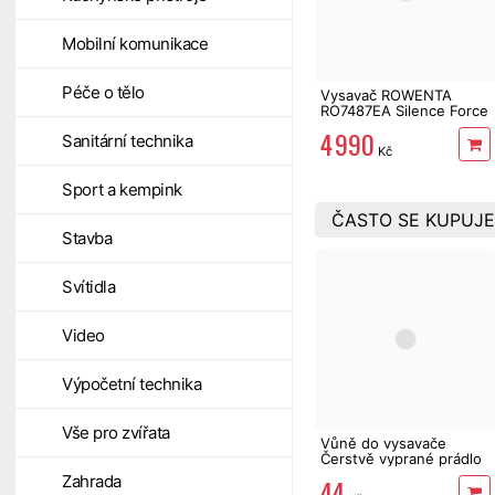
Mobilní komunikace
Péče o tělo
Vysavač ROWENTA
RO7487EA Silence Force
Allergy+
4 990
Sanitární technika
Kč
Sport a kempink
ČASTO SE KUPUJE
Stavba
Svítidla
Video
Výpočetní technika
Vše pro zvířata
Vůně do vysavače
Čerstvě vyprané prádlo
3 x 10 g
Zahrada
44