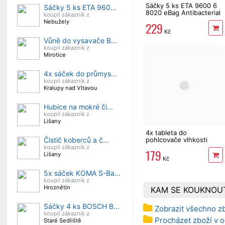
Sáčky 5 ks ETA 9600 6
Sáčky 5 ks ETA 960...
8020 eBag Antibacterial
koupil zákazník z
+ mikrofiltr
Nebužely
229
Kč
Vůně do vysavače B...
koupil zákazník z
Mirotice
4x sáček do průmys...
koupil zákazník z
Kralupy nad Vltavou
Hubice na mokré či...
koupil zákazník z
Lišany
4x tableta do
Čistič koberců a č...
pohlcovače vlhkosti
450g Fresh Air
koupil zákazník z
179
Lišany
Kč
5x sáček KOMA S-Ba...
koupil zákazník z
Hroznětín
KAM SE KOUKNOU
Sáčky 4 ks BOSCH B...
Zobrazit všechno z
koupil zákazník z
Procházet zboží v o
Staré Sedliště