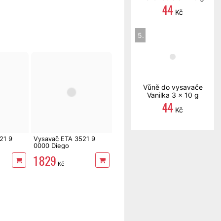
44
Kč
5.
Vůně do vysavače
Vanilka 3 x 10 g
44
Kč
21 9
Vysavač ETA 3521 9
0000 Diego
1 829
Kč