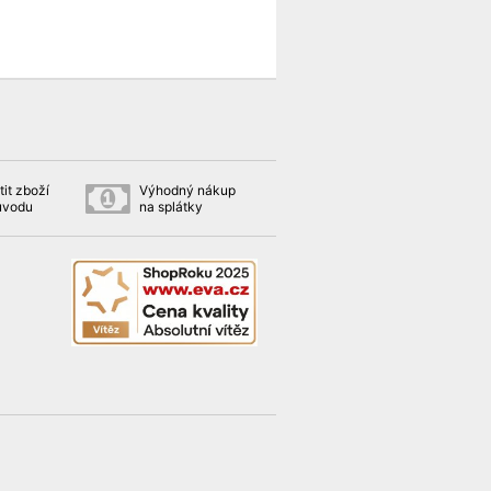
it zboží
Výhodný nákup
ůvodu
na splátky