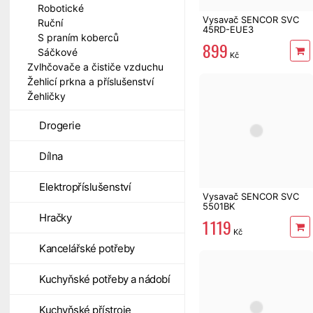
Robotické
Vysavač SENCOR SVC
Ruční
45RD-EUE3
S praním koberců
899
Sáčkové
Kč
Zvlhčovače a čističe vzduchu
Žehlicí prkna a příslušenství
Žehličky
Drogerie
Dílna
Elektropříslušenství
Vysavač SENCOR SVC
5501BK
Hračky
1 119
Kč
Kancelářské potřeby
Kuchyňské potřeby a nádobí
Kuchyňské přístroje