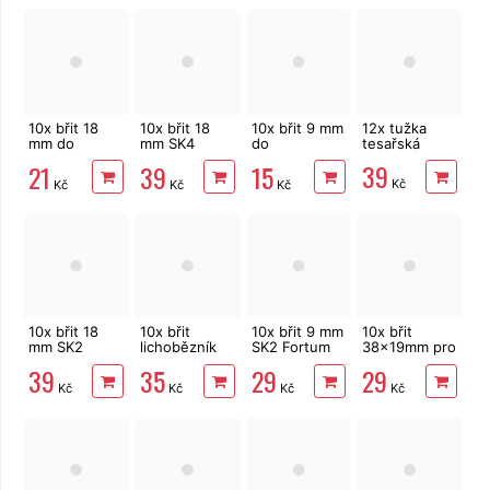
10x břit 18
10x břit 18
10x břit 9 mm
12x tužka
mm do
mm SK4
do
tesařská
odlamovacího
Assist do
odlamovacího
39
21
39
15
nože
odlamovacího
nože
Kč
Kč
Kč
Kč
nože
10x břit 18
10x břit
10x břit 9 mm
10x břit
mm SK2
lichobězník
SK2 Fortum
38x19mm pro
Festa do
SK4 Assist
do
škrabku na
39
35
29
29
odlamovacího
odlamovacího
sklo Extol
Kč
Kč
Kč
Kč
nože
nože, černé
Craft