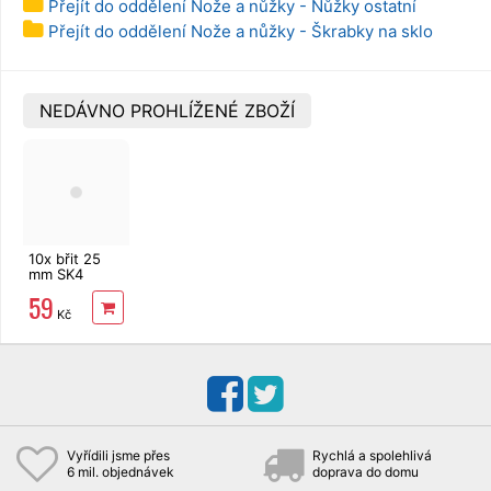
Přejít do oddělení Nože a nůžky - Nůžky ostatní
Přejít do oddělení Nože a nůžky - Škrabky na sklo
NEDÁVNO PROHLÍŽENÉ ZBOŽÍ
10x břit 25
mm SK4
Assist do
59
odlamovacího
Kč
nože
Vyřídili jsme přes
Rychlá a spolehlivá
6 mil. objednávek
doprava do domu