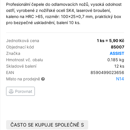
Profesionální čepele do odlamovacích nožů, vysoká odolnost
ostří, vyrobené z nožířské oceli SK4, laserové broušení,
kaleno na HRC >65, rozměr: 100x25x0,7 mm, praktický box
pro bezpečné uskladnění, balení 10 ks.
Jednotková cena
1 ks = 5,90 Kč
Objednací kód
85007
Značka
ASSIST
Hmotnost vč. obalu
0.185 kg
Skladové balení
12 ks
EAN
8590499023656
N14
Místo na prodejně
Porovnat
ČASTO SE KUPUJE SPOLEČNĚ S