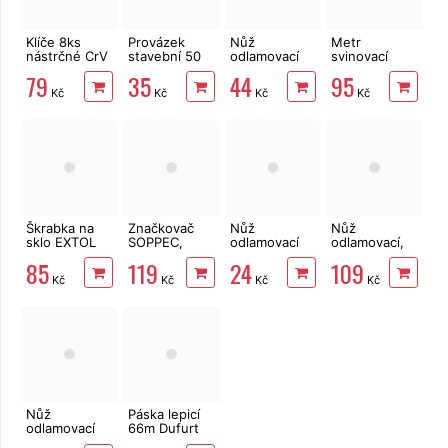
Klíče 8ks
Provázek
Nůž
Metr
nástrčné CrV
stavební 50
odlamovací
svinovací
5-13mm do
m x 2 mm
celokovový
5mx19mm
79
35
44
95
vrtačky
červený
profi, 9 mm
magnet
Kč
Kč
Kč
Kč
EXTOL Craft
FORTUM
EXTOL
10213
Premium
3125
Škrabka na
Značkovač
Nůž
Nůž
sklo EXTOL
SOPPEC,
odlamovací
odlamovací,
PREMIUM
500ml,
celokovový
celokovový
85
119
24
109
8855062
růžový
nerez, 9 mm
STANLEY
Kč
Kč
Kč
Kč
značkovací
EXTOL
FATMAX® 8-
sprej
10-421
Nůž
Páska lepicí
odlamovací
66m Dufurt
celokovový,
PP48