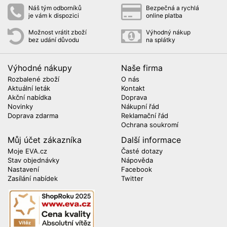
Náš tým odborníků
Bezpečná a rychlá
je vám k dispozici
online platba
Možnost vrátit zboží
Výhodný nákup
bez udání důvodu
na splátky
Výhodné nákupy
Naše firma
Rozbalené zboží
O nás
Aktuální leták
Kontakt
Akční nabídka
Doprava
Novinky
Nákupní řád
Doprava zdarma
Reklamační řád
Ochrana soukromí
Můj účet zákazníka
Další informace
Moje EVA.cz
Časté dotazy
Stav objednávky
Nápověda
Nastavení
Facebook
Zasílání nabídek
Twitter