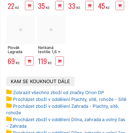
7 mm,
m
vuřty 100cm
kovová široká
22
35
33
45
transparentní,
Bradas DE
Kč
Kč
Kč
Kč
12 ks
LUXE
Plovák
Netkaná
Lagrada
textilie 1,6 x
84802
10 m mulč,
69
119
bazénový na
černá
Kč
Kč
tablety 200
g, dávkovač
KAM SE KOUKNOUT DÁLE
Zobrazit všechno zboží od značky Orion DP
Procházet zboží v oddělení Plachty, sítě, rohože - Sítě
Procházet zboží v oddělení Zahrada - Plachty, sítě,
rohože
Procházet zboží v oddělení Dílna, zahrada a volný čas
- Zahrada
Procházet zboží v oddělení Dílna, zahrada a volný čas