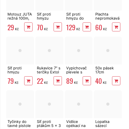
Motouz JUTA
Síť proti
Síť proti
Plachta
režná 100m,
hmyzu
hmyzu do
nepromokavá
1,5mm, 100g
150x130 cm,
dveří, 218 x
2 x 3 m
29
70
129
60
bílá, PE
96 cm, s
80g/m2,
Kč
Kč
Kč
Kč
magnety
zelená
černá
Síť proti
Rukavice 7" s
Vypichovač
50x pásek
hmyzu
terčíky Extol
plevele s
17cm
150x180 cm,
Lady
dřevěnou
rozepínací,
79
22
89
40
bílá, PE
násadou, ČR
vázací
Kč
Kč
Kč
Kč
Tyčinky do
Síť proti
Vidlice
Lopatka
tavné pistole
ptákům 5 x 3
opékací na
sázecí