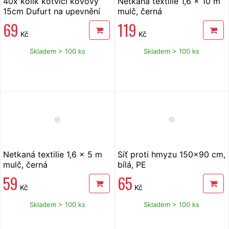
40x kolík kotvící kovový
Netkaná textilie 1,6 x 10 m
15cm Dufurt na upevnění
mulč, černá
textilie "U"
69
119
Kč
Kč
Skladem > 100 ks
Skladem > 100 ks
Netkaná textilie 1,6 x 5 m
Síť proti hmyzu 150x90 cm,
mulč, černá
bílá, PE
59
65
Kč
Kč
Skladem > 100 ks
Skladem > 100 ks