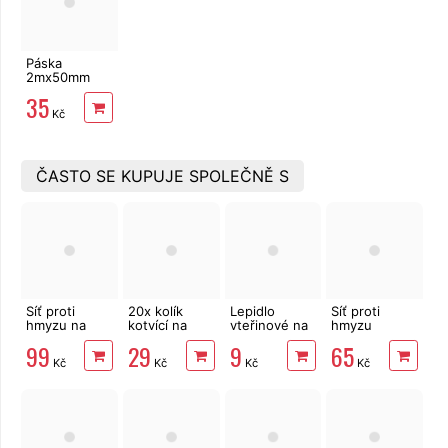
Páska
2mx50mm
oprava sítě
35
proti hmyzu,
Kč
samolepicí
ČASTO SE KUPUJE SPOLEČNĚ S
Síť proti
20x kolík
Lepidlo
Síť proti
hmyzu na
kotvící na
vteřinové na
hmyzu
střešní okno
upevnění
kov, plast,
150x90 cm,
99
29
9
65
120x140 cm
textilie 12 cm
gumu i dřevo
bílá, PE
Kč
Kč
Kč
Kč
bílá