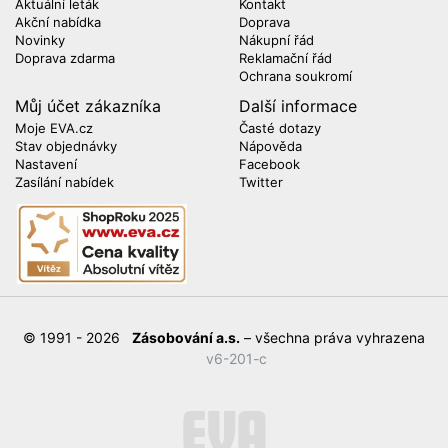
Aktuální leták
Kontakt
Akční nabídka
Doprava
Novinky
Nákupní řád
Doprava zdarma
Reklamační řád
Ochrana soukromí
Můj účet zákazníka
Další informace
Moje EVA.cz
Časté dotazy
Stav objednávky
Nápověda
Nastavení
Facebook
Zasílání nabídek
Twitter
© 1991 - 2026
Zásobování a.s.
– všechna práva vyhrazena
v6-201-c