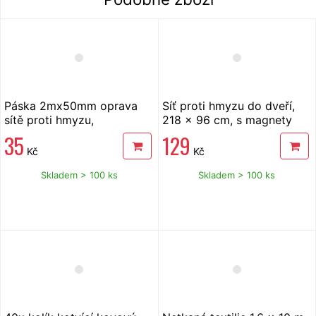
Páska 2mx50mm oprava
Síť proti hmyzu do dveří,
sítě proti hmyzu,
218 x 96 cm, s magnety
samolepicí
černá
35
129
Kč
Kč
Skladem > 100 ks
Skladem > 100 ks