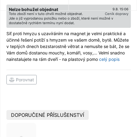
Nelze bohužel objednat
9.8. 15:06
Toto zboží není v tuto chvíli možné objednat.
Ceník dopravy
Jde o již vyprodanou položku nebo o zboží, které není možné v
dostatečně rychlém termínu nyní dodat.
Síť proti hmyzu s uzavíráním na magnet je velmi praktické a
účinné řešení potíží s hmyzem ve vašem domě, bytě. Můžete
v teplých dnech bezstarostně větrat a nemusíte se bát, že se
Vám domů dostanou mouchy, komáři, vosy,... Velmi snadno
nainstalujete na rám dveří - na plastový pomo
celý popis
Porovnat
DOPORUČENÉ PŘÍSLUŠENSTVÍ