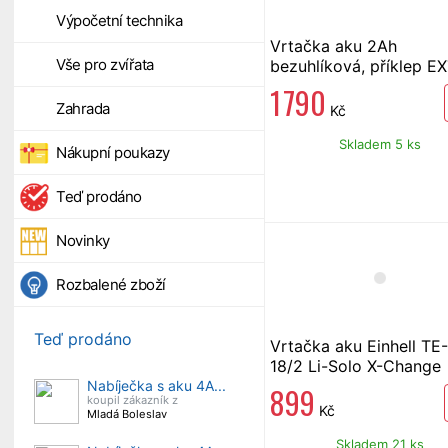
Výpočetní technika
Vrtačka aku 2Ah
Vše pro zvířata
bezuhlíková, příklep E
Industrial SHARE 20V
1 790
Zahrada
Kč
Skladem 5 ks
Nákupní poukazy
Teď prodáno
Novinky
Rozbalené zboží
Teď prodáno
Vrtačka aku Einhell TE
18/2 Li-Solo X-Change
Nabíječka s aku 4A...
899
koupil zákazník z
Kč
Mladá Boleslav
Skladem 21 ks