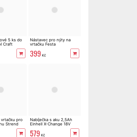
lové 5 ks do
Nástavec pro nýty na
l Craft
vrtačku Festa
399
Kč
 vrtačku pro
Nabíječka s aku 2,5Ah
chu Strend
Einhell X-Change 18V
Starter Kit 4512097
579
Kč