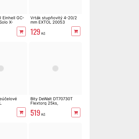
 Einhell GC-
Vrták stupňovitý 4-20/2
Solo X-
mm EXTOL 20053
129
Kč
ceúčelové
Bity DeWalt DT70730T
L
Flextorq 25ks,
ToughCase
519
Kč