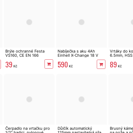
Brýle ochranné Festa
Nabíječka s aku 4Ah
Vrtáky do ko
VS160, CE EN 166
Einhell X-Change 18 V
6.5mm, HSS t
Starter Kit 4512042
39
89
590
Kč
Kč
Kč
Čerpadlo na vrtačku pro
Důlčík automatický
Brusný káme
1/2" hadici, nylonové,
125mm nastavitelná síla
na nože a n