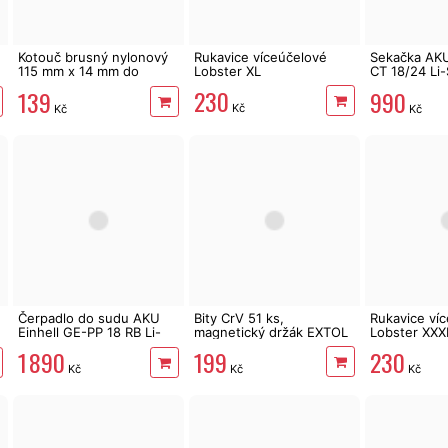
Kotouč brusný nylonový
Rukavice víceúčelové
Sekačka AKU
115 mm x 14 mm do
Lobster XL
CT 18/24 Li-
vrtačky
Change
230
139
990
Kč
Kč
Kč
Čerpadlo do sudu AKU
Bity CrV 51 ks,
Rukavice ví
Einhell GE-PP 18 RB Li-
magnetický držák EXTOL
Lobster XXX
Solo X-change
199
230
1 890
Kč
Kč
Kč