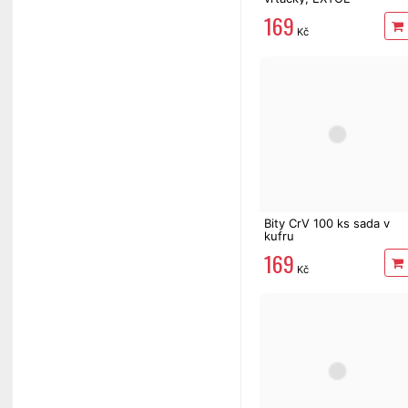
169
Kč
Bity CrV 100 ks sada v
kufru
169
Kč