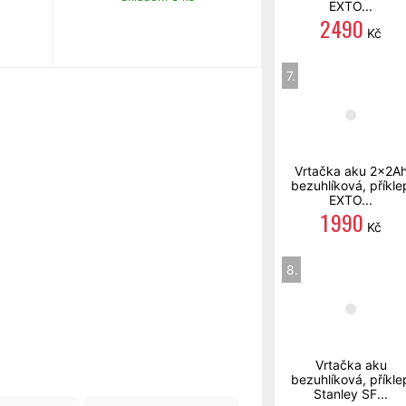
EXTO...
2 490
Kč
7.
Vrtačka aku 2x2A
bezuhlíková, příkle
EXTO...
1 990
Kč
8.
Vrtačka aku
bezuhlíková, příkle
Stanley SF...