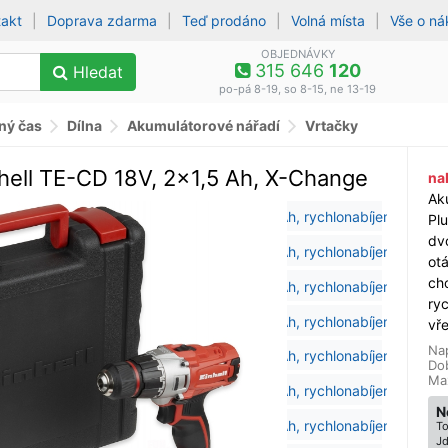
takt
|
Doprava zdarma
|
Teď prodáno
|
Volná místa
|
Vše o n
OBJEDNÁVKY
315 646
120
Hledat
po-pá 8-19, so 8-15, ne 13-19
lný čas
Dílna
Akumulátorové nářadí
Vrtačky
hell TE-CD 18V, 2x1,5 Ah, X-Change
na
Ak
Plu
dv
otá
cho
ry
vř
Na
Dob
Ma
N
To
Jd