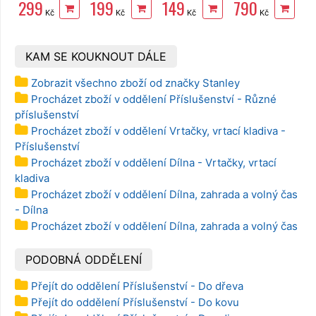
299
199
149
790
EXTOL
držák EXTOL
Craft 1445
108 ks, v
Kč
Kč
Kč
Kč
Premium
kufru
6333
KAM SE KOUKNOUT DÁLE
Zobrazit všechno zboží od značky Stanley
Procházet zboží v oddělení Příslušenství - Různé
příslušenství
Procházet zboží v oddělení Vrtačky, vrtací kladiva -
Příslušenství
Procházet zboží v oddělení Dílna - Vrtačky, vrtací
kladiva
Procházet zboží v oddělení Dílna, zahrada a volný čas
- Dílna
Procházet zboží v oddělení Dílna, zahrada a volný čas
PODOBNÁ ODDĚLENÍ
Přejít do oddělení Příslušenství - Do dřeva
Přejít do oddělení Příslušenství - Do kovu