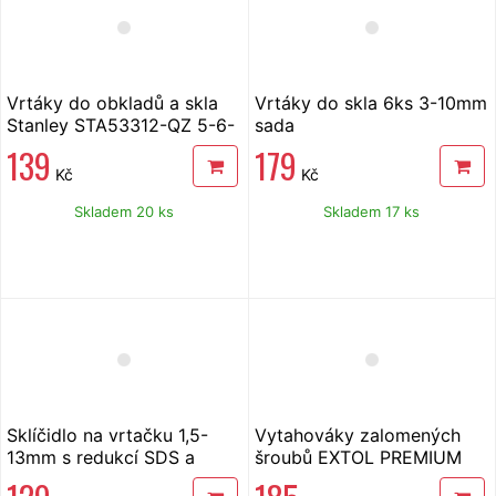
Vrtáky do obkladů a skla
Vrtáky do skla 6ks 3-10mm
Stanley STA53312-QZ 5-6-
sada
8mm, 3ks
139
179
Kč
Kč
Skladem 20 ks
Skladem 17 ks
Sklíčidlo na vrtačku 1,5-
Vytahováky zalomených
13mm s redukcí SDS a
šroubů EXTOL PREMIUM
klíčem
8801842