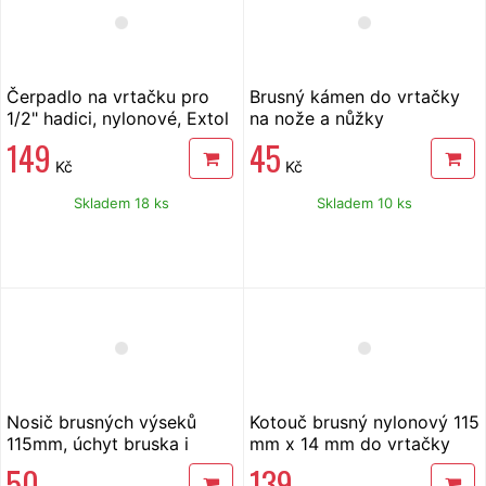
Čerpadlo na vrtačku pro
Brusný kámen do vrtačky
1/2" hadici, nylonové, Extol
na nože a nůžky
904001
149
45
Kč
Kč
Skladem 18 ks
Skladem 10 ks
Nosič brusných výseků
Kotouč brusný nylonový 115
115mm, úchyt bruska i
mm x 14 mm do vrtačky
vrtačka
50
139