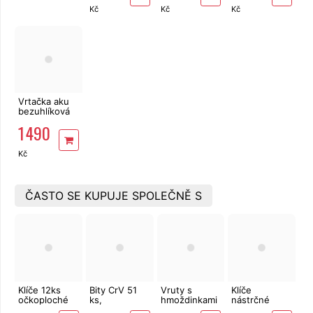
Premium
Industrial
Kč
Kč
Kč
SHARE 20V
SHARE 20V
Vrtačka aku
bezuhlíková
Einhell TP-CD
1 490
18 Li-Solo X-
Change
Kč
ČASTO SE KUPUJE SPOLEČNĚ S
Klíče 12ks
Bity CrV 51
Vruty s
Klíče
očkoploché
ks,
hmoždinkami
nástrčné
CrV 6-22mm
magnetický
170 ks EXTOL
Dufurt CrV