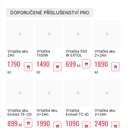
DOPORUČENÉ PŘÍSLUŠENSTVÍ PRO
Vrtačka aku
Vrtačka
Vrtačka 550
Vrtačka aku
2Ah
1100W
W EXTOL
2x2Ah
bezuhlíková,
dvourychlostní
Craft 401163
bezuhl,příklep
1 790
1 490
699
1 890
příklep
EXTOL
Worcraft
Kč
EXTOL
Premium
CHD-
Industrial
8890048
S20LiBCM
Kč
Kč
Kč
SHARE 20V
ShareSYS
20V
Vrtačka aku
Vrtačka aku
Vrtačka
Vrtačka aku
Einhell TE-CD
2x2Ah
Einhell TC-ID
2x2Ah
18/2 Li-Solo
bezuhlíková,
720/1 E kit v
bezuhlíková,
899
1 990
1 090
2 490
X-Change
příklep
kufru s vrtáky
příklep
Kč
EXTOL
EXTOL