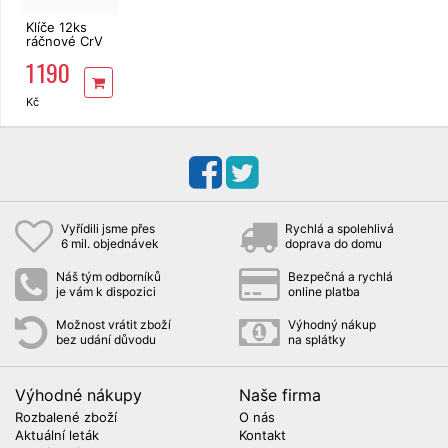
Klíče 12ks
ráčnové CrV
8-19 mm s
1 190
kloubem
Kč
Vyřídili jsme přes
Rychlá a spolehlivá
6 mil. objednávek
doprava do domu
Náš tým odborníků
Bezpečná a rychlá
je vám k dispozici
online platba
Možnost vrátit zboží
Výhodný nákup
bez udání důvodu
na splátky
Výhodné nákupy
Naše firma
Rozbalené zboží
O nás
Aktuální leták
Kontakt