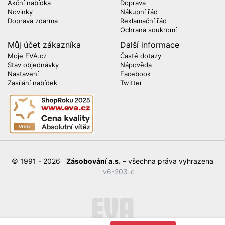
Akční nabídka
Doprava
Novinky
Nákupní řád
Doprava zdarma
Reklamační řád
Ochrana soukromí
Můj účet zákazníka
Další informace
Moje EVA.cz
Časté dotazy
Stav objednávky
Nápověda
Nastavení
Facebook
Zasílání nabídek
Twitter
© 1991 - 2026
Zásobování a.s.
– všechna práva vyhrazena
v6-203-c