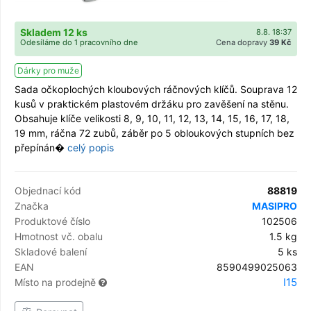
Skladem 12 ks
8.8. 18:37
Odesíláme do 1 pracovního dne
Cena dopravy
39 Kč
Dárky pro muže
Sada očkoplochých kloubových ráčnových klíčů. Souprava 12
kusů v praktickém plastovém držáku pro zavěšení na stěnu.
Obsahuje klíče velikosti 8, 9, 10, 11, 12, 13, 14, 15, 16, 17, 18,
19 mm, ráčna 72 zubů, záběr po 5 obloukových stupních bez
přepínán�
celý popis
Objednací kód
88819
Značka
MASIPRO
Produktové číslo
102506
Hmotnost vč. obalu
1.5 kg
Skladové balení
5 ks
EAN
8590499025063
I15
Místo na prodejně