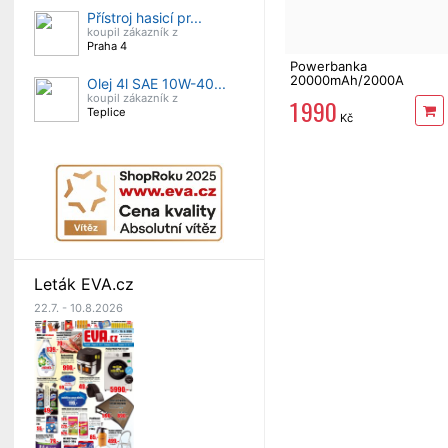
Přístroj hasicí pr...
koupil zákazník z
Praha 4
Powerbanka
20000mAh/2000A
Olej 4l SAE 10W-40...
JUMP STARTER
koupil zákazník z
1 990
Compass 07164
Teplice
Kč
Leták EVA.cz
22.7. - 10.8.2026