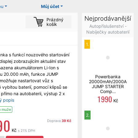
pu
Můj účet
Nejprodávanější
Prázdný
košík
Autopříslušenství -
Nabíječky autobaterií
1.
ka s funkcí nouzového startování
displej zobrazujícím aktuální stav
osazena akumulátorem Li-Ion s
ou 20.000 mAh, funkce JUMP
Powerbanka
možňuje nastartovat vůz s
20000mAh/2000A
JUMP STARTER
 vybitou baterií, pomocí klipsů se
Comp...
e přímo na autobaterii, výstup 2 x
1 990
ý popis
Kč
o muže
2.
90
Doprava
39 Kč
Kč
s 21% DPH