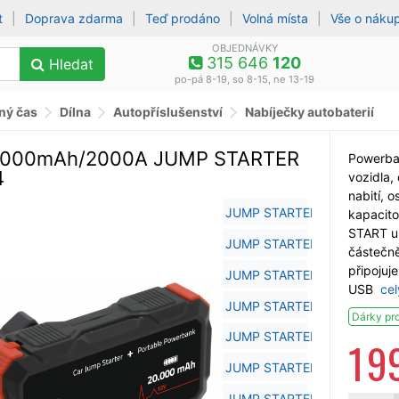
t
|
Doprava zdarma
|
Teď prodáno
|
Volná místa
|
Vše o náku
OBJEDNÁVKY
315 646
120
Hledat
po-pá 8-19, so 8-15, ne 13-19
lný čas
Dílna
Autopříslušenství
Nabíječky autobaterií
0000mAh/2000A JUMP STARTER
Powerban
4
vozidla, 
nabití, 
kapacit
START u
částečně
připojuj
USB
cel
Dárky pr
1 9