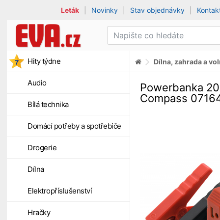
Leták
|
Novinky
|
Stav objednávky
|
Kontak
Hity týdne
Dílna, zahrada a vo
Audio
Powerbanka 2
Compass 0716
Bílá technika
Domácí potřeby a spotřebiče
Drogerie
Dílna
Elektropříslušenství
Hračky