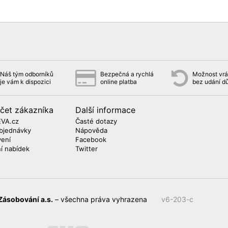
Náš tým odborníků
Bezpečná a rychlá
Možnost vrát
je vám k dispozici
online platba
bez udání d
čet zákazníka
Další informace
EVA.cz
Časté dotazy
bjednávky
Nápověda
vení
Facebook
ní nabídek
Twitter
Zásobování a.s.
– všechna práva vyhrazena
v6-203-c