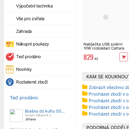
Výpočetní technika
Vše pro zvířata
Zahrada
Nákupní poukazy
Nabíječka USB solární
10W rozkládací Cattara
829
Teď prodáno
Kč
Novinky
KAM SE KOUKNOU
Rozbalené zboží
Zobrazit všechno z
Procházet zboží v o
Teď prodáno
Procházet zboží v o
Procházet zboží v o
Brašna do kufru 50...
Procházet zboží v o
koupil zákazník z
Jihlava
PODOBNÁ ODDĚLE