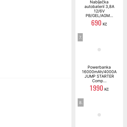
Nabíječka
autobaterií 3,8A
12/6V
PB/GEL/AGM...
690
Kč
7.
Powerbanka
16000mAh/4000A
JUMP STARTER
Comp...
1 990
Kč
8.