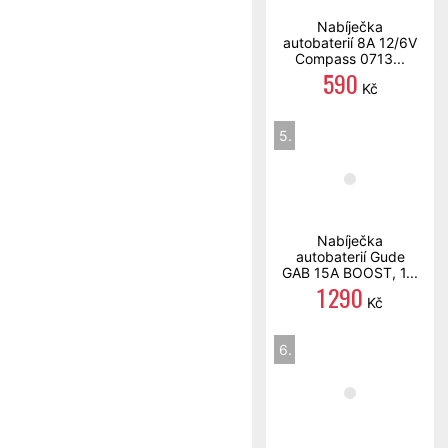
Nabíječka
autobaterií 8A 12/6V
Compass 0713...
590
Kč
5.
Nabíječka
autobaterií Gude
GAB 15A BOOST, 1...
1 290
Kč
6.