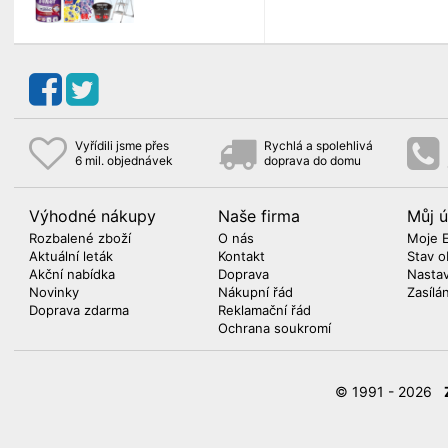
Vyřídili jsme přes
Rychlá a spolehlivá
6 mil. objednávek
doprava do domu
Výhodné nákupy
Naše firma
Můj ú
Rozbalené zboží
O nás
Moje 
Aktuální leták
Kontakt
Stav o
Akční nabídka
Doprava
Nasta
Novinky
Nákupní řád
Zasílá
Doprava zdarma
Reklamační řád
Ochrana soukromí
© 1991 - 2026