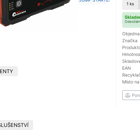
1
ks
Sklade
Odesílám
Objedna
Značka
Produkto
Hmotnost
Skladové
EAN
ENTY
Recyklač
Místo na
Por
SLUŠENSTVÍ