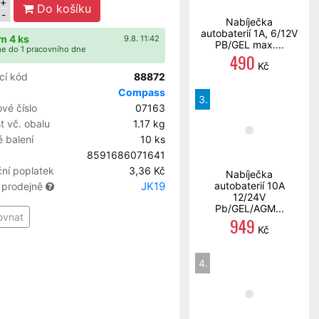
+
Do košíku
-
Nabíječka
autobaterií 1A, 6/12V
m 4 ks
9.8. 11:42
PB/GEL max....
e do 1 pracovního dne
490
Kč
cí kód
88872
Compass
3.
vé číslo
07163
 vč. obalu
1.17 kg
 balení
10 ks
8591686071641
ní poplatek
3,36 Kč
Nabíječka
JK19
autobaterií 10A
 prodejně
12/24V
Pb/GEL/AGM...
ovnat
949
Kč
4.