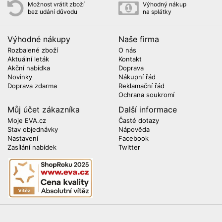
Možnost vrátit zboží
Výhodný nákup
bez udání důvodu
na splátky
Výhodné nákupy
Naše firma
Rozbalené zboží
O nás
Aktuální leták
Kontakt
Akční nabídka
Doprava
Novinky
Nákupní řád
Doprava zdarma
Reklamační řád
Ochrana soukromí
Můj účet zákazníka
Další informace
Moje EVA.cz
Časté dotazy
Stav objednávky
Nápověda
Nastavení
Facebook
Zasílání nabídek
Twitter