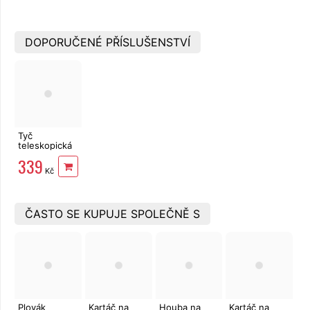
DOPORUČENÉ PŘÍSLUŠENSTVÍ
Tyč
teleskopická
150 - 450 cm
339
k
Kč
bazénovému
příslušenství
Strend Pro
Pool
ČASTO SE KUPUJE SPOLEČNĚ S
Plovák
Kartáč na
Houba na
Kartáč na