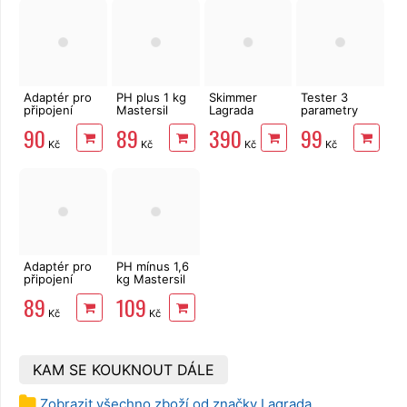
Adaptér pro
PH plus 1 kg
Skimmer
Tester 3
připojení
Mastersil
Lagrada
parametry
vysavače
pH+
84805, 150 x
Lagrada
90
89
390
99
nebo
144 mm
chlór, pH,
Kč
Kč
Kč
Kč
skimmeru k
alkalita, 50ks
bazénům
Adaptér pro
PH mínus 1,6
připojení
kg Mastersil
bazénového
pH-
89
109
vysavače 32
Kč
Kč
mm
KAM SE KOUKNOUT DÁLE
Zobrazit všechno zboží od značky Lagrada