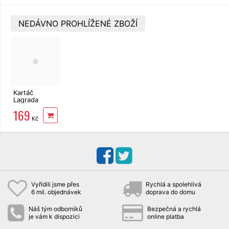
NEDÁVNO PROHLÍŽENÉ ZBOŽÍ
Kartáč
Lagrada
84806
169
vysávací na
Kč
dno bazénu s
bočními
kartáči
Vyřídili jsme přes
Rychlá a spolehlivá
6 mil. objednávek
doprava do domu
Náš tým odborníků
Bezpečná a rychlá
je vám k dispozici
online platba