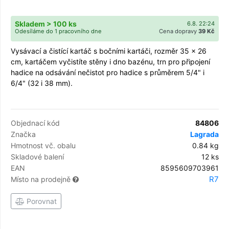
Skladem > 100 ks
6.8. 22:24
Odesíláme do 1 pracovního dne
Cena dopravy
39 Kč
Vysávací a čistící kartáč s bočními kartáči, rozměr 35 x 26
cm, kartáčem vyčistíte stěny i dno bazénu, trn pro připojení
hadice na odsávání nečistot pro hadice s průměrem 5/4" i
6/4" (32 i 38 mm).
Objednací kód
84806
Značka
Lagrada
Hmotnost vč. obalu
0.84 kg
Skladové balení
12 ks
EAN
8595609703961
R7
Místo na prodejně
Porovnat