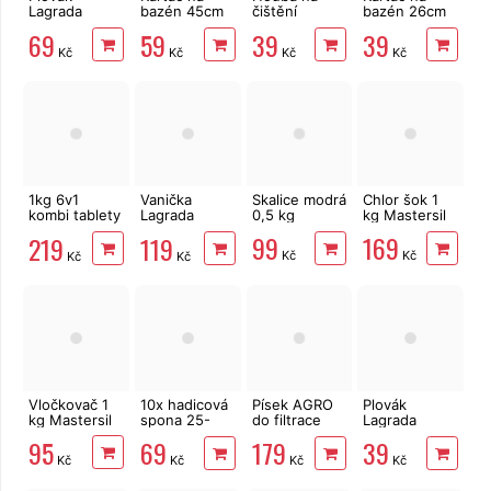
Lagrada
bazén 45cm
čištění
bazén 26cm
84802
Lagrada
bazénu
Lagrada
69
59
39
39
bazénový na
Lagrada
85805
Kč
Kč
Kč
Kč
tablety 200
85806
g, dávkovač
1kg 6v1
Vanička
Skalice modrá
Chlor šok 1
kombi tablety
Lagrada
0,5 kg
kg Mastersil
5x200g
84810 na
99
169
219
119
Multiplex
oplach nohou
Kč
Kč
Kč
Kč
Mastersil
Vločkovač 1
10x hadicová
Písek AGRO
Plovák
kg Mastersil
spona 25-
do filtrace
Lagrada
40mm pro
bazénů 0,6 -
84803
95
69
179
39
hadici 1"
1,20 mm 25kg
bazénový na
Kč
Kč
Kč
Kč
tablety 20 g,
dávkovač