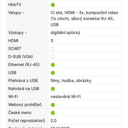
HbbTV
Vstupy -
CI slot, HDMI - 3x, kompozitní video
(1x cinch), síťový konektor RJ-45,
USB
Výstupy -
digitální optický
HDMI
3
SCART
D-SUB (VGA)
Ethernet (RJ-45)
USB
Přehrává z USB
filmy, hudba, obrázky
Nahrává na USB
Wi-Fi
vestavěná Wi-Fi
Webový prohlížeč
České menu
Počet reproduktorů
2.0