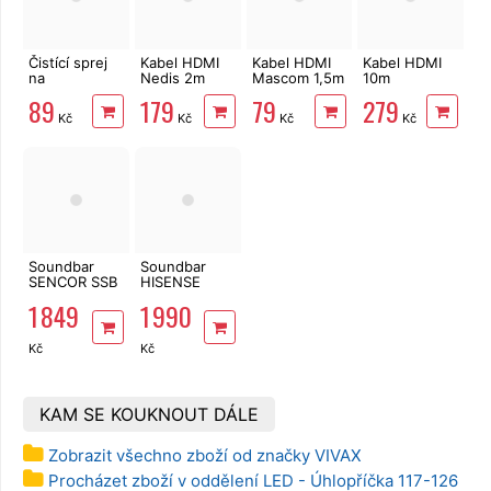
Čistící sprej
Kabel HDMI
Kabel HDMI
Kabel HDMI
na
Nedis 2m
Mascom 1,5m
10m
LCD/Plasma/TFT
2.1Ultra Cable
1.4 High
PremiumCord,
89
179
79
279
200ml vč.
High Speed,
Speed, 4K
High Speed,
Kč
Kč
Kč
Kč
utěrky
8K 60 Hz
UHD,
zlacené
pozlacené
konektory
konektory
Soundbar
Soundbar
SENCOR SSB
HISENSE
4460BS
HS2000
1 849
1 990
Kč
Kč
KAM SE KOUKNOUT DÁLE
Zobrazit všechno zboží od značky VIVAX
Procházet zboží v oddělení LED - Úhlopříčka 117-126