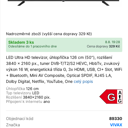
Nadrozměrné zboží (vyšší cena dopravy 329 Kč)
Skladem 3 ks
8.8. 19:28
Odesíláme do 1 pracovního dne
Cena dopravy
329 Kč
LED Ultra HD televizor, úhlopříčka 126 cm (50"), rozlišení
3840 x 2160 px., tuner DVB-T/T2/S2 HEVC, HbbTv, zvukový
výkon 16 W, energetická třída G, 3x HDMI, USB, CI+ Slot, WiFi
+ Bluetooth, Mini AV Composite, Optical SPDIF, RJ45 LA,
Dolby Digital, Netflix, YouTube, One
celý popis
Úhlopříčka
126 cm
A
Typ televizoru
LED
G
Rozlišení
3840x2160 pix.
G
Připojení k internetu
ano
Objednací kód
89330
Značka
VIVAX