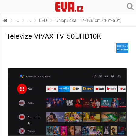
...
...
LED
Úhlopříčka 117-126 cm (46"-50")
Televize VIVAX TV-50UHD10K
doprava
zdarma