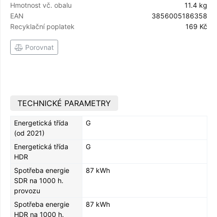
Hmotnost vč. obalu
11.4 kg
EAN
3856005186358
Recyklační poplatek
169 Kč
Porovnat
TECHNICKÉ PARAMETRY
Energetická třída
G
(od 2021)
Energetická třída
G
HDR
Spotřeba energie
87 kWh
SDR na 1000 h.
provozu
Spotřeba energie
87 kWh
HDR na 1000 h.