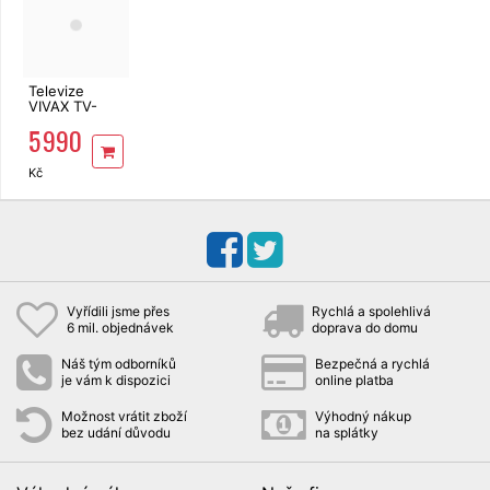
Televize
VIVAX TV-
50UHD10K
5 990
Kč
Vyřídili jsme přes
Rychlá a spolehlivá
6 mil. objednávek
doprava do domu
Náš tým odborníků
Bezpečná a rychlá
je vám k dispozici
online platba
Možnost vrátit zboží
Výhodný nákup
bez udání důvodu
na splátky