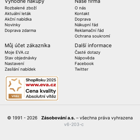
Výhodné nákupy
Naše firma
Rozbalené zboží
O nás
Aktuální leták
Kontakt
Akční nabídka
Doprava
Novinky
Nákupní řád
Doprava zdarma
Reklamační řád
Ochrana soukromí
Můj účet zákazníka
Další informace
Moje EVA.cz
Časté dotazy
Stav objednávky
Nápověda
Nastavení
Facebook
Zasílání nabídek
Twitter
© 1991 - 2026
Zásobování a.s.
– všechna práva vyhrazena
v6-203-c