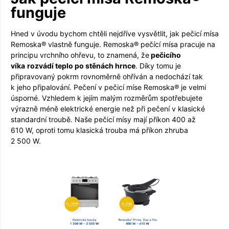
funguje
Hned v úvodu bychom chtěli nejdříve vysvětlit, jak pečicí mísa
Remoska® vlastně funguje. Remoska® pečící mísa pracuje na
principu vrchního ohřevu, to znamená, že
pečicího
víka
rozvádí teplo po stěnách hrnce
. Díky tomu je
připravovaný pokrm rovnoměrně ohříván a nedochází tak
k jeho připalování. Pečení v pečicí míse Remoska® je velmi
úsporné. Vzhledem k jejím malým rozměrům spotřebujete
výrazně méně elektrické energie než při pečení v klasické
standardní troubě. Naše pečicí mísy mají příkon 400 až
610 W, oproti tomu klasická trouba má příkon zhruba
2 500 W.