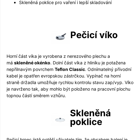
Skleněná poklice pro vaření i lepší skladování
Pečicí víko
Horní část víka je vyrobena z nerezového plechu a
má
skleněné okénko
. Dolní část víka z hliníku je potažena
nepřilnavým povrchem
Teflon Classic
. Odnímatelný přívodní
kabel je opatřen evropskou zástrčkou. Vypínač na horní
straně držadla umožňuje rychlou kontrolu stavu zap/vyp. Víko
je navrženo tak, aby mohlo být položeno na pracovní plochu
topnou částí směrem vzhůru.
Skleněná
poklice
Pečicí hrnec jistě potěší uživatele tím, že obsahem balení je