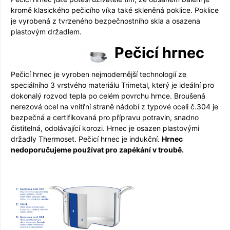
kromě klasického pečicího víka také skleněná poklice. Poklice
je vyrobená z tvrzeného bezpečnostního skla a osazena
plastovým držadlem.
Pečicí hrnec
Pečicí hrnec je vyroben nejmodernější technologií ze
speciálního 3 vrstvého materiálu Trimetal, který je ideální pro
dokonalý rozvod tepla po celém povrchu hrnce. Broušená
nerezová ocel na vnitřní straně nádobí z typové oceli č.304 je
bezpečná a certifikovaná pro přípravu potravin, snadno
čistitelná, odolávající korozi. Hrnec je osazen plastovými
držadly Thermoset. Pečicí hrnec je indukční.
Hrnec
nedoporučujeme používat pro zapékání v troubě.