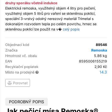
druhy sporáku včetně indukce
Elektrická remoska, využitelný objem 4 litry pro pečení,
využitelný objem 5 litrů pro vaření se skleněnou poklicí,
speciální 3-vrstvý odolný nerezový materiál Trimetal s
dokonalým rozvodem tepla po celém povrchu, hrnec se
skleněnou poklicí lze použít na v�
celý popis
Objednací kód
89546
Značka
Remoska
Hmotnost vč. obalu
5.86 kg
EAN
8595006155219
Recyklační poplatek
2,90 Kč
14.3
Místo na prodejně
Porovnat
PODROBNÝ POPIS
Jak pečicí mísa Remoska®