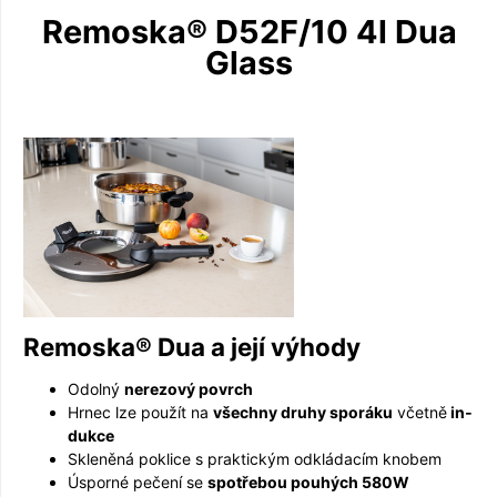
Remoska® D52F/10 4l Dua
Glass
Remoska® Dua a její výhody
Odolný
nerezový povrch
Hrnec lze použít na
všechny druhy sporáku
včetně
in­
dukce
Skleněná poklice s praktickým odkládacím knobem
Úsporné pečení se
spotřebou pouhých 580W