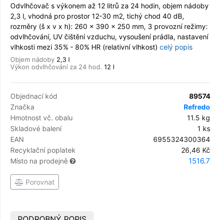
Odvlhčovač s výkonem až 12 litrů za 24 hodin, objem nádoby
2,3 l, vhodná pro prostor 12-30 m2, tichý chod 40 dB,
rozměry (š x v x h): 260 x 390 x 250 mm, 3 provozní režimy:
odvlhčování, UV čištění vzduchu, vysoušení prádla, nastavení
vlhkosti mezi 35% - 80% HR (relativní vlhkost)
celý popis
Objem nádoby
2,3 l
Výkon odvlhčování za 24 hod.
12 l
Objednací kód
89574
Značka
Refredo
Hmotnost vč. obalu
11.5 kg
Skladové balení
1 ks
EAN
6955324300364
Recyklační poplatek
26,46 Kč
1516.7
Místo na prodejně
Porovnat
PODROBNÝ POPIS