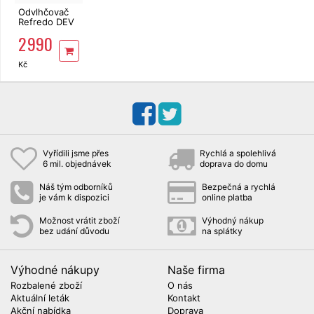
Odvlhčovač
Refredo DEV
12 EB
2 990
Kč
Vyřídili jsme přes
Rychlá a spolehlivá
6 mil. objednávek
doprava do domu
Náš tým odborníků
Bezpečná a rychlá
je vám k dispozici
online platba
Možnost vrátit zboží
Výhodný nákup
bez udání důvodu
na splátky
Výhodné nákupy
Naše firma
Rozbalené zboží
O nás
Aktuální leták
Kontakt
Akční nabídka
Doprava