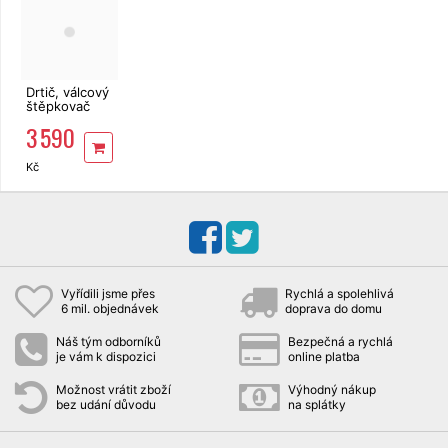
Drtič, válcový
štěpkovač
GC-RS 2540
3 590
Einhell
Classic
elektrický
Kč
Vyřídili jsme přes
Rychlá a spolehlivá
6 mil. objednávek
doprava do domu
Náš tým odborníků
Bezpečná a rychlá
je vám k dispozici
online platba
Možnost vrátit zboží
Výhodný nákup
bez udání důvodu
na splátky