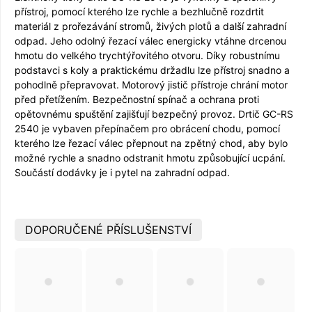
přístroj, pomocí kterého lze rychle a bezhlučně rozdrtit
materiál z prořezávání stromů, živých plotů a další zahradní
odpad. Jeho odolný řezací válec energicky vtáhne drcenou
hmotu do velkého trychtýřovitého otvoru. Díky robustnímu
podstavci s koly a praktickému držadlu lze přístroj snadno a
pohodlně přepravovat. Motorový jistič přístroje chrání motor
před přetížením. Bezpečnostní spínač a ochrana proti
opětovnému spuštění zajišťují bezpečný provoz. Drtič GC-RS
2540 je vybaven přepínačem pro obrácení chodu, pomocí
kterého lze řezací válec přepnout na zpětný chod, aby bylo
možné rychle a snadno odstranit hmotu způsobující ucpání.
Součástí dodávky je i pytel na zahradní odpad.
DOPORUČENÉ PŘÍSLUŠENSTVÍ