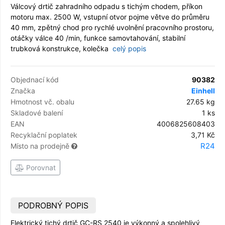
Válcový drtič zahradního odpadu s tichým chodem, příkon
motoru max. 2500 W, vstupní otvor pojme větve do průměru
40 mm, zpětný chod pro rychlé uvolnění pracovního prostoru,
otáčky válce 40 /min, funkce samovtahování, stabilní
trubková konstrukce, kolečka
celý popis
Objednací kód
90382
Značka
Einhell
Hmotnost vč. obalu
27.65 kg
Skladové balení
1 ks
EAN
4006825608403
Recyklační poplatek
3,71 Kč
R24
Místo na prodejně
Porovnat
PODROBNÝ POPIS
Elektrický tichý drtič GC-RS 2540 je výkonný a spolehlivý