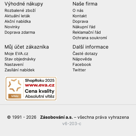
Výhodné nákupy
Naše firma
Rozbalené zboží
O nás
Aktuální leták
Kontakt
Akční nabídka
Doprava
Novinky
Nákupní řád
Doprava zdarma
Reklamační řád
Ochrana soukromí
Můj účet zákazníka
Další informace
Moje EVA.cz
Časté dotazy
Stav objednávky
Nápověda
Nastavení
Facebook
Zasílání nabídek
Twitter
© 1991 - 2026
Zásobování a.s.
– všechna práva vyhrazena
v6-203-c