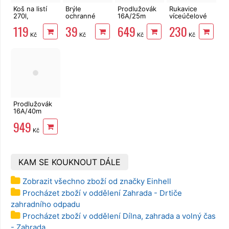
Koš na listí
Brýle
Prodlužovák
Rukavice
270l,
ochranné
16A/25m
víceúčelové
80x65cm
Festa VS160,
max.3680W
Lobster L
119
39
649
230
skládací
CE EN 166
3x1,5 mm2
Kč
Kč
Kč
Kč
oranžový
Prodlužovák
16A/40m
max.3680W
949
3x1,5 mm2,
Kč
oranžový
KAM SE KOUKNOUT DÁLE
Zobrazit všechno zboží od značky Einhell
Procházet zboží v oddělení Zahrada - Drtiče
zahradního odpadu
Procházet zboží v oddělení Dílna, zahrada a volný čas
- Zahrada