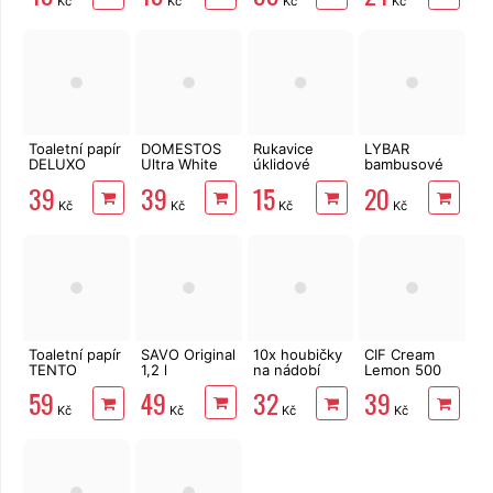
Kč
Kč
Kč
Kč
Toaletní papír
DOMESTOS
Rukavice
LYBAR
DELUXO
Ultra White
úklidové
bambusové
2vrstvý 8 rolí,
750 ml
Vektex
vatové
39
39
15
20
158 m
SIMPLE vel. S
tyčinky 200
Kč
Kč
Kč
Kč
ks
Toaletní papír
SAVO Original
10x houbičky
CIF Cream
TENTO
1,2 l
na nádobí
Lemon 500
Forest
tvarované
ml
49
59
32
39
3vrstvý 8 rolí,
Kč
Kč
Kč
Kč
144 m