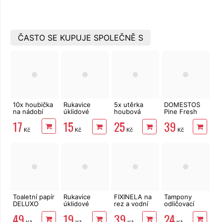
ČASTO SE KUPUJE SPOLEČNĚ S
10x houbička
Rukavice
5x utěrka
DOMESTOS
na nádobí
úklidové
houbová
Pine Fresh
Vektex
16x18 cm
750 ml
17
15
25
39
SIMPLE vel. L
Kč
Kč
Kč
Kč
Toaletní papír
Rukavice
FIXINELA na
Tampony
DELUXO
úklidové
rez a vodní
odličovací
3vrstvý 8 rolí,
Vektex SOFT
kámen 500
LINTEO 120
49
19
39
24
132 m
vel. M
ml
ks