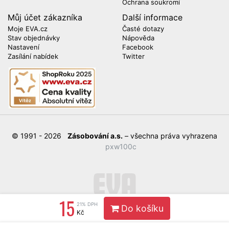
Ochrana soukromí
Můj účet zákazníka
Další informace
Moje EVA.cz
Časté dotazy
Stav objednávky
Nápověda
Nastavení
Facebook
Zasílání nabídek
Twitter
© 1991 - 2026
Zásobování a.s.
– všechna práva vyhrazena
pxw100c
15
21% DPH
Do košíku
Kč