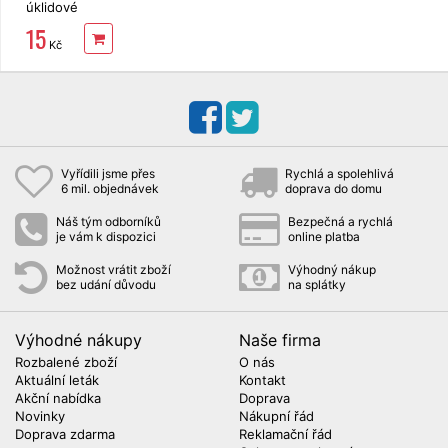
úklidové
Vektex
15
SIMPLE vel.
Kč
M
Vyřídili jsme přes
Rychlá a spolehlivá
6 mil. objednávek
doprava do domu
Náš tým odborníků
Bezpečná a rychlá
je vám k dispozici
online platba
Možnost vrátit zboží
Výhodný nákup
bez udání důvodu
na splátky
Výhodné nákupy
Naše firma
Rozbalené zboží
O nás
Aktuální leták
Kontakt
Akční nabídka
Doprava
Novinky
Nákupní řád
Doprava zdarma
Reklamační řád