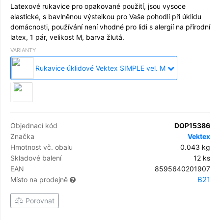
Latexové rukavice pro opakované použití, jsou vysoce
elastické, s bavlněnou výstelkou pro Vaše pohodlí při úklidu
domácnosti, používání není vhodné pro lidi s alergií na přírodní
latex, 1 pár, velikost M, barva žlutá.
VARIANTY
Rukavice úklidové Vektex SIMPLE vel. M
Objednací kód
DOP15386
Značka
Vektex
Hmotnost vč. obalu
0.043 kg
Skladové balení
12 ks
EAN
8595640201907
B21
Místo na prodejně
Porovnat