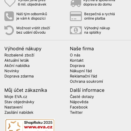
6 mil. objednávek
doprava do domu
Náš tým odborníků
Bezpečná a rychlá
je vám k dispozici
online platba
Možnost vrátit zboží
Výhodný nákup
bez udání důvodu
na splátky
Výhodné nákupy
Naše firma
Rozbalené zboží
O nás
Aktuální leták
Kontakt
Akční nabídka
Doprava
Novinky
Nákupní řád
Doprava zdarma
Reklamační řád
Ochrana soukromí
Můj účet zákazníka
Další informace
Moje EVA.cz
Časté dotazy
Stav objednávky
Nápověda
Nastavení
Facebook
Zasílání nabídek
Twitter