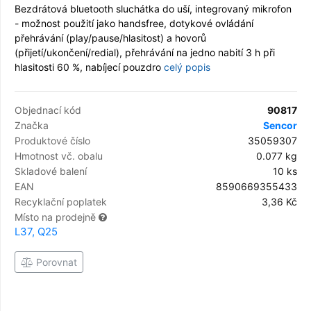
Bezdrátová bluetooth sluchátka do uší, integrovaný mikrofon
- možnost použití jako handsfree, dotykové ovládání
přehrávání (play/pause/hlasitost) a hovorů
(přijetí/ukončení/redial), přehrávání na jedno nabití 3 h při
hlasitosti 60 %, nabíjecí pouzdro
celý popis
Objednací kód
90817
Značka
Sencor
Produktové číslo
35059307
Hmotnost vč. obalu
0.077 kg
Skladové balení
10 ks
EAN
8590669355433
Recyklační poplatek
3,36 Kč
Místo na prodejně
L37, Q25
Porovnat