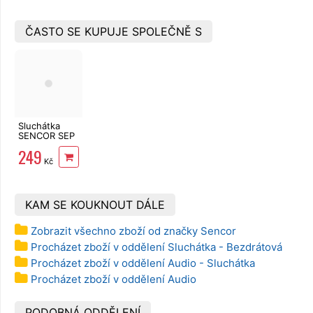
ČASTO SE KUPUJE SPOLEČNĚ S
Sluchátka
SENCOR SEP
540BT BK
249
TWS
Kč
Bluetooth,
mikrofon,
černá
KAM SE KOUKNOUT DÁLE
Zobrazit všechno zboží od značky Sencor
Procházet zboží v oddělení Sluchátka - Bezdrátová
Procházet zboží v oddělení Audio - Sluchátka
Procházet zboží v oddělení Audio
PODOBNÁ ODDĚLENÍ