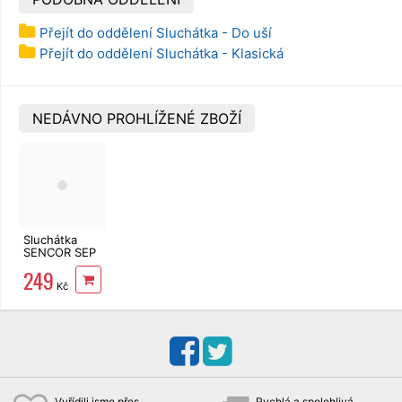
Přejít do oddělení Sluchátka - Do uší
Přejít do oddělení Sluchátka - Klasická
NEDÁVNO PROHLÍŽENÉ ZBOŽÍ
Sluchátka
SENCOR SEP
540BT ROCK
249
TWS
Kč
Bluetooth s
mikrofonem,
šedá
Vyřídili jsme přes
Rychlá a spolehlivá