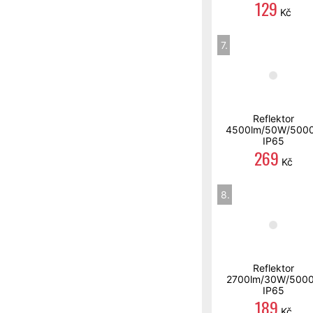
129
Kč
7.
Reflektor
4500lm/50W/500
IP65
269
Kč
8.
Reflektor
2700lm/30W/500
IP65
189
Kč