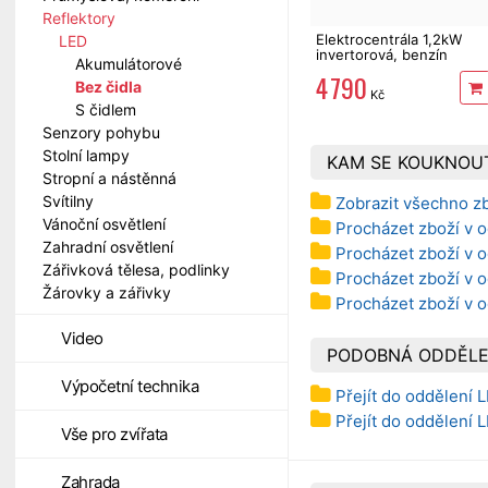
Reflektory
Elektrocentrála 1,2kW
LED
invertorová, benzín
Akumulátorové
EXTOL Premium 8895551
4 790
Bez čidla
Kč
S čidlem
Senzory pohybu
Stolní lampy
KAM SE KOUKNOU
Stropní a nástěnná
Svítilny
Zobrazit všechno zb
Vánoční osvětlení
Procházet zboží v o
Zahradní osvětlení
Procházet zboží v o
Zářivková tělesa, podlinky
Procházet zboží v od
Žárovky a zářivky
Procházet zboží v o
Video
PODOBNÁ ODDĚLE
Výpočetní technika
Přejít do oddělení 
Přejít do oddělení 
Vše pro zvířata
Zahrada