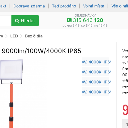
takt
|
Doprava zdarma
|
Teď prodáno
|
Volná místa
|
Vše o n
OBJEDNÁVKY
315 646
120
Hledat
po-pá 8-19, so 8-15, ne 13-19
ry
LED
Bez čidla
an 9000lm/100W/4000K IP65
Ve
na
sví
úhe
000
stř
ro
ro
1