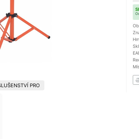
S
Od
Ob
Zn
Hm
Sk
EA
Re
Mí
LUŠENSTVÍ PRO