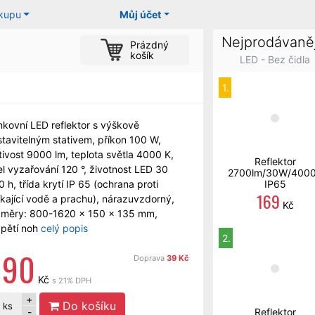
ákupu
Můj účet
Nejprodávaněj
Prázdný
košík
LED - Bez čidla
1.
nkovní LED reflektor s výškově
stavitelným stativem, příkon 100 W,
tivost 9000 lm, teplota světla 4000 K,
Reflektor
l vyzařování 120 °, životnost LED 30
2700lm/30W/400
 h, třída krytí IP 65 (ochrana proti
IP65
169
íkající vodě a prachu), nárazuvzdorný,
Kč
změry: 800-1620 x 150 x 135 mm,
zpětí noh
celý popis
2.
990
Doprava
39 Kč
Kč
s 21% DPH
+
Do košíku
ks
-
Reflektor