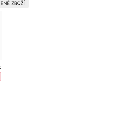
ENÉ ZBOŽÍ
5