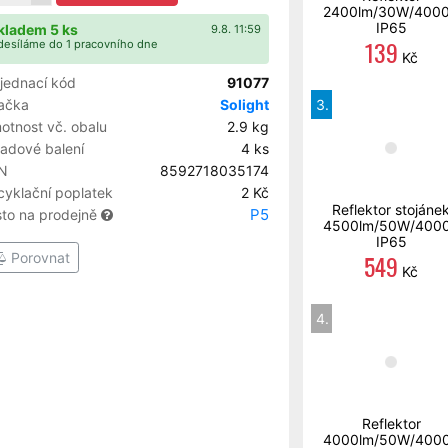
2400lm/30W/400
IP65
kladem 5 ks
9.8. 11:59
139
esíláme do 1 pracovního dne
Kč
jednací kód
91077
ačka
Solight
3.
otnost vč. obalu
2.9 kg
ladové balení
4 ks
N
8592718035174
cyklační poplatek
2 Kč
Reflektor stojáne
P5
sto na prodejně
4500lm/50W/400
IP65
549
Porovnat
Kč
4.
Reflektor
4000lm/50W/400