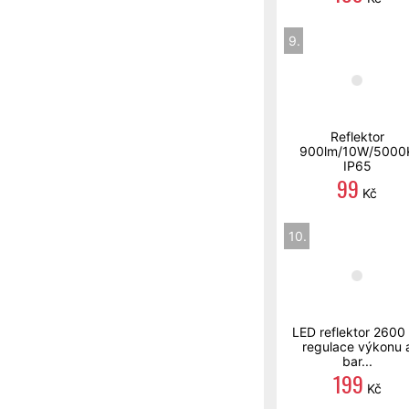
9.
Reflektor
900lm/10W/5000
IP65
99
Kč
10.
LED reflektor 2600
regulace výkonu 
bar...
199
Kč