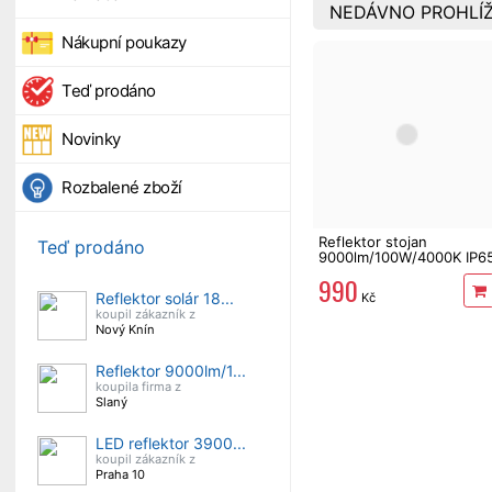
NEDÁVNO PROHLÍŽ
Nákupní poukazy
Teď prodáno
Novinky
Rozbalené zboží
Reflektor stojan
Teď prodáno
9000lm/100W/4000K IP6
990
Reflektor solár 18...
Kč
koupil zákazník z
Nový Knín
Reflektor 9000lm/1...
koupila firma z
Slaný
LED reflektor 3900...
koupil zákazník z
Praha 10