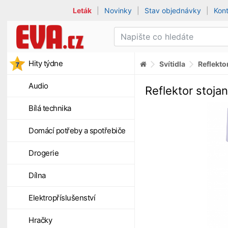
Leták
|
Novinky
|
Stav objednávky
|
Kon
Hity týdne
Svítidla
Reflekto
Audio
Reflektor stoj
Bílá technika
Domácí potřeby a spotřebiče
Drogerie
Dílna
Elektropříslušenství
Hračky