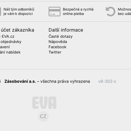
Náš tým odborníků
Bezpečná a rychlá
Možnost
je vám k dispozici
online platba
bez udá
 účet zákazníka
Další informace
 EVA.cz
Časté dotazy
 objednávky
Nápověda
avení
Facebook
lání nabídek
Twitter
26
Zásobování a.s.
– všechna práva vyhrazena
v6-202-c