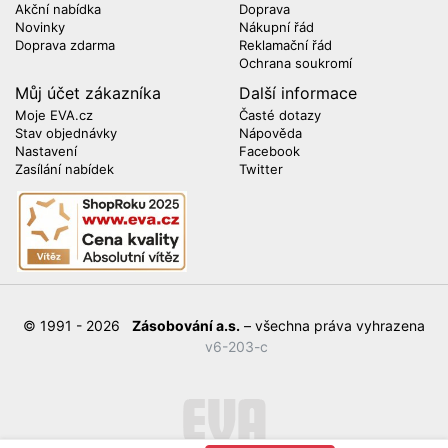
Akční nabídka
Doprava
Novinky
Nákupní řád
Doprava zdarma
Reklamační řád
Ochrana soukromí
Můj účet zákazníka
Další informace
Moje EVA.cz
Časté dotazy
Stav objednávky
Nápověda
Nastavení
Facebook
Zasílání nabídek
Twitter
© 1991 - 2026
Zásobování a.s.
– všechna práva vyhrazena
v6-203-c