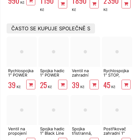
990
1 190
1 890
2 390
Kč
MasiPro
zesílená
MasiPro
zesílená
Orange, ČR
MasiPro, ČR
Orange, ČR
MasiPro, ČR
Kč
Kč
Kč
ČASTO SE KUPUJE SPOLEČNĚ S
Rychlospojka
Spojka hadic
Ventil na
Rychlospojka
1" POWER
1" POWER
zahradní
1" STOP,
JET
JET
hadici,
POWER JET
39
25
39
45
průběžný,
Kč
Kč
Kč
Kč
BLACK LINE
Ventil na
Spojka hadic
Spojka
Postřikovač
propojení
1" Black Line
třístranná,
zahradní 1"
zahradních
rozbočovač
POWER JET