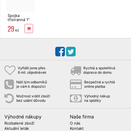
Spojka
třístranná 1"
POWER JET
29
Kč
Vyřídili jsme přes
Rychlá a spolehlivá
6 mil. objednávek
doprava do domu
Náš tým odborníků
Bezpečná a rychlá
je vám k dispozici
online platba
Možnost vrátit zboží
Výhodný nákup
bez udání důvodu
na splátky
Výhodné nákupy
Naše firma
Rozbalené zboží
O nás
Aktuální leták
Kontakt