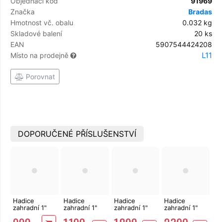
Objednací kód
91969
Značka
Bradas
Hmotnost vč. obalu
0.032 kg
Skladové balení
20 ks
EAN
5907544424208
L11
Místo na prodejně
Porovnat
DOPORUČENÉ PŘÍSLUŠENSTVÍ
Hadice
Hadice
Hadice
Hadice
zahradní 1"
zahradní 1"
zahradní 1"
zahradní 1"
25m 10 let
25m záruka
50m 10 let
50m 10 let
záruka
10 let
záruka
záruka