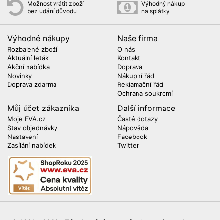
Možnost vrátit zboží
Výhodný nákup
bez udání důvodu
na splátky
Výhodné nákupy
Naše firma
Rozbalené zboží
O nás
Aktuální leták
Kontakt
Akční nabídka
Doprava
Novinky
Nákupní řád
Doprava zdarma
Reklamační řád
Ochrana soukromí
Můj účet zákazníka
Další informace
Moje EVA.cz
Časté dotazy
Stav objednávky
Nápověda
Nastavení
Facebook
Zasílání nabídek
Twitter