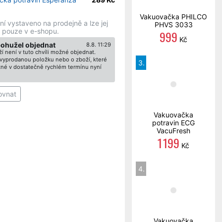
Vakuovačka PHILCO
ní vystaveno na prodejně a lze jej
PHVS 3033
 pouze v e-shopu.
999
Kč
bohužel objednat
8.8. 11:29
í není v tuto chvíli možné objednat.
ž vyprodanou položku nebo o zboží, které
3.
né v dostatečně rychlém termínu nyní
ovnat
Vakuovačka
potravin ECG
VacuFresh
1 199
Kč
4.
Vakuovačka