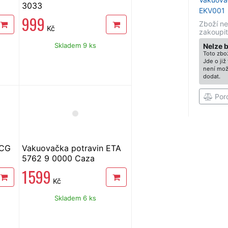
3033
EKV001
999
Zboží ne
Kč
zakoupit
Skladem 9 ks
Nelze 
Toto zbož
Jde o ji
není mož
dodat.
Por
ECG
Vakuovačka potravin ETA
5762 9 0000 Caza
1 599
Kč
Skladem 6 ks