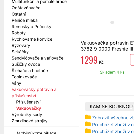
Multifunkční a pomalé hrnce
Odšťavňovače
Ostatní
Pěniče mléka
Remosky a Pečenky
Roboty
Rychlovarné konvice
Vakuovačka potravin 
Rýžovary
3762 9 0000 Freshie III
Sekáčky
1 299
Sendvičovače a vaflovače
Kč
Sušičky ovoce
Šlehače a hnětače
Skladem 4 ks
Topinkovače
Váhy
Vakuovačky potravin a
příslušenství
Příslušenství
KAM SE KOUKNOU
Vakuovačky
Výrobníky sody
Zobrazit všechno z
Zmrzlinové strojky
Procházet zboží v o
Procházet zboží v o
Mobilní komunikace