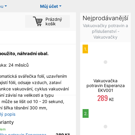
pu
Můj účet
Nejprodávanější
Prázdný
košík
Vakuovačky potravin a
příslušenství -
Vakuovačky
1.
použito, náhradní obal.
uka: 24 měsíců
omatická svářečka folií, uzavřením
Vakuovačka
istí fólii, odsaje vzduch, zataví
potravin Esperanza
funkce vakuování, cyklus vakuování
EKV001
289
ní závisí na velikosti a typu
Kč
, může se lišit od 10 - 20 sekund,
í šířka těsnění 300 mm,
2.
lý popis
arianty
dem
čka potravin Esperanza
289 Kč