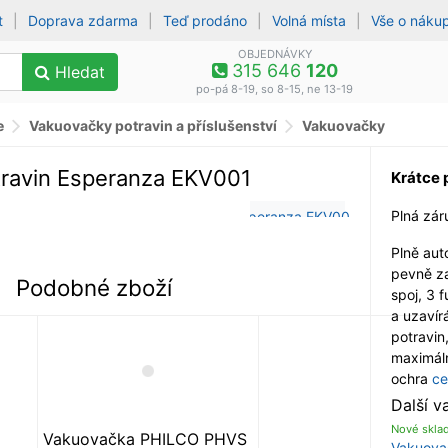
t
|
Doprava zdarma
|
Teď prodáno
|
Volná místa
|
Vše o náku
OBJEDNÁVKY
315 646
120
Hledat
po-pá 8-19, so 8-15, ne 13-19
e
Vakuovačky potravin a příslušenství
Vakuovačky
ravin Esperanza EKV001
Krátce 
Plná zár
Plně aut
pevně zaj
Podobné zboží
spoj, 3 
a uzavírá
potravin
maximáln
ochra
ce
Další v
Nové skla
Vakuovačka PHILCO PHVS
Vakuova