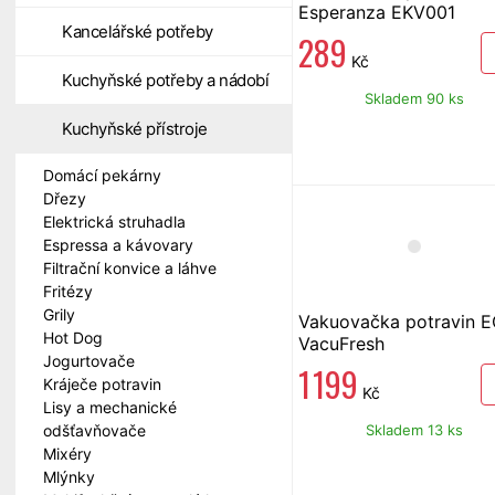
Esperanza EKV001
Kancelářské potřeby
289
Kč
Kuchyňské potřeby a nádobí
Skladem 90 ks
Kuchyňské přístroje
Domácí pekárny
Dřezy
Elektrická struhadla
Espressa a kávovary
Filtrační konvice a láhve
Fritézy
Grily
Vakuovačka potravin 
Hot Dog
VacuFresh
Jogurtovače
1 199
Kráječe potravin
Kč
Lisy a mechanické
Skladem 13 ks
odšťavňovače
Mixéry
Mlýnky