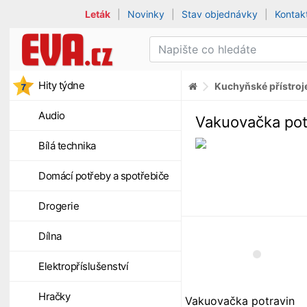
Leták
|
Novinky
|
Stav objednávky
|
Kontak
Hity týdne
Kuchyňské přístroj
Audio
Vakuovačka pot
Bílá technika
Domácí potřeby a spotřebiče
Drogerie
Dílna
Elektropříslušenství
Hračky
Vakuovačka potravin