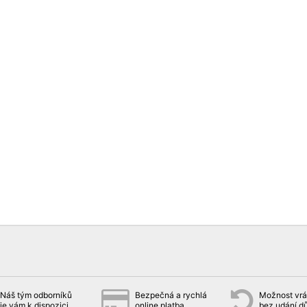
Náš tým odborníků
Bezpečná a rychlá
Možnost vrát
je vám k dispozici
online platba
bez udání d