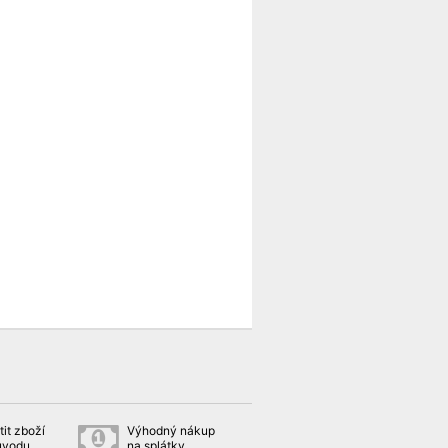
it zboží
Výhodný nákup
ůvodu
na splátky