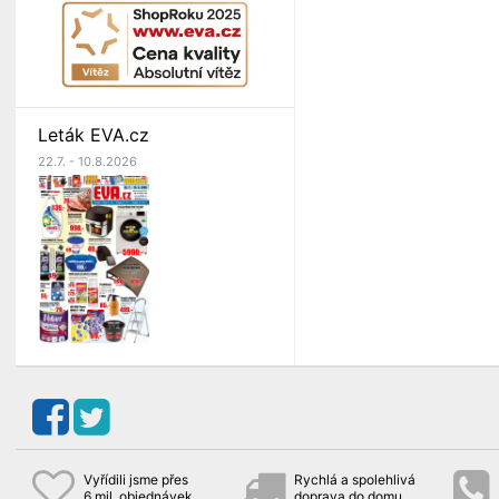
Leták EVA.cz
22.7. - 10.8.2026
Vyřídili jsme přes
Rychlá a spolehlivá
6 mil. objednávek
doprava do domu