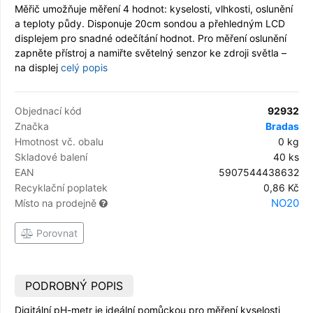
Měřič umožňuje měření 4 hodnot: kyselosti, vlhkosti, oslunění
a teploty půdy. Disponuje 20cm sondou a přehledným LCD
displejem pro snadné odečítání hodnot. Pro měření oslunění
zapněte přístroj a namiřte světelný senzor ke zdroji světla –
na displej
celý popis
Objednací kód
92932
Značka
Bradas
Hmotnost vč. obalu
0 kg
Skladové balení
40 ks
EAN
5907544438632
Recyklační poplatek
0,86 Kč
NO20
Místo na prodejně
Porovnat
PODROBNÝ POPIS
Digitální pH-metr je ideální pomůckou pro měření kyselosti