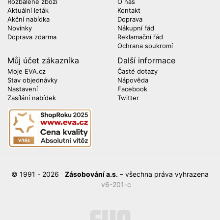
Rozbalené zboží
O nás
Aktuální leták
Kontakt
Akční nabídka
Doprava
Novinky
Nákupní řád
Doprava zdarma
Reklamační řád
Ochrana soukromí
Můj účet zákazníka
Další informace
Moje EVA.cz
Časté dotazy
Stav objednávky
Nápověda
Nastavení
Facebook
Zasílání nabídek
Twitter
© 1991 - 2026
Zásobování a.s.
– všechna práva vyhrazena
v6-201-c