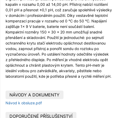
kapalin v rozsahu 0,00 až 14,00 pH. Přístroj nabízí rozlišení
0,01 pH a přesnost ±0,1 pH, což zaručuje spolehlivé výsledky
v domácím i profesionálním použití. Díky vestavěné teplotní
kompenzaci pracuje v rozsahu od 0 °C do 50 °C. Napájení
zajišťuje 1× 9 V baterie, baterie není součástí balení.
Kompaktní rozměry 150 × 30 × 20 mm umožňují snadné
přenášení a skladování. Použití je jednoduché: po sejmutí
ochranného krytu stačí elektrodu opláchnout destilovanou
vodou, zapnout přístroj a ponořit sondu do roztoku po
vyznačenou úroveň. Po ustálení hodnoty odečtěte výsledek
z přehledného displeje. Po měření je vhodné elektrodu opět
opláchnout a chránit plastovým krytem. Tento pH-metr je
ideální volbou pro zahrádkáře, akvaristy, pěstitele nebo
laboratorní použití, kde je potřeba přesné a rychlé měření pH.
NÁVODY A DOKUMENTY
Návod k obsluze.pdf
DOPORUČENÉ PŘÍSLUŠENSTVÍ