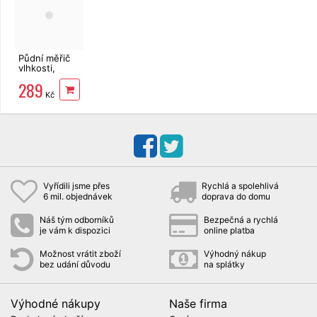
Půdní měřič
vlhkosti,
světla, PH,
289
teploty s LCD
Kč
displejem
Vyřídili jsme přes
Rychlá a spolehlivá
6 mil. objednávek
doprava do domu
Náš tým odborníků
Bezpečná a rychlá
je vám k dispozici
online platba
Možnost vrátit zboží
Výhodný nákup
bez udání důvodu
na splátky
Výhodné nákupy
Naše firma