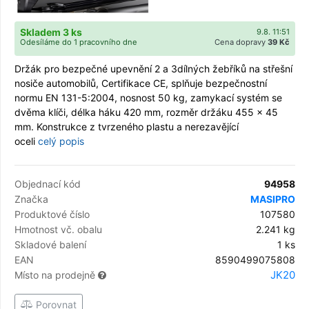
Skladem 3 ks
9.8. 11:51
Odesíláme do 1 pracovního dne
Cena dopravy
39 Kč
Držák pro bezpečné upevnění 2 a 3dílných žebříků na střešní
nosiče automobilů, Certifikace CE, splňuje bezpečnostní
normu EN 131-5:2004, nosnost 50 kg, zamykací systém se
dvěma klíči, délka háku 420 mm, rozměr držáku 455 × 45
mm. Konstrukce z tvrzeného plastu a nerezavějící
oceli
celý popis
Objednací kód
94958
Značka
MASIPRO
Produktové číslo
107580
Hmotnost vč. obalu
2.241 kg
Skladové balení
1 ks
EAN
8590499075808
JK20
Místo na prodejně
Porovnat