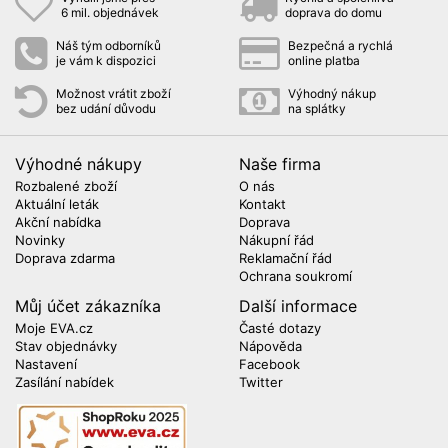
6 mil. objednávek
doprava do domu
Náš tým odborníků
Bezpečná a rychlá
je vám k dispozici
online platba
Možnost vrátit zboží
Výhodný nákup
bez udání důvodu
na splátky
Výhodné nákupy
Naše firma
Rozbalené zboží
O nás
Aktuální leták
Kontakt
Akční nabídka
Doprava
Novinky
Nákupní řád
Doprava zdarma
Reklamační řád
Ochrana soukromí
Můj účet zákazníka
Další informace
Moje EVA.cz
Časté dotazy
Stav objednávky
Nápověda
Nastavení
Facebook
Zasílání nabídek
Twitter