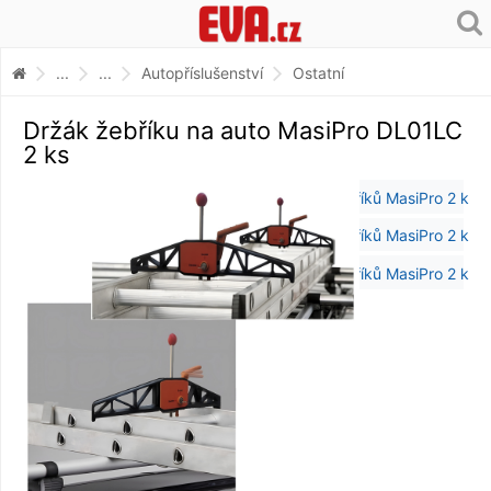
...
...
Autopříslušenství
Ostatní
Držák žebříku na auto MasiPro DL01LC
2 ks