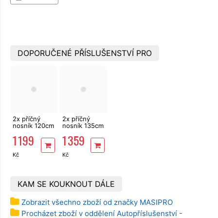
DOPORUČENÉ PŘÍSLUŠENSTVÍ PRO
2x příčný
2x příčný
nosník 120cm
nosník 135cm
zamykací
zamykací
1 199
1 359
hliníkový
hliníkový
ALU-TOP
ALU-TOP
TÜV
TÜV
Kč
Kč
Compass
Compass
02309
02310
KAM SE KOUKNOUT DÁLE
Zobrazit všechno zboží od značky MASIPRO
Procházet zboží v oddělení Autopříslušenství -