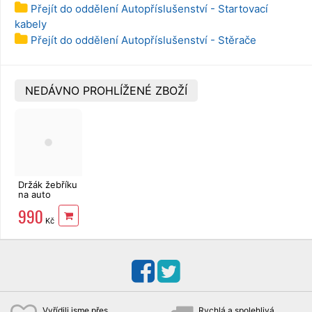
Přejít do oddělení Autopříslušenství - Startovací
kabely
Přejít do oddělení Autopříslušenství - Stěrače
NEDÁVNO PROHLÍŽENÉ ZBOŽÍ
Držák žebříku
na auto
MasiPro
990
DL01LC 2 ks
Kč
Vyřídili jsme přes
Rychlá a spolehlivá