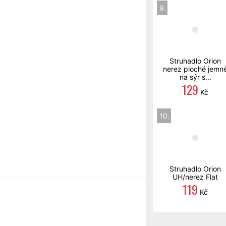
9.
Struhadlo Orion
nerez ploché jemn
na sýr s...
129
Kč
10.
Struhadlo Orion
UH/nerez Flat
119
Kč