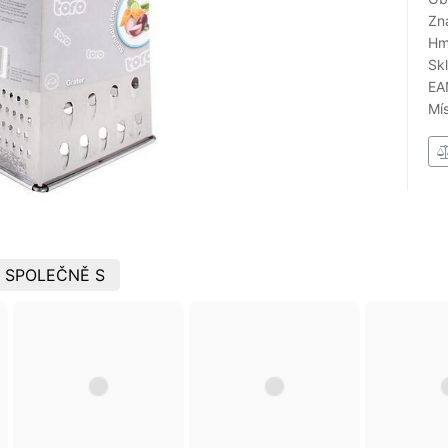
Zn
Hm
Sk
EA
Mí
 SPOLEČNĚ S