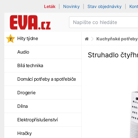
Leták
|
Novinky
|
Stav objednávky
|
Kon
Hity týdne
Kuchyňské potřeby
Audio
Struhadlo čtyř
Bílá technika
Domácí potřeby a spotřebiče
Drogerie
Dílna
Elektropříslušenství
Hračky