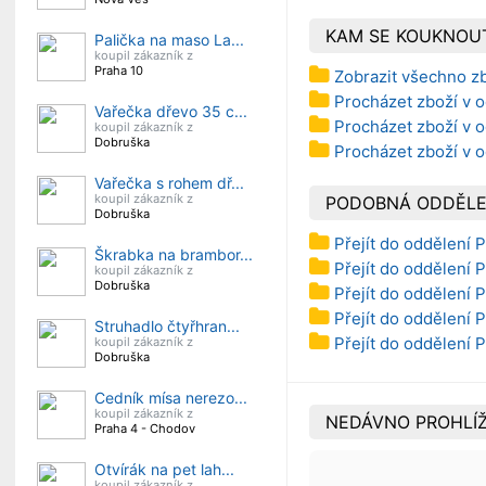
KAM SE KOUKNOU
Palička na maso La...
koupil zákazník z
Praha 10
Zobrazit všechno z
Procházet zboží v o
Vařečka dřevo 35 c...
Procházet zboží v o
koupil zákazník z
Dobruška
Procházet zboží v 
Vařečka s rohem dř...
koupil zákazník z
PODOBNÁ ODDĚLE
Dobruška
Přejít do oddělení P
Škrabka na brambor...
Přejít do oddělení P
koupil zákazník z
Dobruška
Přejít do oddělení P
Přejít do oddělení P
Struhadlo čtyřhran...
Přejít do oddělení P
koupil zákazník z
Dobruška
Cedník mísa nerezo...
koupil zákazník z
NEDÁVNO PROHLÍŽ
Praha 4 - Chodov
Otvírák na pet lah...
koupil zákazník z