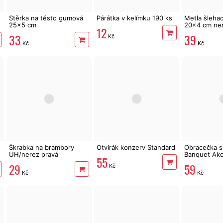
Stěrka na těsto gumová
Párátka v kelímku 190 ks
Metla šlehac
25x5 cm
20x4 cm ne
12
33
39
Kč
Kč
Kč
Škrabka na brambory
Otvírák konzerv Standard
Obracečka s
UH/nerez pravá
Banquet Akc
55
cm
29
59
Kč
Kč
Kč