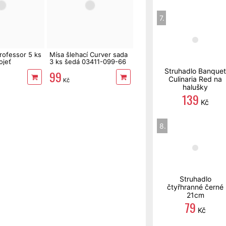
7.
rofessor 5 ks
Mísa šlehací Curver sada
ojeť
3 ks šedá 03411-099-66
Struhadlo Banquet
99
Culinaria Red na
Kč
halušky
139
Kč
8.
Struhadlo
čtyřhranné černé
21cm
79
Kč