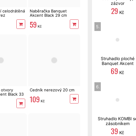
zázvor
29
í celodrátěná
Naběračka Banquet
Kč
rez
Akcent Black 29 cm
59
5.
Kč
Struhadlo ploché
Banquet Akcent
69
Kč
6.
 otvory
Cedník nerezový 20 cm
ent Black 33
109
Kč
Struhadlo KOMBI s
zásobníkem
39
Kč