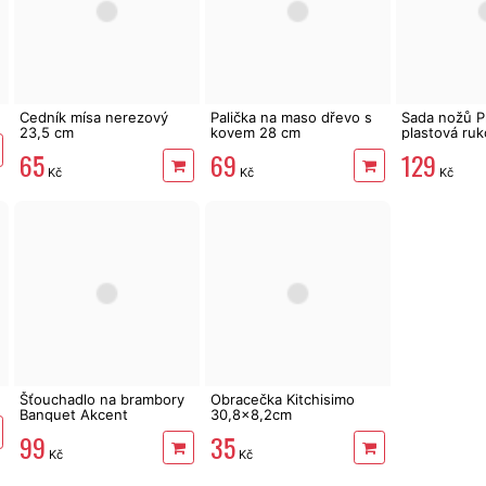
Cedník mísa nerezový
Palička na maso dřevo s
Sada nožů P
23,5 cm
kovem 28 cm
plastová ruk
65
69
129
Kč
Kč
Kč
Šťouchadlo na brambory
Obracečka Kitchisimo
Banquet Akcent
30,8x8,2cm
99
35
Kč
Kč