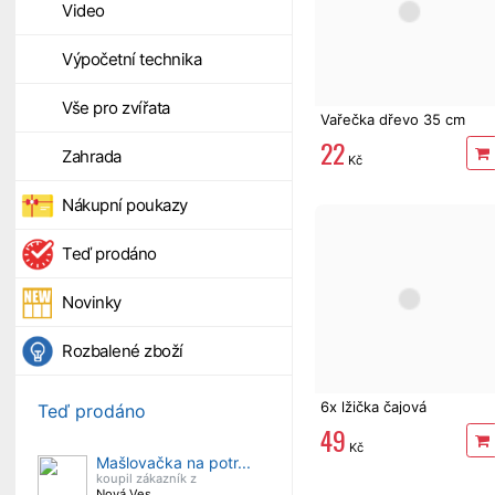
Video
Výpočetní technika
Vše pro zvířata
Vařečka dřevo 35 cm
22
Zahrada
Kč
Nákupní poukazy
Teď prodáno
Novinky
Rozbalené zboží
6x lžička čajová
Teď prodáno
49
Kč
Mašlovačka na potr...
koupil zákazník z
Nová Ves