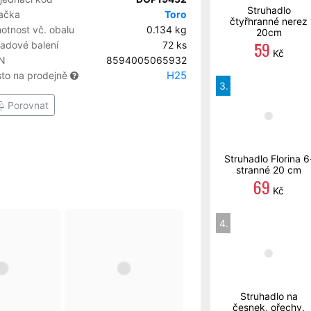
Struhadlo
ačka
Toro
čtyřhranné nerez
otnost vč. obalu
0.134 kg
20cm
59
ladové balení
72 ks
Kč
N
8594005065932
H25
sto na prodejně
3.
Porovnat
Struhadlo Florina 6
stranné 20 cm
69
Kč
4.
Struhadlo na
česnek, ořechy,