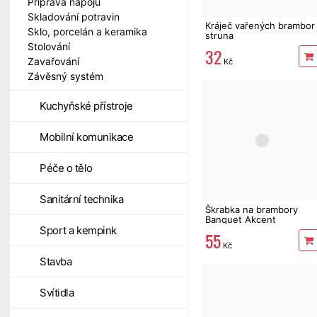
Příprava nápojů
Skladování potravin
Kráječ vařených brambor
Sklo, porcelán a keramika
struna
Stolování
32
Zavařování
Kč
Závěsný systém
Kuchyňské přístroje
Mobilní komunikace
Péče o tělo
Sanitární technika
Škrabka na brambory
Banquet Akcent
Sport a kempink
55
Kč
Stavba
Svítidla