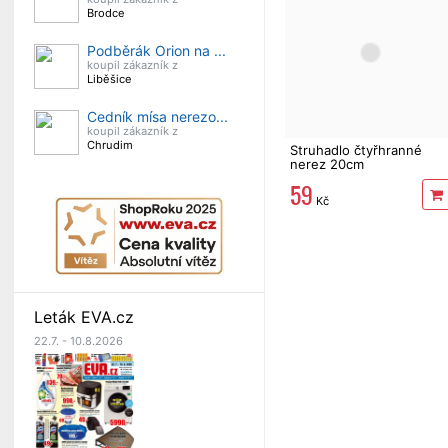
Brodce
Podběrák Orion na ...
koupil zákazník z
Liběšice
Cedník mísa nerezo...
koupil zákazník z
Chrudim
Struhadlo čtyřhranné
nerez 20cm
59
Kč
Leták EVA.cz
22.7. - 10.8.2026