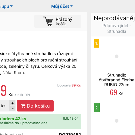
ákupu
Můj účet
Nejprodávaněj
Prázdný
košík
Příprava jídel -
Struhadla
1.
asické čtyřhranné struhadlo s různými
y strouhacích ploch pro ruční strouhání
oce, zeleniny či sýru. Celková výška 20
, šíčka 9 cm.
Struhadlo
čtyřhranné Florina
59
RUBIO 22cm
Doprava
39 Kč
69
Kč
Kč
s 21% DPH
+
Do košíku
ks
2.
-
kladem 43 ks
8.8. 19:04
esíláme do 1 pracovního dne
jednací kód
DOP19452