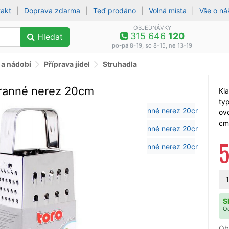
takt
|
Doprava zdarma
|
Teď prodáno
|
Volná místa
|
Vše o n
OBJEDNÁVKY
315 646
120
Hledat
po-pá 8-19, so 8-15, ne 13-19
 a nádobí
Příprava jídel
Struhadla
hranné nerez 20cm
Kl
typ
ov
cm
1
S
Od
Ob