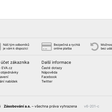
Náš tým odborníků
Bezpečná a rychlá
Možnost
je vám k dispozici
online platba
bez udá
 účet zákazníka
Další informace
 EVA.cz
Časté dotazy
 objednávky
Nápověda
avení
Facebook
lání nabídek
Twitter
26
Zásobování a.s.
– všechna práva vyhrazena
v6-201-c