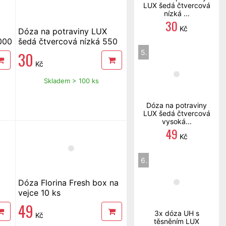
LUX šedá čtvercová
nízká ...
30
Kč
Dóza na potraviny LUX
000
šedá čtvercová nízká 550
ml
5.
30
Kč
Skladem > 100 ks
Dóza na potraviny
LUX šedá čtvercová
vysoká...
49
Kč
6.
Dóza Florina Fresh box na
vejce 10 ks
49
3x dóza UH s
Kč
těsněním LUX