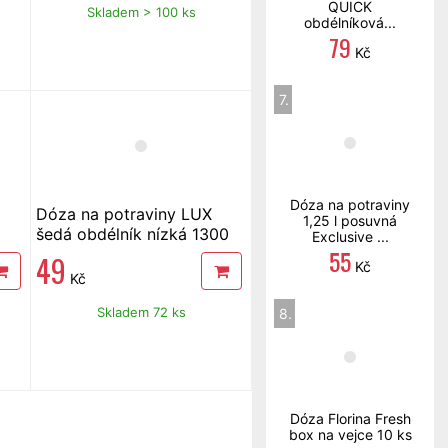
QUICK
Skladem > 100 ks
obdélníková...
79
Kč
7.
Dóza na potraviny
Dóza na potraviny LUX
1,25 l posuvná
šedá obdélník nízká 1300
Exclusive ...
55
ml
49
Kč
Kč
Skladem 72 ks
8.
Dóza Florina Fresh
box na vejce 10 ks