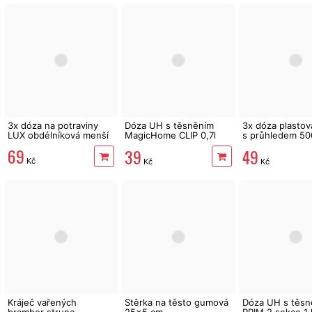
3x dóza na potraviny
Dóza UH s těsněním
3x dóza plastov
LUX obdélníková menší
MagicHome CLIP 0,7l
s průhledem 50
čtvercová
250ml + 100ml
69
39
49
Kč
Kč
Kč
Kráječ vařených
Stěrka na těsto gumová
Dóza UH s těsn
brambor struna
25x5 cm
PRIM 2 sekce 1 