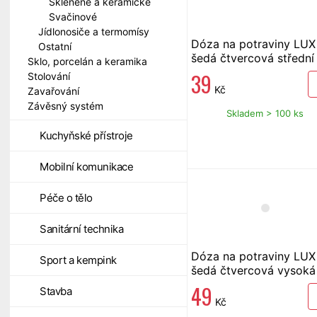
Skleněné a keramické
Svačinové
Jídlonosiče a termomísy
Dóza na potraviny LUX
Ostatní
šedá čtvercová střední
Sklo, porcelán a keramika
1250 ml
39
Stolování
Kč
Zavařování
Závěsný systém
Skladem > 100 ks
Kuchyňské přístroje
Mobilní komunikace
Péče o tělo
Sanitární technika
Dóza na potraviny LUX
Sport a kempink
šedá čtvercová vysoká
1750 ml
49
Stavba
Kč