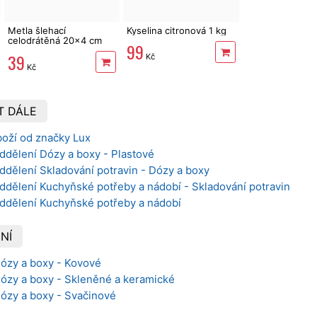
Metla šlehací
Kyselina citronová 1 kg
celodrátěná 20x4 cm
99
nerez
39
Kč
Kč
T DÁLE
boží od značky Lux
ddělení Dózy a boxy - Plastové
ddělení Skladování potravin - Dózy a boxy
ddělení Kuchyňské potřeby a nádobí - Skladování potravin
oddělení Kuchyňské potřeby a nádobí
NÍ
Dózy a boxy - Kovové
Dózy a boxy - Skleněné a keramické
Dózy a boxy - Svačinové