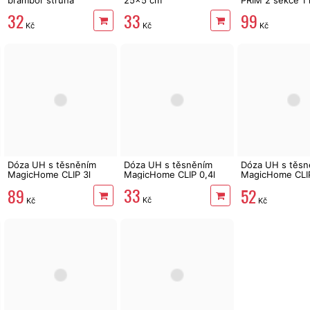
32
33
99
Kč
Kč
Kč
Dóza UH s těsněním
Dóza UH s těsněním
Dóza UH s těsn
MagicHome CLIP 3l
MagicHome CLIP 0,4l
MagicHome CLIP
čtvercová
čtvercová
33
89
52
Kč
Kč
Kč