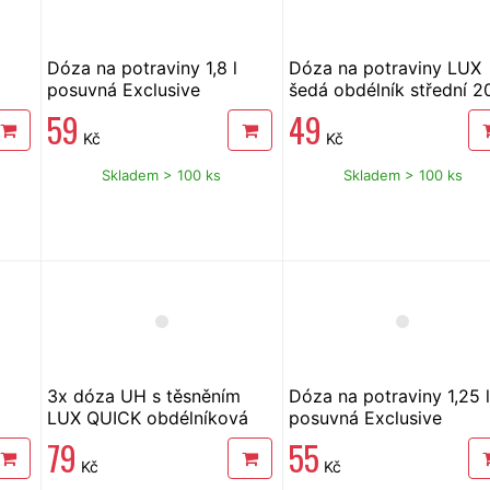
Dóza na potraviny 1,8 l
Dóza na potraviny LUX
posuvná Exclusive
šedá obdélník střední 2
dávkovací
ml
59
49
Kč
Kč
Skladem > 100 ks
Skladem > 100 ks
3x dóza UH s těsněním
Dóza na potraviny 1,25 l
LUX QUICK obdélníková
posuvná Exclusive
antracit 1,7l +1l + 0,5l
dávkovací
79
55
Kč
Kč