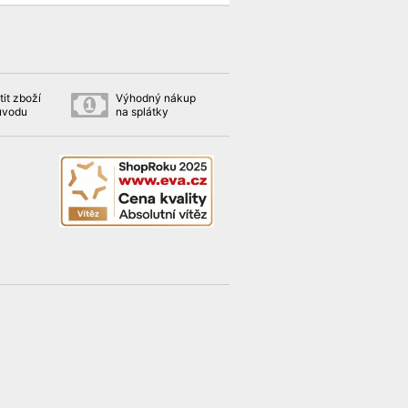
it zboží
Výhodný nákup
ůvodu
na splátky