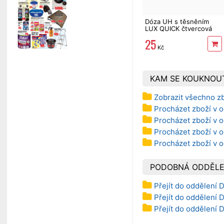
Dóza UH s těsněním
LUX QUICK čtvercová
400ml transparentní
25
Kč
KAM SE KOUKNOU
Zobrazit všechno z
Procházet zboží v o
Procházet zboží v o
Procházet zboží v o
Procházet zboží v 
PODOBNÁ ODDĚLE
Přejít do oddělení 
Přejít do oddělení 
Přejít do oddělení 