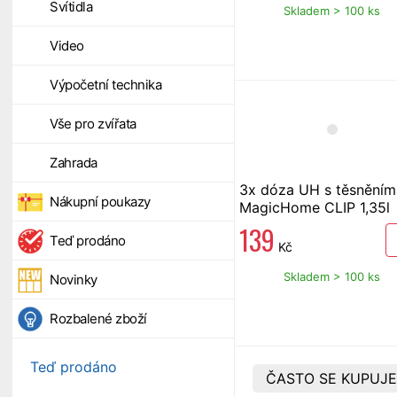
Svítidla
Skladem > 100 ks
Video
Výpočetní technika
Vše pro zvířata
Zahrada
3x dóza UH s těsněním
Nákupní poukazy
MagicHome CLIP 1,35l
obdélníková
139
Teď prodáno
Kč
Skladem > 100 ks
Novinky
Rozbalené zboží
Teď prodáno
ČASTO SE KUPUJE