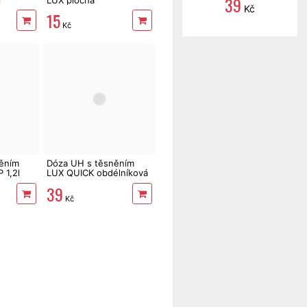
39
Kč
15
Kč
ěním
Dóza UH s těsněním
 1,2l
LUX QUICK obdélníková
1000ml transparentní
39
Kč