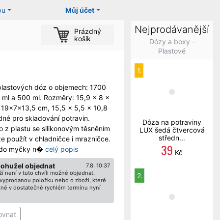
pu
Můj účet
Nejprodávanější
Prázdný
košík
Dózy a boxy -
Plastové
1.
plastových dóz o objemech: 1700
 ml a 500 ml. Rozměry: 15,9 x 8 x
 19x7x13,5 cm, 15,5 x 5,5 x 10,8
né pro skladování potravin.
Dóza na potraviny
 z plastu se silikonovým těsněním
LUX šedá čtvercová
středn...
ze použít v chladničce i mrazničce.
39
do myčky n�
celý popis
Kč
bohužel objednat
7.8. 10:37
í není v tuto chvíli možné objednat.
2.
ž vyprodanou položku nebo o zboží, které
né v dostatečně rychlém termínu nyní
ovnat