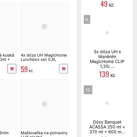
49
Kč
9.
3x dóza UH s
á kulatá
4x dóza UH MagicHome
těsněním
0ml +
Lunchbox set 0,6l,
MagicHome CLIP
čtvercová
59
1,35l ...
139
Kč
Kč
10.
Dózy Banquet
ACASSA 250 ml +
370 ml + 600 m...
ěním
Mašlovačka na potraviny
l
LUX plochá