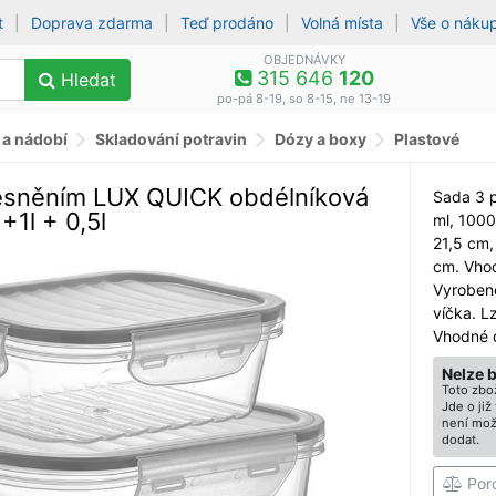
t
|
Doprava zdarma
|
Teď prodáno
|
Volná místa
|
Vše o náku
OBJEDNÁVKY
315 646
120
Hledat
po-pá 8-19, so 8-15, ne 13-19
 a nádobí
Skladování potravin
Dózy a boxy
Plastové
ěsněním LUX QUICK obdélníková
Sada 3 
 +1l + 0,5l
ml, 1000
21,5 cm,
cm. Vhod
Vyrobeno
víčka. L
Vhodné 
Nelze 
Toto zbož
Jde o ji
není mož
dodat.
Por