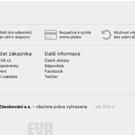
Náš tým odborníků
Bezpečná a rychlá
Možnost vrát
je vám k dispozici
online platba
bez udání d
čet zákazníka
Další informace
EVA.cz
Časté dotazy
bjednávky
Nápověda
vení
Facebook
ní nabídek
Twitter
Zásobování a.s.
– všechna práva vyhrazena
v6-203-c