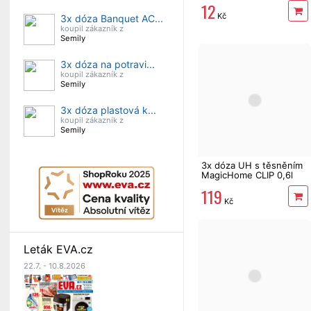
12
Kč
3x dóza Banquet AC...
koupil zákazník z
Semily
3x dóza na potravi...
koupil zákazník z
Semily
3x dóza plastová k...
koupil zákazník z
Semily
3x dóza UH s těsněním
MagicHome CLIP 0,6l
čtvercová
119
Kč
Leták EVA.cz
22.7. - 10.8.2026