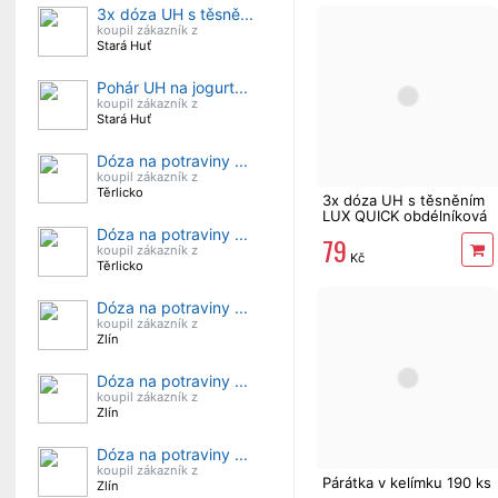
3x dóza UH s těsně...
koupil zákazník z
Stará Huť
Pohár UH na jogurt...
koupil zákazník z
Stará Huť
Dóza na potraviny ...
koupil zákazník z
Těrlicko
3x dóza UH s těsněním
LUX QUICK obdélníková
antracit 1,7l +1l + 0,5l
Dóza na potraviny ...
79
koupil zákazník z
Kč
Těrlicko
Dóza na potraviny ...
koupil zákazník z
Zlín
Dóza na potraviny ...
koupil zákazník z
Zlín
Dóza na potraviny ...
koupil zákazník z
Párátka v kelímku 190 ks
Zlín