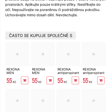
prostorách. Aplikujte pouze krátkými střiky. Nestříkejte do
očí. Nepoužívejte na poraněnou či podrážděnou pokožku.
Uchovávejte mimo dosah dětí. Nevdechujte.
ČASTO SE KUPUJE SPOLEČNĚ S
REXONA
REXONA
REXONA
REXONA
MEN
MEN
antiperspirant
antiperspirant
antiperspirant
antiperspirant
Sexy/Bright
Aloe vera 150
55
55
55
55
Cobalt Dry
Active
Bouquet 150
ml
Kč
Kč
Kč
Kč
150 ml
Protection
ml
Invisible 150
ml