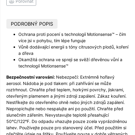
Porovnat
PODROBNÝ POPIS
Ochrana proti pocení s technologií Motionsense™ – čím
více jsi v pohybu, tím lépe funguje
Vůně dodávající energii s tóny citrusových plodů, koření
a dřeva
Okamžitá ochrana ve spreji se svěží dřevěnou vůní a
technologií Motionsense™
Bezpečnostní varování:
Nebezpečí: Extrémně hořlavý
aerosol. Nádoba je pod tlakem: při zahřívání se může
roztrhnout. Chraňte před teplem, horkými povrchy, jiskrami,
otevřeným plamenem a jinými zdroji zapálení. Zákaz kouření.
Nestříkejte do otevřeného ohně nebo jiných zdrojů zapálení.
Nepropichujte nebo nespalujte ani po použití. Chraňte před
slunečním zářením. Nevystavujte teplotě přesahující
50°C/122°F. Do odpadu vhazujte pouze zcela vyprázdněnou
lahev. Používejte pouze pro stanovený účel. Před použitím si
přečtěte údaje na štítku. Používejte pouze v dobře větraných