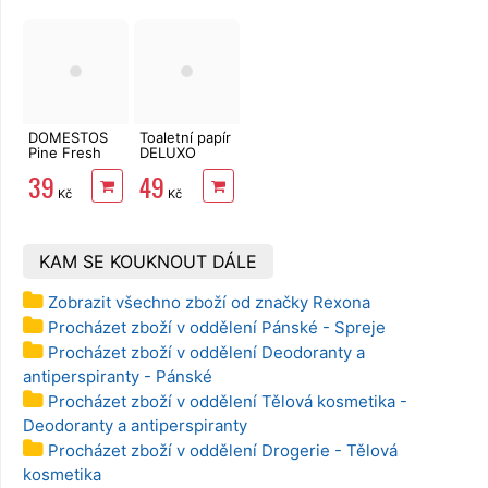
role, 34 m
DOMESTOS
Toaletní papír
Pine Fresh
DELUXO
750 ml
3vrstvý 8 rolí,
39
49
132 m
Kč
Kč
KAM SE KOUKNOUT DÁLE
Zobrazit všechno zboží od značky Rexona
Procházet zboží v oddělení Pánské - Spreje
Procházet zboží v oddělení Deodoranty a
antiperspiranty - Pánské
Procházet zboží v oddělení Tělová kosmetika -
Deodoranty a antiperspiranty
Procházet zboží v oddělení Drogerie - Tělová
kosmetika