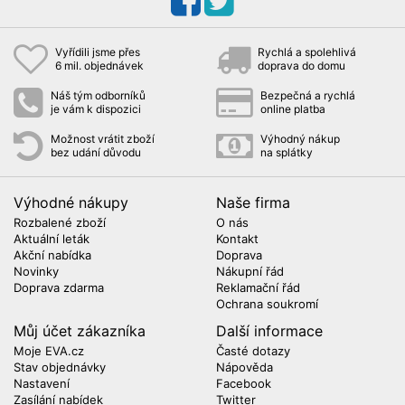
Vyřídili jsme přes
Rychlá a spolehlivá
6 mil. objednávek
doprava do domu
Náš tým odborníků
Bezpečná a rychlá
je vám k dispozici
online platba
Možnost vrátit zboží
Výhodný nákup
bez udání důvodu
na splátky
Výhodné nákupy
Naše firma
Rozbalené zboží
O nás
Aktuální leták
Kontakt
Akční nabídka
Doprava
Novinky
Nákupní řád
Doprava zdarma
Reklamační řád
Ochrana soukromí
Můj účet zákazníka
Další informace
Moje EVA.cz
Časté dotazy
Stav objednávky
Nápověda
Nastavení
Facebook
Zasílání nabídek
Twitter