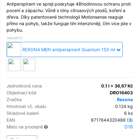
Antiperspirant ve spreji poskytuje 48hodinovou ochranu proti
pocení a zápachu. Vůně s tóny citrusových plodů, koření a
dřeva. Díky patentované technologii Motionsense reaguje
přímo na pohyb, takže funguje tím intenzivněji, čím více jste v
pohybu.
VARIANTY
REXONA MEN antiperspirant Quantum 150 ml
Jednotková cena
0.1 l = 36,67 Kč
Objednací kód
DRO16403
Značka
Rexona
Hmotnost vč. obalu
0.124 kg
Skladové balení
6 ks
EAN
8717644320488 (
3
)
D16
Místo na prodejně