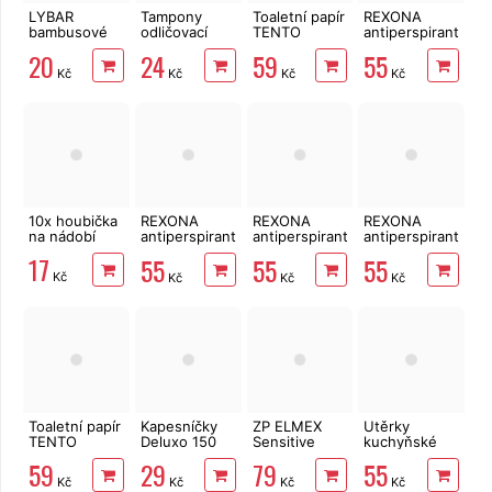
LYBAR
Tampony
Toaletní papír
REXONA
bambusové
odličovací
TENTO
antiperspirant
vatové
LINTEO 120
Forest
Active
20
24
59
55
tyčinky 200
ks
3vrstvý 8 rolí,
Protection+
Kč
Kč
Kč
Kč
ks
144 m
Fresh 150 ml
10x houbička
REXONA
REXONA
REXONA
na nádobí
antiperspirant
antiperspirant
antiperspirant
Invisible
Shower
Invisible Aqua
17
55
55
55
Black&White
Clean/Fresh
150 ml
Kč
Kč
Kč
Kč
150 ml
150 ml
Toaletní papír
Kapesníčky
ZP ELMEX
Utěrky
TENTO
Deluxo 150
Sensitive
kuchyňské
Ellegance
ks 3vrstvé v
Whitening 75
TENTO Extra
59
29
79
55
Pink 3vrstvý
krabičce,
ml
Strong
Kč
Kč
Kč
Kč
8 rolí, 144 m
šedé květy
3vrstvé, 2