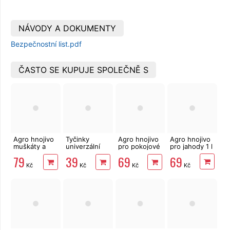
NÁVODY A DOKUMENTY
Bezpečnostní list.pdf
ČASTO SE KUPUJE SPOLEČNĚ S
Agro hnojivo
Tyčinky
Agro hnojivo
Agro hnojivo
muškáty a
univerzální
pro pokojové
pro jahody 1 l
jiné
50ks
rostliny 1 l
69
79
39
69
balkónové
Kč
Kč
Kč
Kč
květiny 1 l