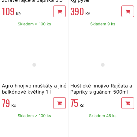
kg
109
390
Kč
Kč
Skladem > 100 ks
Skladem 9 ks
Agro hnojivo muškáty a jiné
Hoštické hnojivo Rajčata a
balkónové květiny 1 l
Papriky s guánem 500ml
79
75
Kč
Kč
Skladem > 100 ks
Skladem 46 ks