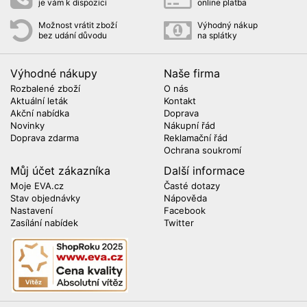
je vám k dispozici
online platba
Možnost vrátit zboží
Výhodný nákup
bez udání důvodu
na splátky
Výhodné nákupy
Naše firma
Rozbalené zboží
O nás
Aktuální leták
Kontakt
Akční nabídka
Doprava
Novinky
Nákupní řád
Doprava zdarma
Reklamační řád
Ochrana soukromí
Můj účet zákazníka
Další informace
Moje EVA.cz
Časté dotazy
Stav objednávky
Nápověda
Nastavení
Facebook
Zasílání nabídek
Twitter