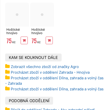
Hoštické
Hoštické
hnojivo
hnojivo
Okurky a
Borůvky s
75
75
Cukety s
guánem
Kč
Kč
guánem
500ml
500ml
KAM SE KOUKNOUT DÁLE
Zobrazit všechno zboží od značky Agro
Procházet zboží v oddělení Zahrada - Hnojiva
Procházet zboží v oddělení Dílna, zahrada a volný čas
- Zahrada
Procházet zboží v oddělení Dílna, zahrada a volný čas
PODOBNÁ ODDĚLENÍ
Přejít do oddělení Zahrada - Aku zahradní nářadí