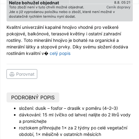
Nelze bohužel objednat
8.8. 05:21
Toto zboží není v tuto chvíli možné objednat.
Ceník dopravy
Jde o již vyprodanou položku nebo o zboží, které není možné v
dostatečně rychlém termínu nyní dodat.
Kvalitní univerzální kapalné hnojivo vhodné pro veškeré
pokojové, balkónové, terasové květiny i ostatní zahradní
rostliny. Toto minerální hnojivo je bohaté na organické a
minerální látky a stopové prvky. Díky svému složení dodáva
rostlinám kvalitní v�
celý popis
Porovnat
PODROBNÝ POPIS
složení: dusík – fosfor – draslík v poměru (4–2–3)
dávkování: 15 ml (víčko od lahve) nalijte do 2 litrů vody
a promíchejte
roztokem přihnojujte 1× za 2 týdny po celé vegetační
období, 1× měsíčně v ostatních měsících