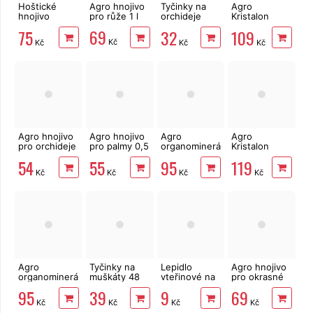
Hoštické
Agro hnojivo
Tyčinky na
Agro
hnojivo
pro růže 1 l
orchideje
Kristalon
Rajčata a
CLASIC 20ks
hnojivo plod
69
75
32
109
Papriky s
a květ 0,5 kg
Kč
Kč
Kč
Kč
guánem
500ml
Agro hnojivo
Agro hnojivo
Agro
Agro
pro orchideje
pro palmy 0,5
organominerální
Kristalon
0,5 l
l
hnojivo
GOLD 0,5 kg
54
55
95
119
rajčata a
Kč
Kč
Kč
Kč
papriky 1kg
Agro
Tyčinky na
Lepidlo
Agro hnojivo
organominerální
muškáty 48
vteřinové na
pro okrasné
hnojivo
ks
kov, plast,
dřeviny 1 l
95
39
9
69
borůvky a
gumu i dřevo
Kč
Kč
Kč
Kč
brusinky 1kg