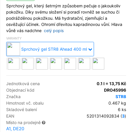
Sprchový gel, který šetrným způsobem pečuje o jakoukoliv
pokožku. Díky svému složení si poradí rovněž se suchou či
podrážděnou pokožkou. Má hydratační, zjemňující a
osvěžující účinek. Ohromí dřevitou kapradinovou vůní. Hlava
vůně vás nadchne
celý popis
VARIANTY
Sprchový gel STR8 Ahead 400 ml
Jednotková cena
0.1 l = 13,75 Kč
Objednací kód
DRO45996
Značka
STR8
Hmotnost vč. obalu
0.467 kg
Skladové balení
6 ks
EAN
5201314092834 (
3
)
Místo na prodejně
A1, DE20