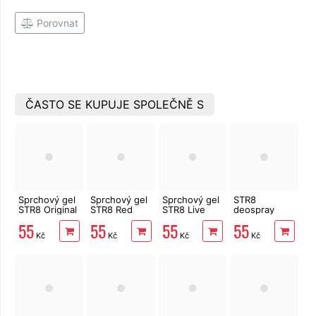
Porovnat
ČASTO SE KUPUJE SPOLEČNĚ S
Sprchový gel
Sprchový gel
Sprchový gel
STR8
STR8 Original
STR8 Red
STR8 Live
deospray
400 ml
Code 400 ml
True 400 ml
AHEAD 150
55
55
55
55
ml
Kč
Kč
Kč
Kč