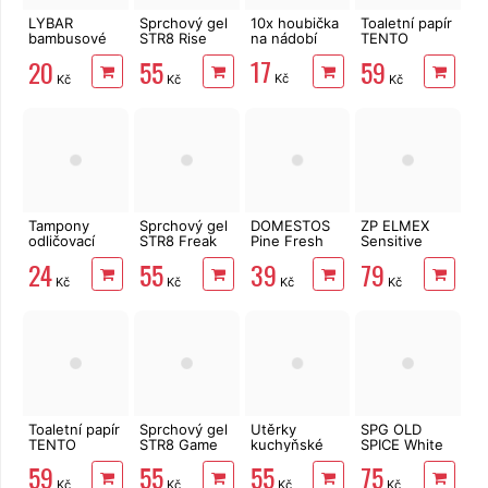
LYBAR
Sprchový gel
10x houbička
Toaletní papír
bambusové
STR8 Rise
na nádobí
TENTO
vatové
400 ml
Forest
17
20
55
59
tyčinky 200
3vrstvý 8 rolí,
Kč
Kč
Kč
Kč
ks
144 m
Tampony
Sprchový gel
DOMESTOS
ZP ELMEX
odličovací
STR8 Freak
Pine Fresh
Sensitive
LINTEO 120
400 ml
750 ml
Whitening 75
24
55
39
79
ks
ml
Kč
Kč
Kč
Kč
Toaletní papír
Sprchový gel
Utěrky
SPG OLD
TENTO
STR8 Game
kuchyňské
SPICE White
Ellegance
400 ml
TENTO Extra
Water 400 ml
59
55
55
75
Pink 3vrstvý
Strong
Kč
Kč
Kč
Kč