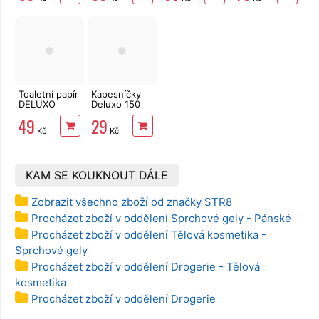
8 rolí, 144 m
3vrstvé, 2
role, 34 m
Toaletní papír
Kapesníčky
DELUXO
Deluxo 150
3vrstvý 8 rolí,
ks 3vrstvé v
49
29
132 m
krabičce,
Kč
Kč
šedé květy
KAM SE KOUKNOUT DÁLE
Zobrazit všechno zboží od značky STR8
Procházet zboží v oddělení Sprchové gely - Pánské
Procházet zboží v oddělení Tělová kosmetika -
Sprchové gely
Procházet zboží v oddělení Drogerie - Tělová
kosmetika
Procházet zboží v oddělení Drogerie