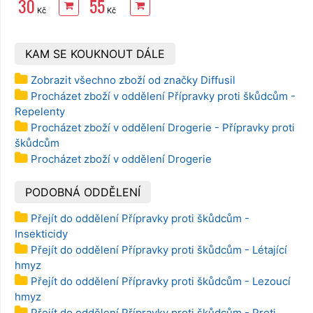
30
55
HERBAVERA
Strong
Kč
Kč
Bodanec 25
3vrstvé, 2
ml
role, 34 m
KAM SE KOUKNOUT DÁLE
Zobrazit všechno zboží od značky Diffusil
Procházet zboží v oddělení Přípravky proti škůdcům -
Repelenty
Procházet zboží v oddělení Drogerie - Přípravky proti
škůdcům
Procházet zboží v oddělení Drogerie
PODOBNÁ ODDĚLENÍ
Přejít do oddělení Přípravky proti škůdcům -
Insekticidy
Přejít do oddělení Přípravky proti škůdcům - Létající
hmyz
Přejít do oddělení Přípravky proti škůdcům - Lezoucí
hmyz
Přejít do oddělení Přípravky proti škůdcům - Proti