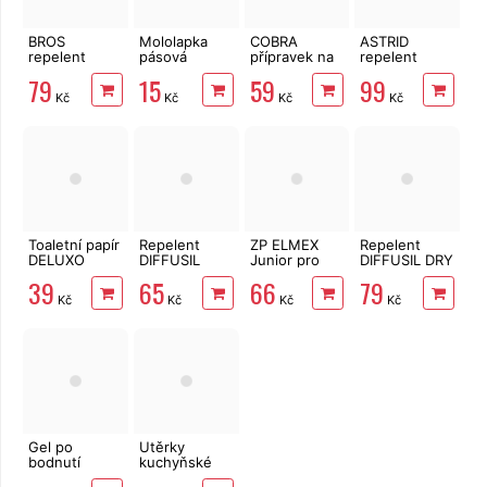
BROS
Mololapka
COBRA
ASTRID
repelent
pásová
přípravek na
repelent
spray proti
FeroBand na
hmyz
sprej pro děti
79
15
59
99
klíšťatům na
potravinové
Univerzální
150 ml
Kč
Kč
Kč
Kč
oděvy 90ml
moly
400 ml
Toaletní papír
Repelent
ZP ELMEX
Repelent
DELUXO
DIFFUSIL
Junior pro
DIFFUSIL DRY
2vrstvý 8 rolí,
Basic 100 ml
děti 6-12 let
100 ml
39
65
66
79
158 m
75 ml
Kč
Kč
Kč
Kč
Gel po
Utěrky
bodnutí
kuchyňské
hmyzem
TENTO Extra