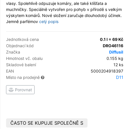
vlasy. Spolehlivě odpuzuje komáry, ale také klíšťata a
muchničky. Speciálně vytvořen pro pohyb v přírodě s velkým
výskytem komárů. Nové složení zaručuje dlouhodobý účinek.
Jemně parfémov
celý popis
Jednotková cena
0.1 l = 69 Kč
Objednací kód
DRO46116
Značka
Diffusil
Hmotnost vč. obalu
0.155 kg
Skladové balení
12 ks
EAN
5000204918397
D11
Místo na prodejně
Porovnat
ČASTO SE KUPUJE SPOLEČNĚ S