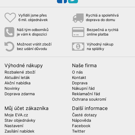
Vyřídili jsme přes
Rychlá a spolehlivá
6 mil. objednávek
doprava do domu
Náš tým odborníků
Bezpečná a rychlá
je vám k dispozici
online platba
Možnost vrátit zboží
Výhodný nákup
bez udání důvodu
na splátky
Výhodné nákupy
Naše firma
Rozbalené zboží
O nás
Aktuální leták
Kontakt
Akční nabídka
Doprava
Novinky
Nákupní řád
Doprava zdarma
Reklamační řád
Ochrana soukromí
Můj účet zákazníka
Další informace
Moje EVA.cz
Časté dotazy
Stav objednávky
Nápověda
Nastavení
Facebook
Zasílání nabídek
Twitter