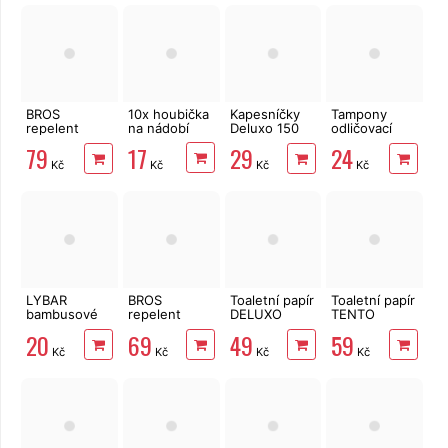
BROS
10x houbička
Kapesníčky
Tampony
repelent
na nádobí
Deluxo 150
odličovací
spray proti
ks 3vrstvé v
LINTEO 120
17
79
29
24
komárům a
krabičce,
ks
Kč
Kč
Kč
Kč
klíšťatům
šedé květy
MAX 90ml
LYBAR
BROS
Toaletní papír
Toaletní papír
bambusové
repelent
DELUXO
TENTO
vatové
spray proti
3vrstvý 8 rolí,
Forest
20
69
49
59
tyčinky 200
komárům a
132 m
3vrstvý 8 rolí,
Kč
Kč
Kč
Kč
ks
klíšťatům
144 m
90ml