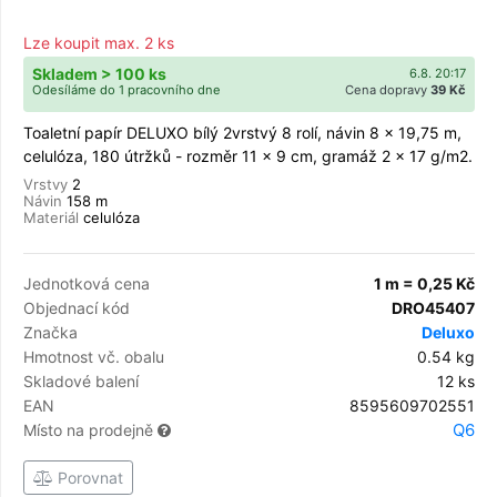
Lze koupit max. 2 ks
Skladem > 100 ks
6.8. 20:17
Odesíláme do 1 pracovního dne
Cena dopravy
39 Kč
Toaletní papír DELUXO bílý 2vrstvý 8 rolí, návin 8 x 19,75 m,
celulóza, 180 útržků - rozměr 11 x 9 cm, gramáž 2 x 17 g/m2.
Vrstvy
2
Návin
158 m
Materiál
celulóza
Jednotková cena
1 m = 0,25 Kč
Objednací kód
DRO45407
Značka
Deluxo
Hmotnost vč. obalu
0.54 kg
Skladové balení
12 ks
EAN
8595609702551
Q6
Místo na prodejně
Porovnat