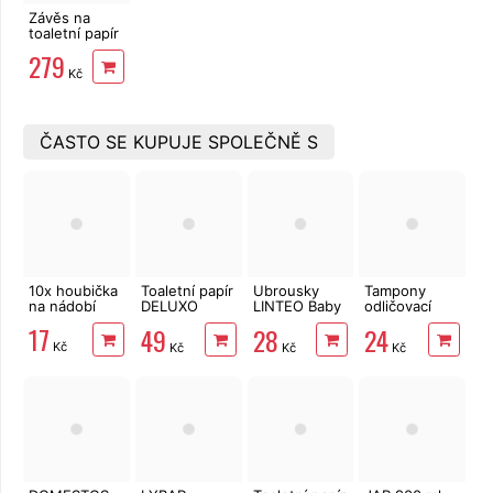
Závěs na
toaletní papír
Freshhh
279
Kč
ČASTO SE KUPUJE SPOLEČNĚ S
10x houbička
Toaletní papír
Ubrousky
Tampony
na nádobí
DELUXO
LINTEO Baby
odličovací
3vrstvý 8 rolí,
Měsíček
LINTEO 120
17
49
28
24
132 m
lékařský 72
ks
Kč
Kč
Kč
Kč
ks