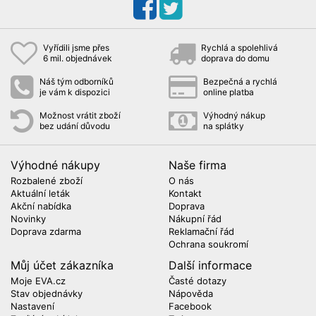
Vyřídili jsme přes
Rychlá a spolehlivá
6 mil. objednávek
doprava do domu
Náš tým odborníků
Bezpečná a rychlá
je vám k dispozici
online platba
Možnost vrátit zboží
Výhodný nákup
bez udání důvodu
na splátky
Výhodné nákupy
Naše firma
Rozbalené zboží
O nás
Aktuální leták
Kontakt
Akční nabídka
Doprava
Novinky
Nákupní řád
Doprava zdarma
Reklamační řád
Ochrana soukromí
Můj účet zákazníka
Další informace
Moje EVA.cz
Časté dotazy
Stav objednávky
Nápověda
Nastavení
Facebook