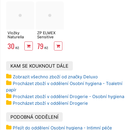
Vložky
ZP ELMEX
Naturella
Sensitive
Classic
Whitening 75
30
79
Normal s
ml
Kč
Kč
křidélky 10 ks
KAM SE KOUKNOUT DÁLE
Zobrazit všechno zboží od značky Deluxo
Procházet zboží v oddělení Osobní hygiena - Toaletní
papír
Procházet zboží v oddělení Drogerie - Osobní hygiena
Procházet zboží v oddělení Drogerie
PODOBNÁ ODDĚLENÍ
Přejít do oddělení Osobní hygiena - Intimní péče