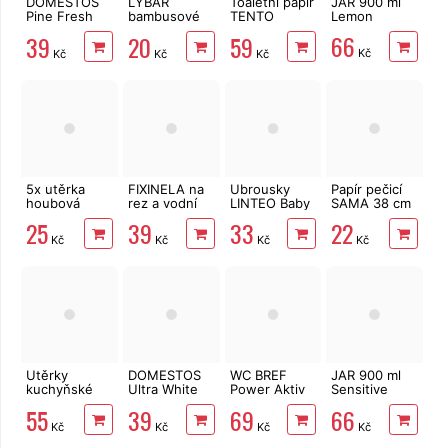
DOMESTOS
LYBAR
Toaletní papír
JAR 900 ml
Pine Fresh
bambusové
TENTO
Lemon
750 ml
vatové
Forest
66
39
20
59
tyčinky 200
3vrstvý 8 rolí,
Kč
Kč
Kč
Kč
ks
144 m
5x utěrka
FIXINELA na
Ubrousky
Papír pečicí
houbová
rez a vodní
LINTEO Baby
SAMA 38 cm
16x18 cm
kámen 500
Aloe Vera 80
x 8 m v boxu
25
39
33
22
ml
ks
Kč
Kč
Kč
Kč
Utěrky
DOMESTOS
WC BREF
JAR 900 ml
kuchyňské
Ultra White
Power Aktiv
Sensitive
TENTO Extra
750 ml
3 x 50 g
Aloe
55
39
69
66
Strong
Lavender
Vera&Pink
Kč
Kč
Kč
Kč
3vrstvé, 2
Jasmine
role, 34 m
Scent