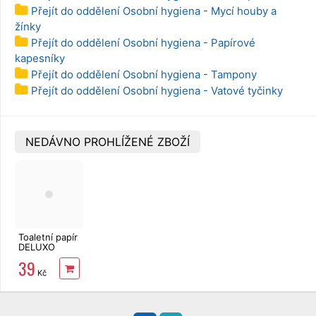
Přejít do oddělení Osobní hygiena - Mycí houby a
žínky
Přejít do oddělení Osobní hygiena - Papírové
kapesníky
Přejít do oddělení Osobní hygiena - Tampony
Přejít do oddělení Osobní hygiena - Vatové tyčinky
NEDÁVNO PROHLÍŽENÉ ZBOŽÍ
Toaletní papír
DELUXO
2vrstvý 8 rolí,
39
158 m
Kč