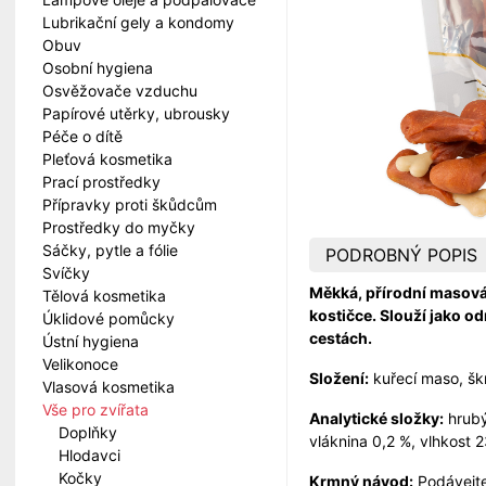
Lubrikační gely a kondomy
Obuv
Osobní hygiena
Osvěžovače vzduchu
Papírové utěrky, ubrousky
Péče o dítě
Pleťová kosmetika
Prací prostředky
Přípravky proti škůdcům
Prostředky do myčky
Sáčky, pytle a fólie
PODROBNÝ POPIS
Svíčky
Měkká, přírodní masová
Tělová kosmetika
kostičce. Slouží jako o
Úklidové pomůcky
cestách.
Ústní hygiena
Velikonoce
Složení:
kuřecí maso, škr
Vlasová kosmetika
Vše pro zvířata
Analytické složky:
hrubý
Doplňky
vláknina 0,2 %, vlhkost 2
Hlodavci
Kočky
Krmný návod:
Podávejte