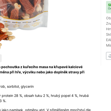
S
Od
Ob
Zn
Hm
Sk
EA
Mí
 pochoutka z kuřecího masa na křupavé kalciové
dměna při hře, výcviku nebo jako doplněk stravy při
ob, sorbitol, glycerin
 protein 28 %, obsah tuku 2 %, hrubý popel 4 %, hrubá
3 %.
 jako pamlsek, odměnu atd. V přiměřeném množství dle