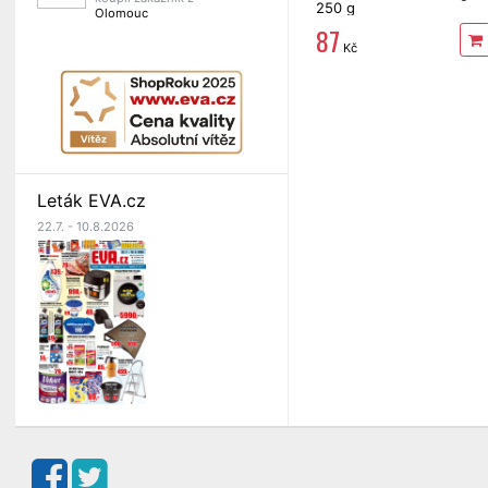
250 g
Olomouc
87
Kč
Leták EVA.cz
22.7. - 10.8.2026