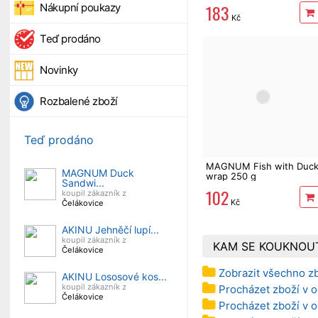
183
Nákupní poukazy
Kč
Teď prodáno
Novinky
Rozbalené zboží
Teď prodáno
MAGNUM Fish with Duc
MAGNUM Duck
wrap 250 g
Sandwi...
102
koupil zákazník z
Kč
Čelákovice
AKINU Jehněčí lupí...
koupil zákazník z
KAM SE KOUKNOU
Čelákovice
Zobrazit všechno z
AKINU Lososové kos...
koupil zákazník z
Procházet zboží v o
Čelákovice
Procházet zboží v o