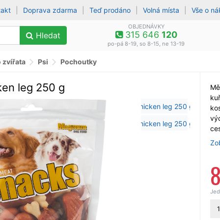
takt
|
Doprava zdarma
|
Teď prodáno
|
Volná místa
|
Vše o n
OBJEDNÁVKY
315 646
120
Hledat
po-pá 8-19, so 8-15, ne 13-19
 zvířata
Psi
Pochoutky
n leg 250 g
Mě
ku
kos
vý
ce
Zo
8
Jed
1