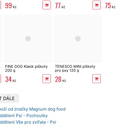
99
77
75
Kč
Kč
Kč
k
FINE DOG Klasik piškoty
TENESCO MINI piškoty
200 g
pro psy 120 g
34
28
Kč
Kč
T DÁLE
boží od značky Magnum dog food
ddělení Psi - Pochoutky
ddělení Vše pro zvířata - Psi