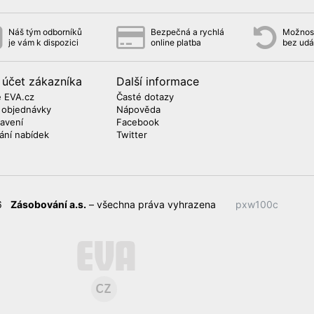
Náš tým odborníků
Bezpečná a rychlá
Možnost
je vám k dispozici
online platba
bez udá
 účet zákazníka
Další informace
 EVA.cz
Časté dotazy
 objednávky
Nápověda
avení
Facebook
lání nabídek
Twitter
26
Zásobování a.s.
– všechna práva vyhrazena
pxw100c