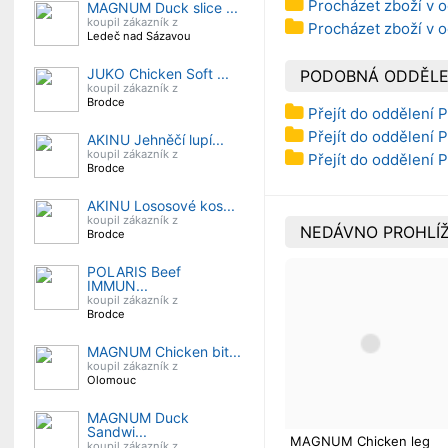
Procházet zboží v o
MAGNUM Duck slice ...
koupil zákazník z
Procházet zboží v 
Ledeč nad Sázavou
JUKO Chicken Soft ...
PODOBNÁ ODDĚLE
koupil zákazník z
Brodce
Přejít do oddělení P
Přejít do oddělení 
AKINU Jehněčí lupí...
koupil zákazník z
Přejít do oddělení P
Brodce
AKINU Lososové kos...
koupil zákazník z
NEDÁVNO PROHLÍŽ
Brodce
POLARIS Beef
IMMUN...
koupil zákazník z
Brodce
MAGNUM Chicken bit...
koupil zákazník z
Olomouc
MAGNUM Duck
Sandwi...
MAGNUM Chicken leg
koupil zákazník z