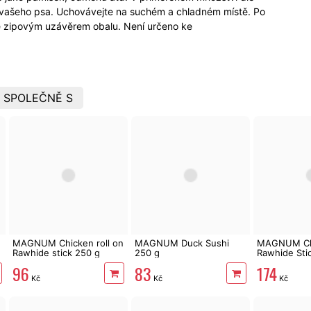
ti vašeho psa. Uchovávejte na suchém a chladném místě. Po
te zipovým uzávěrem obalu. Není určeno ke
 SPOLEČNĚ S
MAGNUM Chicken roll on
MAGNUM Duck Sushi
MAGNUM Ch
Rawhide stick 250 g
250 g
Rawhide Sti
96
83
174
Kč
Kč
Kč