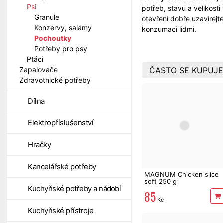
Psi
potřeb, stavu a velikos
Granule
otevření dobře uzavírej
Konzervy, salámy
konzumaci lidmi.
Pochoutky
Potřeby pro psy
Ptáci
ČASTO SE KUPUJE
Zapalovače
Zdravotnické potřeby
Dílna
Elektropříslušenství
Hračky
Kancelářské potřeby
MAGNUM Chicken slice
soft 250 g
Kuchyňské potřeby a nádobí
85
Kč
Kuchyňské přístroje