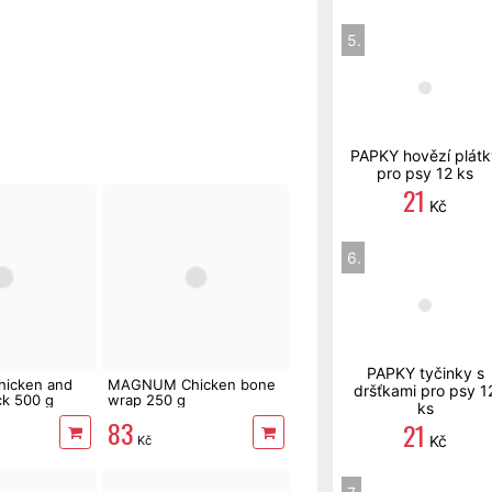
5.
PAPKY hovězí plátk
pro psy 12 ks
21
Kč
6.
PAPKY tyčinky s
icken and
MAGNUM Chicken bone
dršťkami pro psy 1
ck 500 g
wrap 250 g
ks
83
21
Kč
Kč