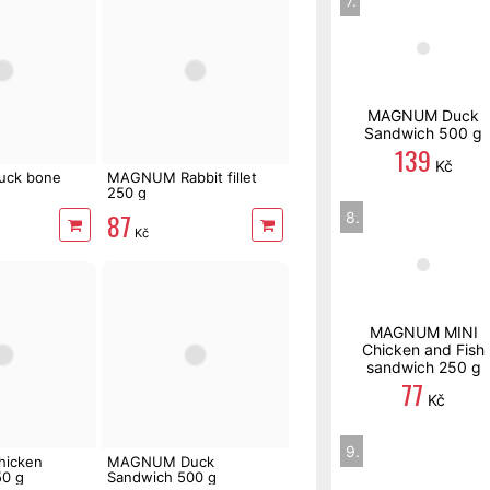
7.
MAGNUM Duck
Sandwich 500 g
139
Kč
ck bone
MAGNUM Rabbit fillet
250 g
87
8.
Kč
MAGNUM MINI
Chicken and Fish
sandwich 250 g
77
Kč
9.
icken
MAGNUM Duck
50 g
Sandwich 500 g