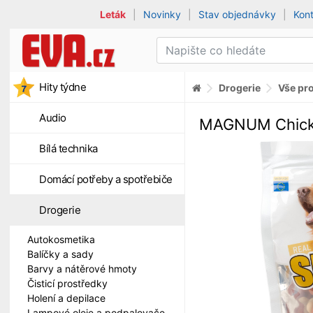
Leták
|
Novinky
|
Stav objednávky
|
Kon
Hity týdne
Drogerie
Vše pro
Audio
MAGNUM Chicke
Bílá technika
Domácí potřeby a spotřebiče
Drogerie
Autokosmetika
Balíčky a sady
Barvy a nátěrové hmoty
Čisticí prostředky
Holení a depilace
Lampové oleje a podpalovače