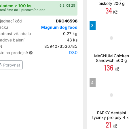
piškoty 200 g
kladem > 100 ks
6.8. 08:25
34
esíláme do 1 pracovního dne
Kč
jednací kód
DRO46598
3.
ačka
Magnum dog food
otnost vč. obalu
0.27 kg
ladové balení
48 ks
N
8594073536785
D30
sto na prodejně
MAGNUM Chicken
Sandwich 500 g
136
Porovnat
Kč
4.
PAPKY dentální
tyčinky pro psy 4 k
21
Kč