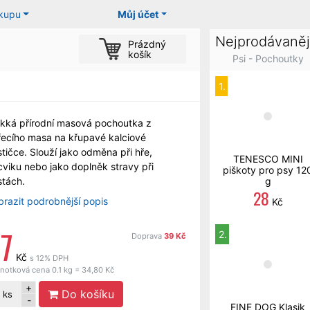
ákupu
Můj účet
Nejprodávaněj
Prázdný
košík
Psi - Pochoutky
1.
kká přírodní masová pochoutka z
řecího masa na křupavé kalciové
tičce. Slouží jako odměna při hře,
TENESCO MINI
cviku nebo jako doplněk stravy při
piškoty pro psy 12
stách.
g
28
brazit podrobnější popis
Kč
7
2.
Doprava
39 Kč
Kč
s 12% DPH
notková cena 0.1 kg = 34,80 Kč
+
Do košíku
ks
-
FINE DOG Klasik