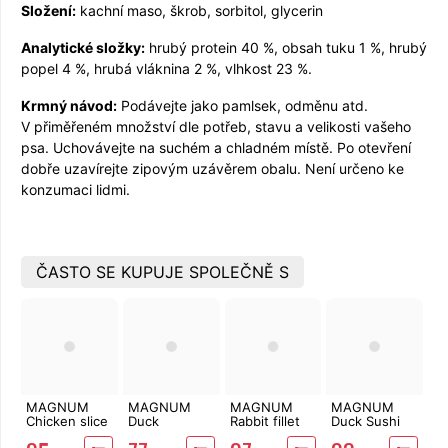
Složení:
kachní maso, škrob, sorbitol, glycerin
Analytické složky:
hrubý protein 40 %, obsah tuku 1 %, hrubý
popel 4 %, hrubá vláknina 2 %, vlhkost 23 %.
Krmný návod:
Podávejte jako pamlsek, odměnu atd.
V přiměřeném množství dle potřeb, stavu a velikosti vašeho
psa. Uchovávejte na suchém a chladném místě. Po otevření
dobře uzavírejte zipovým uzávěrem obalu. Není určeno ke
konzumaci lidmi.
ČASTO SE KUPUJE SPOLEČNĚ S
MAGNUM
MAGNUM
MAGNUM
MAGNUM
Chicken slice
Duck
Rabbit fillet
Duck Sushi
soft 250 g
sandwich
250 g
250 g