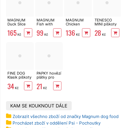
MAGNUM
MAGNUM
MAGNUM
TENESCO
Duck Slice
Fish with
Chicken
MINI piškoty
soft 500 g
Chicken wrap
Sandwich
pro psy 120 g
165
99
136
28
250 g
500 g
Kč
Kč
Kč
Kč
FINE DOG
PAPKY hovězí
Klasik piškoty
plátky pro
200 g
psy 12 ks
34
21
Kč
Kč
KAM SE KOUKNOUT DÁLE
Zobrazit všechno zboží od značky Magnum dog food
Procházet zboží v oddělení Psi - Pochoutky