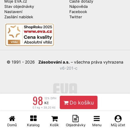
Moje EVA.cz
Časté dotazy
Stav objednávky
Nápověda
Nastavení
Facebook
Zasílání nabídek
Twitter
© 1991 - 2026
Zásobování a.s.
– všechna práva vyhrazena
v6-201-c
98
12% DPH
Do košíku
Kč
0.1 kg = 39,20 Kč
Domů
Katalog
Košík
Objednávky
Menu
Můj účet