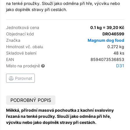
na tenké proužky. Slouží jako odměna při hře, výcviku nebo
jako doplněk stravy při cestách.
Jednotková cena
0.1 kg = 39,20 Kč
Objednací kód
DRO46599
Značka
Magnum dog food
Hmotnost vč. obalu
0.272 kg
Skladové balení
48 ks
EAN
8594073536853
D31
Místo na prodejně
Porovnat
PODROBNÝ POPIS
Měkká, přírodní masová pochoutka z kachní svaloviny
řezaná na tenké proužky. Slouží jako odměna při hře,
výcviku nebo jako doplněk stravy při cestách.