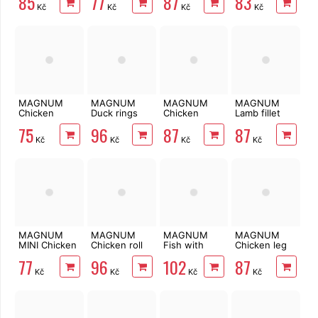
85
77
87
83
250 g
Kč
Kč
Kč
Kč
MAGNUM
MAGNUM
MAGNUM
MAGNUM
Chicken
Duck rings
Chicken
Lamb fillet
Sandwich
soft 250 g
chips soft
250 g
75
96
87
87
250 g
250 g
Kč
Kč
Kč
Kč
MAGNUM
MAGNUM
MAGNUM
MAGNUM
MINI Chicken
Chicken roll
Fish with
Chicken leg
and Fish
on Rawhide
Duck wrap
250 g
77
96
102
87
sandwich
stick 250 g
250 g
Kč
Kč
Kč
Kč
250 g