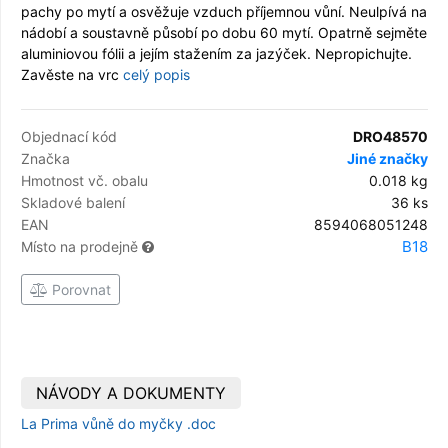
pachy po mytí a osvěžuje vzduch příjemnou vůní. Neulpívá na
nádobí a soustavně působí po dobu 60 mytí. Opatrně sejměte
aluminiovou fólii a jejím stažením za jazýček. Nepropichujte.
Zavěste na vrc
celý popis
Objednací kód
DRO48570
Značka
Jiné značky
Hmotnost vč. obalu
0.018 kg
Skladové balení
36 ks
EAN
8594068051248
B18
Místo na prodejně
Porovnat
NÁVODY A DOKUMENTY
La Prima vůně do myčky .doc