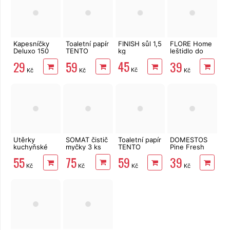
Kapesníčky
Toaletní papír
FINISH sůl 1,5
FLORE Home
Deluxo 150
TENTO
kg
leštidlo do
ks 3vrstvé v
Forest
myčky 1000
45
29
59
39
krabičce,
3vrstvý 8 rolí,
ml
Kč
Kč
Kč
Kč
šedé květy
144 m
Utěrky
SOMAT čistič
Toaletní papír
DOMESTOS
kuchyňské
myčky 3 ks
TENTO
Pine Fresh
TENTO Extra
Ellegance
750 ml
75
55
59
39
Strong
Pink 3vrstvý
Kč
Kč
Kč
Kč
3vrstvé, 2
8 rolí, 144 m
role, 34 m