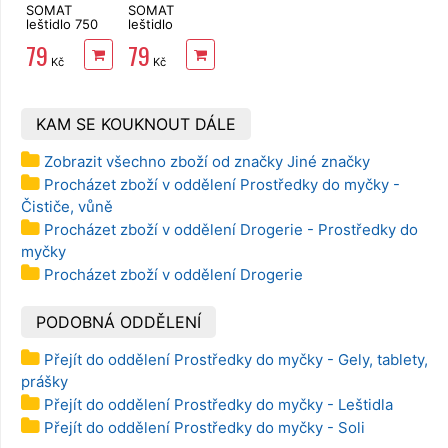
SOMAT
SOMAT
leštidlo 750
leštidlo
ml
Lemon 750
79
79
ml
Kč
Kč
KAM SE KOUKNOUT DÁLE
Zobrazit všechno zboží od značky Jiné značky
Procházet zboží v oddělení Prostředky do myčky -
Čističe, vůně
Procházet zboží v oddělení Drogerie - Prostředky do
myčky
Procházet zboží v oddělení Drogerie
PODOBNÁ ODDĚLENÍ
Přejít do oddělení Prostředky do myčky - Gely, tablety,
prášky
Přejít do oddělení Prostředky do myčky - Leštidla
Přejít do oddělení Prostředky do myčky - Soli