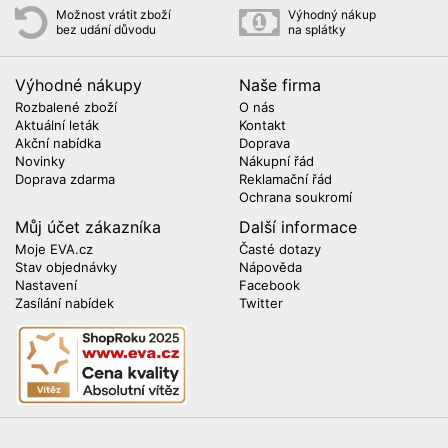
Možnost vrátit zboží
Výhodný nákup
bez udání důvodu
na splátky
Výhodné nákupy
Naše firma
Rozbalené zboží
O nás
Aktuální leták
Kontakt
Akční nabídka
Doprava
Novinky
Nákupní řád
Doprava zdarma
Reklamační řád
Ochrana soukromí
Můj účet zákazníka
Další informace
Moje EVA.cz
Časté dotazy
Stav objednávky
Nápověda
Nastavení
Facebook
Zasílání nabídek
Twitter