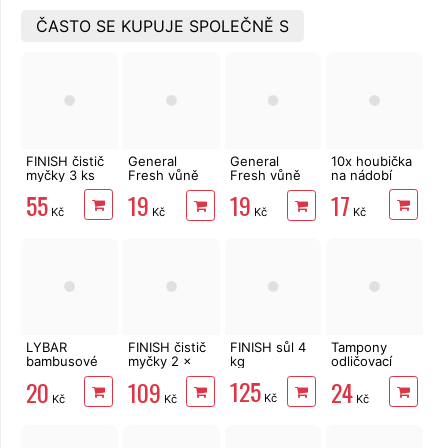
ČASTO SE KUPUJE SPOLEČNĚ S
FINISH čistič
General
General
10x houbička
myčky 3 ks
Fresh vůně
Fresh vůně
na nádobí
do myčky
do myčky
55
17
19
19
Lemon
Green Apple
Kč
Kč
Kč
Kč
LYBAR
FINISH čistič
FINISH sůl 4
Tampony
bambusové
myčky 2 x
kg
odličovací
vatové
250 ml
LINTEO 120
125
20
109
24
tyčinky 200
Lemon
ks
Kč
Kč
Kč
Kč
ks