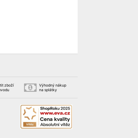
it zboží
Výhodný nákup
ůvodu
na splátky