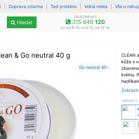
t
|
Doprava zdarma
|
Teď prodáno
|
Volná místa
|
Vše o náku
OBJEDNÁVKY
315 646
120
Hledat
po-pá 8-19, so 8-15, ne 13-19
ean & Go neutral 40 g
CLEAN a
kůže s v
zbavenou
krému. P
hadříke
Zobrazit
VARIANTY