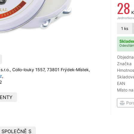
28
K
Jednotková
1
ks
Sklade
Odesílám
Objedna
Značka
.r.o., Collo-louky 1557, 73801 Frýdek-Místek,
Hmotnost
z
,
Skladové
2
EAN
Místo na
ENTY
Por
 SPOLEČNĚ S