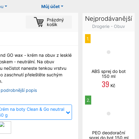
pu
Můj účet
Nejprodávanější
Prázdný
košík
Drogerie - Obuv
1.
nd GO wax - krém na obuv z lesklé
oskem - neutrální. Na obuv
 nečistot naneste tenkou vrstvu
ABS sprej do bot
o zaschnutí přeleštěte suchým
150 ml
39
m.
Kč
 podrobnější popis
2.
Krém na boty Clean & Go neutral
40 g
PEO deodorační
sprej do bot 150 ml