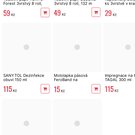
Forest 3vrstvý 8 rolí,
3vrstvý 8 rolí, 132 m
ks 3vrstvé v kra
144 m
šedé květy
49
59
29
Kč
Kč
Kč
SANYTOL Dezinfekce
Mololapka pásová
Impregnace na t
obuvi 150 ml
FeroBand na
TAGAL 300 ml
potravinové moly
115
115
15
Kč
Kč
Kč