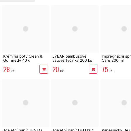
Krém na boty Clean &
LYBAR bambusové
Impregnační spr
Go hnědý 40 g
vatové tyčinky 200 ks
Care 200 ml
28
20
75
Kč
Kč
Kč
Toaletní papír TENTO
Toaletní papír DELUXO
Kapesníčky Del