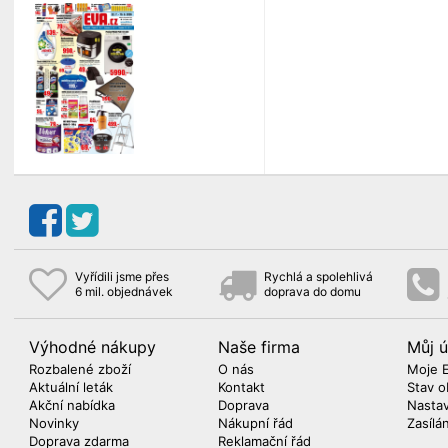
Vyřídili jsme přes
Rychlá a spolehlivá
6 mil. objednávek
doprava do domu
Výhodné nákupy
Naše firma
Můj ú
Rozbalené zboží
O nás
Moje 
Aktuální leták
Kontakt
Stav o
Akční nabídka
Doprava
Nasta
Novinky
Nákupní řád
Zasílá
Doprava zdarma
Reklamační řád