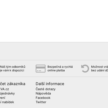
Náš tým odborníků
Bezpečná a rychlá
Možnost vrát
je vám k dispozici
online platba
bez udání d
čet zákazníka
Další informace
EVA.cz
Časté dotazy
bjednávky
Nápověda
vení
Facebook
ní nabídek
Twitter