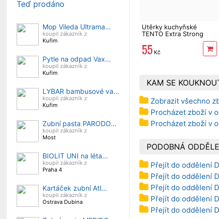
Teď prodáno
Mop Vileda Ultrama...
Utěrky kuchyňské
TENTO Extra Strong
koupil zákazník z
3vrstvé, 2 role, 34 m
Kuřim
55
Kč
Pytle na odpad Vax...
koupil zákazník z
Kuřim
KAM SE KOUKNOU
LYBAR bambusové va...
koupil zákazník z
Zobrazit všechno z
Kuřim
Procházet zboží v 
Procházet zboží v 
Zubní pasta PARODO...
koupil zákazník z
Most
PODOBNÁ ODDĚLE
BIOLIT UNI na léta...
koupil zákazník z
Přejít do oddělení 
Praha 4
Přejít do oddělení 
Přejít do oddělení 
Kartáček zubní Atl...
koupil zákazník z
Přejít do oddělení 
Ostrava Dubina
Přejít do oddělení 