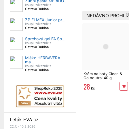
Zubní pasta MERIDO...
koupil zákazník z
Ostrava Dubina
NEDÁVNO PROHLÍŽ
ZP ELMEX Junior pr...
koupil zákazník z
Ostrava Dubina
Sprchový gel FA So...
koupil zákazník z
Ostrava Dubina
Mléko HERBAVERA
ma...
koupil zákazník z
Ostrava Dubina
Krém na boty Clean &
Go neutral 40 g
28
Kč
Leták EVA.cz
22.7. - 10.8.2026