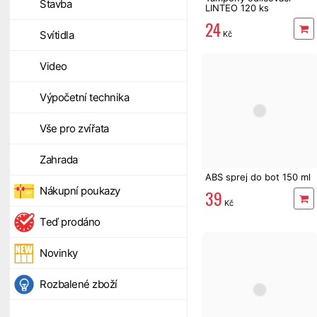
Stavba
LINTEO 120 ks
24
Svítidla
Kč
Video
Výpočetní technika
Vše pro zvířata
Zahrada
ABS sprej do bot 150 ml
Nákupní poukazy
39
Kč
Teď prodáno
Novinky
Rozbalené zboží