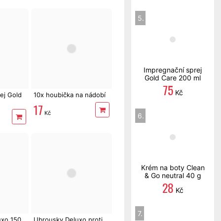
5.
Impregnační sprej
Gold Care 200 ml
75
Kč
ej Gold
10x houbička na nádobí
17
Kč
6.
Krém na boty Clean
& Go neutral 40 g
28
Kč
7.
uxo 150
Ubrousky Deluxo proti