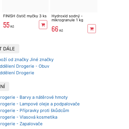
FINISH čistič myčky 3 ks
Hydroxid sodný -
mikrogranule 1 kg
55
66
Kč
Kč
T DÁLE
boží od značky Jiné značky
oddělení Drogerie - Obuv
oddělení Drogerie
NÍ
Drogerie - Barvy a nátěrové hmoty
Drogerie - Lampové oleje a podpalovače
Drogerie - Přípravky proti škůdcům
Drogerie - Vlasová kosmetika
Drogerie - Zapalovače