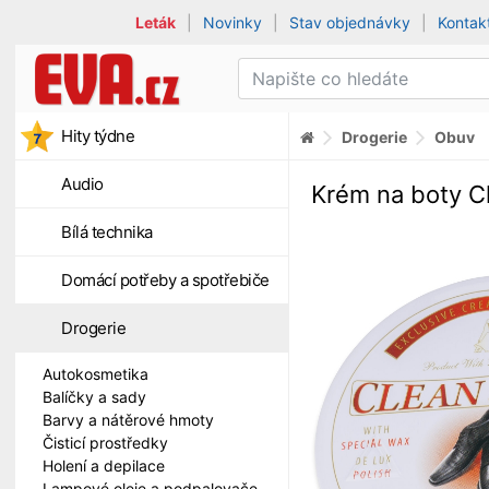
Leták
|
Novinky
|
Stav objednávky
|
Kontak
Hity týdne
Drogerie
Obuv
Audio
Krém na boty Cl
Bílá technika
Domácí potřeby a spotřebiče
Drogerie
Autokosmetika
Balíčky a sady
Barvy a nátěrové hmoty
Čisticí prostředky
Holení a depilace
Lampové oleje a podpalovače