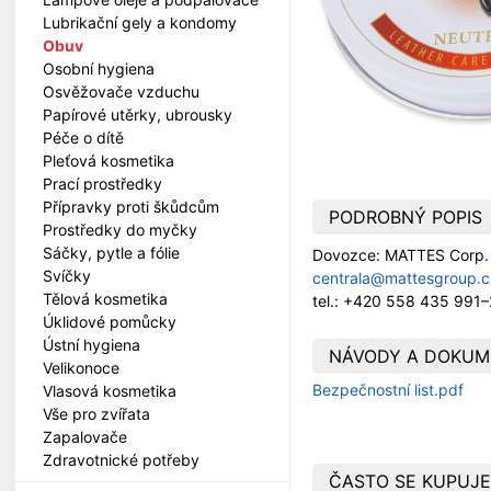
Lubrikační gely a kondomy
Obuv
Osobní hygiena
Osvěžovače vzduchu
Papírové utěrky, ubrousky
Péče o dítě
Pleťová kosmetika
Prací prostředky
Přípravky proti škůdcům
PODROBNÝ POPIS
Prostředky do myčky
Sáčky, pytle a fólie
Dovozce: MATTES Corp. s
Svíčky
centrala@
mattesgroup.c
Tělová kosmetika
tel.: +420 558 435 991–
Úklidové pomůcky
Ústní hygiena
NÁVODY A DOKUM
Velikonoce
Bezpečnostní list.pdf
Vlasová kosmetika
Vše pro zvířata
Zapalovače
Zdravotnické potřeby
ČASTO SE KUPUJE