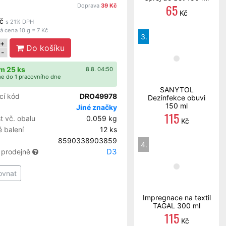
65
Doprava
39 Kč
Kč
č
s 21% DPH
 cena 10 g = 7 Kč
3.
+
Do košíku
-
m 25 ks
8.8. 04:50
e do 1 pracovního dne
SANYTOL
cí kód
DRO49978
Dezinfekce obuvi
150 ml
Jiné značky
115
 vč. obalu
0.059 kg
Kč
 balení
12 ks
8590338903859
4.
D3
 prodejně
ovnat
Impregnace na textil
TAGAL 300 ml
115
Kč