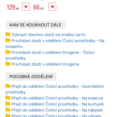
Pomegranate
mikrogranule
129
66
1 kg
Kč
Kč
KAM SE KOUKNOUT DÁLE
Zobrazit všechno zboží od značky Larrin
Procházet zboží v oddělení Čisticí prostředky - Na
koupelnu
Procházet zboží v oddělení Drogerie - Čisticí
prostředky
Procházet zboží v oddělení Drogerie
PODOBNÁ ODDĚLENÍ
Přejít do oddělení Čisticí prostředky - Dezinfekční
prostředky
Přejít do oddělení Čisticí prostředky - Na koberce
Přejít do oddělení Čisticí prostředky - Na kuchyně
Přejít do oddělení Čisticí prostředky - Na nábytek
Přejít do oddělení Čisticí prostředky - Na odpady