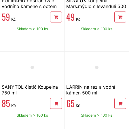
PULIRAPID odstraňovač
SIDOLUX koupelna,
vodního kamene s octem
Mars.mýdlo s levandulí 500
500 ml
ml
59
49
Kč
Kč
Skladem > 100 ks
Skladem > 100 ks
SANYTOL čistič Koupelna
LARRIN na rez a vodní
750 ml
kámen 500 ml
85
65
Kč
Kč
Skladem > 100 ks
Skladem > 100 ks