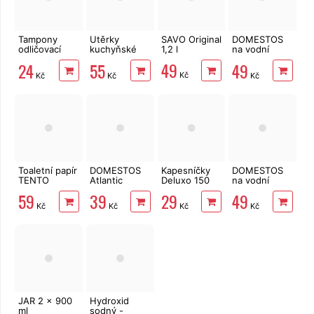
Tampony
Utěrky
SAVO Original
DOMESTOS
odličovací
kuchyňské
1,2 l
na vodní
LINTEO 120
TENTO Extra
kámen Zero
49
24
55
49
ks
Strong
Blue 750 ml
Kč
Kč
Kč
Kč
3vrstvé, 2
role, 34 m
Toaletní papír
DOMESTOS
Kapesníčky
DOMESTOS
TENTO
Atlantic
Deluxo 150
na vodní
Ellegance
Fresh 750 ml
ks 3vrstvé v
kámen Zero
59
39
29
49
Pink 3vrstvý
krabičce,
Lime 750 ml
Kč
Kč
Kč
Kč
8 rolí, 144 m
zvířátka
JAR 2 x 900
Hydroxid
ml
sodný -