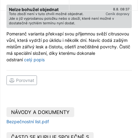
Nelze bohužel objednat
8.8. 08:37
Toto zboží není v tuto chvíli možné objednat.
Ceník dopravy
Jde o již vyprodanou položku nebo o zboží, které není možné v
dostatečně rychlém termínu nyní dodat.
Pomeranč varianta překvapí svou příjemnou svěží citrusovou
vůní, která vydrží po úklidu i několik dní. Navíc dodá zašlým
místům zářivý lesk a čistotu, ošetří znečištěné povrchy. Čistič
má speciální složení, díky kterému dokonale
odstraní
celý popis
Porovnat
NÁVODY A DOKUMENTY
Bezpečnostní list.pdf
ČASTO SE KUPUJE SPOLEČNĚ S