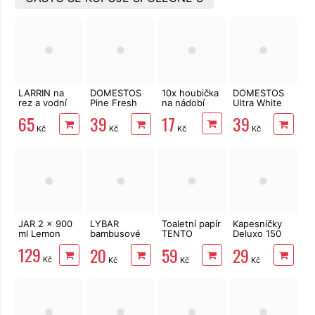
LARRIN na
DOMESTOS
10x houbička
DOMESTOS
rez a vodní
Pine Fresh
na nádobí
Ultra White
kámen 500
750 ml
750 ml
17
65
39
39
ml
Kč
Kč
Kč
Kč
JAR 2 x 900
LYBAR
Toaletní papír
Kapesníčky
ml Lemon
bambusové
TENTO
Deluxo 150
vatové
Forest
ks 3vrstvé v
129
20
59
29
tyčinky 200
3vrstvý 8 rolí,
krabičce,
Kč
Kč
Kč
Kč
ks
144 m
šedé květy