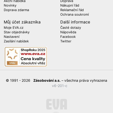
Akční nabídka
Doprava
Novinky
Nákupní řád
Doprava zdarma
Reklamační řád
Ochrana soukromí
Můj účet zákazníka
Další informace
Moje EVA.cz
Časté dotazy
Stav objednávky
Nápověda
Nastavení
Facebook
Zasílání nabídek
Twitter
© 1991 - 2026
Zásobování a.s.
– všechna práva vyhrazena
v6-201-c