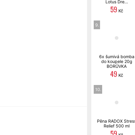
Lotus Dre...
59
Kč
9.
6x šumivá bomba
do koupele 20g
BORŮVKA
49
Kč
10.
Pěna RADOX Stres
Relief 500 ml
59
Kč