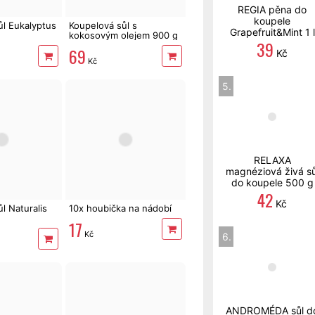
REGIA pěna do
koupele
ůl Eukalyptus
Koupelová sůl s
Grapefruit&Mint 1 l
kokosovým olejem 900 g
39
69
Kč
Kč
5.
RELAXA
magnéziová živá sů
do koupele 500 g
42
Kč
l Naturalis
10x houbička na nádobí
17
Kč
6.
ANDROMÉDA sůl d