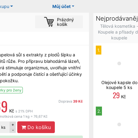
ákupu
Můj účet
Nejprodávaněj
Prázdný
košík
Tělová kosmetika 
Koupele a přísady 
koupele
1.
pelová sůl s extrakty z plodů šípku a
tů růže. Pro přípravu blahodárná lázeň,
rá stimuluje organizmus, uvolňuje vnitřní
ětí a podporuje čistící a ošetřující účinky
 pokožku.
Olejové kapsle do
koupele 5 ks
rky pro ženy
29
Kč
69
Doprava
39 Kč
Kč
2.
s 21% DPH
notková cena 1 kg = 76,67 Kč
+
Do košíku
ks
-