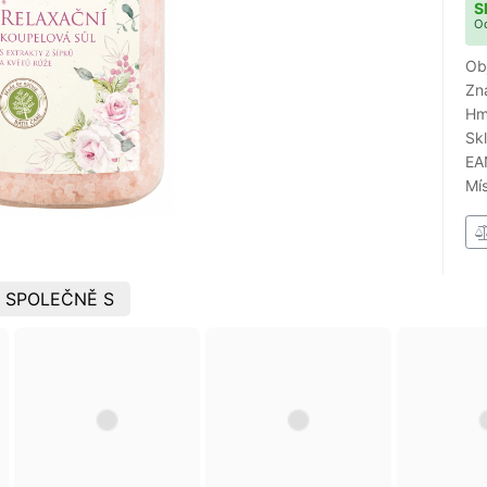
S
Od
Ob
Zn
Hm
Sk
EA
Mí
 SPOLEČNĚ S