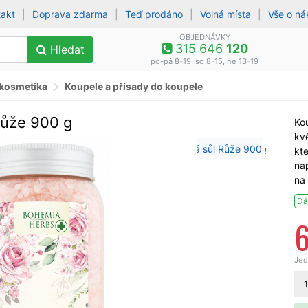
takt
|
Doprava zdarma
|
Teď prodáno
|
Volná místa
|
Vše o n
OBJEDNÁVKY
315 646
120
Hledat
po-pá 8-19, so 8-15, ne 13-19
 kosmetika
Koupele a přísady do koupele
Růže 900 g
Kou
kvě
kte
nap
na
Dá
Jed
1