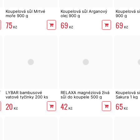
Koupelová sůl Mrtvé
Koupelová sůl Arganový
Koupelová s
moře 900 g
olej 900 g
900 g
75
69
69
Kč
Kč
Kč
í
LYBAR bambusové
RELAXA magnéziová živá
Koupelová sů
vatové tyčinky 200 ks
sůl do koupele 500 g
Sakura 1 kg
20
42
65
Kč
Kč
Kč