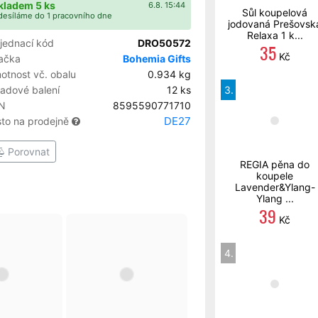
kladem 5 ks
6.8. 15:44
Sůl koupelová
esíláme do 1 pracovního dne
jodovaná Prešovsk
Relaxa 1 k...
jednací kód
DRO50572
35
Kč
ačka
Bohemia Gifts
otnost vč. obalu
0.934 kg
ladové balení
12 ks
3.
N
8595590771710
DE27
sto na prodejně
Porovnat
REGIA pěna do
koupele
Lavender&Ylang-
Ylang ...
39
Kč
4.