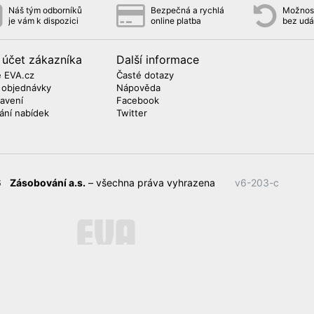
Náš tým odborníků
Bezpečná a rychlá
Možnost
je vám k dispozici
online platba
bez udá
 účet zákazníka
Další informace
 EVA.cz
Časté dotazy
 objednávky
Nápověda
avení
Facebook
lání nabídek
Twitter
26
Zásobování a.s.
– všechna práva vyhrazena
v6-203-c