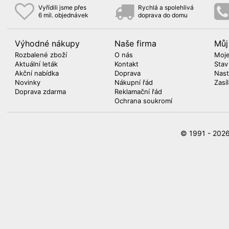
Vyřídili jsme přes
Rychlá a spolehlivá
6 mil. objednávek
doprava do domu
Výhodné nákupy
Naše firma
Můj
Rozbalené zboží
O nás
Moje
Aktuální leták
Kontakt
Stav
Akční nabídka
Doprava
Nast
Novinky
Nákupní řád
Zasí
Doprava zdarma
Reklamační řád
Ochrana soukromí
© 1991 - 20