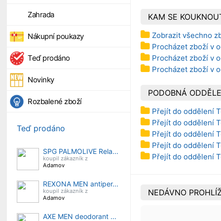
Zahrada
KAM SE KOUKNOU
Zobrazit všechno z
Nákupní poukazy
Procházet zboží v o
Procházet zboží v o
Teď prodáno
Procházet zboží v 
Novinky
PODOBNÁ ODDĚLE
Rozbalené zboží
Přejít do oddělení 
Přejít do oddělení 
Teď prodáno
Přejít do oddělení 
Přejít do oddělení 
SPG PALMOLIVE Rela...
Přejít do oddělení 
koupil zákazník z
Adamov
REXONA MEN antiper...
NEDÁVNO PROHLÍŽ
koupil zákazník z
Adamov
AXE MEN deodorant ...