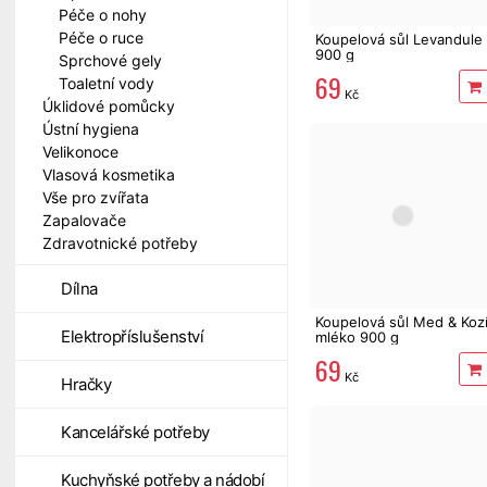
Péče o nohy
Péče o ruce
Koupelová sůl Levandule
900 g
Sprchové gely
69
Toaletní vody
Kč
Úklidové pomůcky
Ústní hygiena
Velikonoce
Vlasová kosmetika
Vše pro zvířata
Zapalovače
Zdravotnické potřeby
Dílna
Koupelová sůl Med & Koz
Elektropříslušenství
mléko 900 g
69
Kč
Hračky
Kancelářské potřeby
Kuchyňské potřeby a nádobí