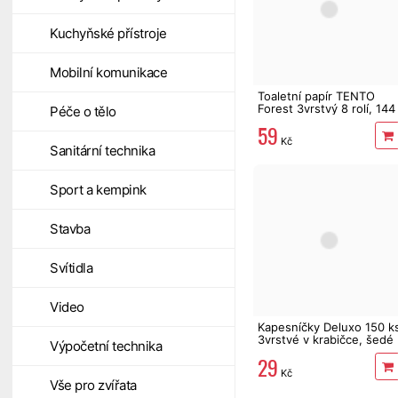
Kuchyňské přístroje
Mobilní komunikace
Toaletní papír TENTO
Forest 3vrstvý 8 rolí, 144
Péče o tělo
m
59
Kč
Sanitární technika
Sport a kempink
Stavba
Svítidla
Video
Kapesníčky Deluxo 150 k
3vrstvé v krabičce, šedé
Výpočetní technika
květy
29
Kč
Vše pro zvířata