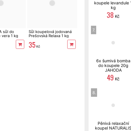
koupele levandule 
kg
38
Kč
7.
 sůl do
Sůl koupelová jodovaná
 vera 1 kg
Prešovská Relaxa 1 kg
35
Kč
6x šumivá bomba
do koupele 20g
JAHODA
49
Kč
8.
Pěnivá relaxační
koupel NATURALI