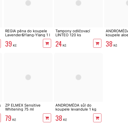
REGIA pěna do koupele
Tampony odličovací
ANDROMÉDA
Lavender&Ylang-Ylang 1 l
LINTEO 120 ks
koupele aloe
39
24
38
Kč
Kč
Kč
s
ZP ELMEX Sensitive
ANDROMÉDA sůl do
Whitening 75 ml
koupele levandule 1 kg
79
38
Kč
Kč