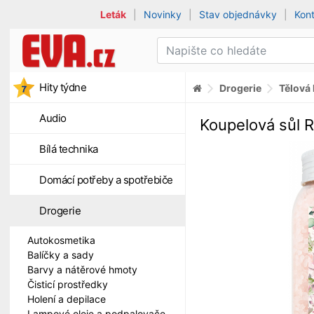
Leták
|
Novinky
|
Stav objednávky
|
Kon
Hity týdne
Drogerie
Tělová
Audio
Koupelová sůl 
Bílá technika
Domácí potřeby a spotřebiče
Drogerie
Autokosmetika
Balíčky a sady
Barvy a nátěrové hmoty
Čisticí prostředky
Holení a depilace
Lampové oleje a podpalovače