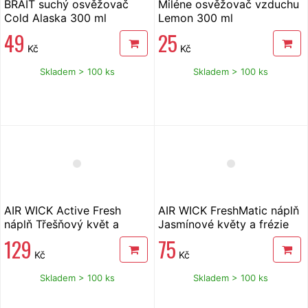
BRAIT suchý osvěžovač
Miléne osvěžovač vzduchu
Cold Alaska 300 ml
Lemon 300 ml
49
25
Kč
Kč
Skladem > 100 ks
Skladem > 100 ks
AIR WICK Active Fresh
AIR WICK FreshMatic náplň
náplň Třešňový květ a
Jasmínové květy a frézie
malina 228 ml
250 ml
129
75
Kč
Kč
Skladem > 100 ks
Skladem > 100 ks