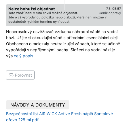
Nelze bohužel objednat
7.8. 05:57
Toto zboží není v tuto chvíli možné objednat.
Ceník dopravy
Jde o již vyprodanou položku nebo o zboží, které není možné v
dostatečně rychlém termínu nyní dodat.
Neaerosolový osvěžovač vzduchu náhradní náplň na vodní
bázi. Užijte si okouzlující vůně s přírodními esenciálními oleji.
Obohaceno o molekuly neutralizující zápach, které se účinně
vypořádají s nepříjemnými pachy. Složení na vodní bázi je
výs
celý popis
Porovnat
NÁVODY A DOKUMENTY
Bezpečnostní list AIR WICK Active Fresh náplň Santalové
dřevo 228 ml.pdf