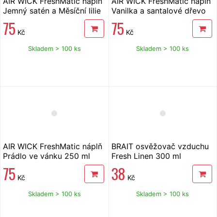
AIR WICK FreshMatic náplň
AIR WICK FreshMatic náplň
Jemný satén a Měsíční lilie
Vanilka a santalové dřevo
250 ml
250 ml
75
75
Kč
Kč
Skladem > 100 ks
Skladem > 100 ks
AIR WICK FreshMatic náplň
BRAIT osvěžovač vzduchu
Prádlo ve vánku 250 ml
Fresh Linen 300 ml
75
38
Kč
Kč
Skladem > 100 ks
Skladem > 100 ks