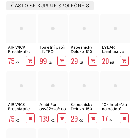
ČASTO SE KUPUJE SPOLEČNĚ S
AIR WICK
Toaletní papír
Kapesníčky
LYBAR
FreshMatic
LINTEO
Deluxo 150
bambusové
náplň Vanilka
3vrstvý 16
ks 3vrstvé v
vatové
75
99
29
20
a santalové
rolí, 240 m
krabičce,
tyčinky 200
Kč
Kč
Kč
Kč
dřevo 250 ml
šedé květy
ks
AIR WICK
Ambi Pur
Kapesníčky
10x houbička
FreshMatic
osvěžovač do
Deluxo 150
na nádobí
náplň
koupelny
ks 3vrstvé v
17
75
139
29
Magnolie &
Lenor Spring
krabičce,
Kč
Kč
Kč
Kč
Cherry
Awakening 2
zvířátka
Blossom 250
x 8 ml
ml