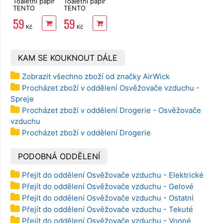
Toaletní papír
Toaletní papír
TENTO
TENTO
Forest
Ellegance
59
59
3vrstvý 8 rolí,
Pink 3vrstvý
Kč
Kč
144 m
8 rolí, 144 m
KAM SE KOUKNOUT DÁLE
Zobrazit všechno zboží od značky AirWick
Procházet zboží v oddělení Osvěžovače vzduchu -
Spreje
Procházet zboží v oddělení Drogerie - Osvěžovače
vzduchu
Procházet zboží v oddělení Drogerie
PODOBNÁ ODDĚLENÍ
Přejít do oddělení Osvěžovače vzduchu - Elektrické
Přejít do oddělení Osvěžovače vzduchu - Gelové
Přejít do oddělení Osvěžovače vzduchu - Ostatní
Přejít do oddělení Osvěžovače vzduchu - Tekuté
Přejít do oddělení Osvěžovače vzduchu - Vonné