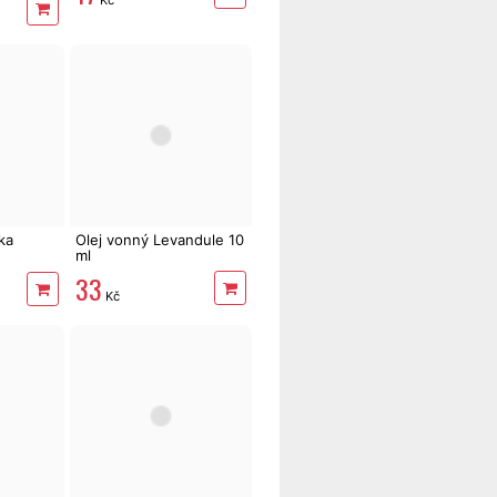
ka
Olej vonný Levandule 10
ml
secake
33
Kč