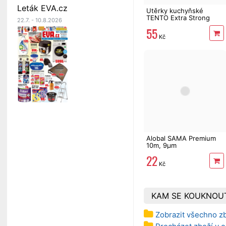
Leták EVA.cz
Utěrky kuchyňské
TENTO Extra Strong
22.7. - 10.8.2026
3vrstvé, 2 role, 34 m
55
Kč
Alobal SAMA Premium
10m, 9µm
22
Kč
KAM SE KOUKNOU
Zobrazit všechno 