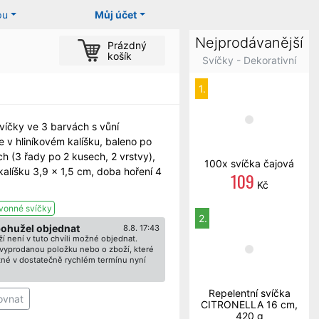
pu
Můj účet
Nejprodávanější
Prázdný
košík
Svíčky - Dekorativní
1.
víčky ve 3 barvách s vůní
e v hliníkovém kalíšku, baleno po
h (3 řady po 2 kusech, 2 vrstvy),
100x svíčka čajová
 kalíšku 3,9 x 1,5 cm, doba hoření 4
109
Kč
vonné svíčky
2.
bohužel objednat
8.8. 17:43
í není v tuto chvíli možné objednat.
ž vyprodanou položku nebo o zboží, které
né v dostatečně rychlém termínu nyní
Repelentní svíčka
ovnat
CITRONELLA 16 cm,
420 g