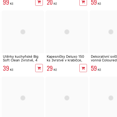
99
20
59
Kč
Kč
Kč
Utěrky kuchyňské Big
Kapesníčky Deluxo 150
Dekorativní svíč
Soft Clean 2vrstvé, 4
ks 3vrstvé v krabičce,
vonná Coloured
role, 41 m
zvířátka
Blueberry Chee
39
29
59
170 g
Kč
Kč
Kč