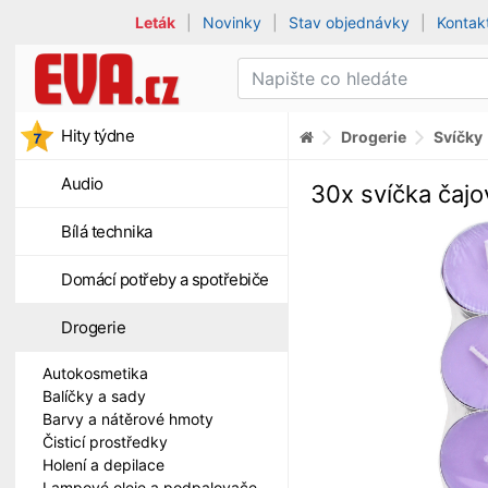
Leták
|
Novinky
|
Stav objednávky
|
Kontak
Hity týdne
Drogerie
Svíčky
Audio
30x svíčka ča
Bílá technika
Domácí potřeby a spotřebiče
Drogerie
Autokosmetika
Balíčky a sady
Barvy a nátěrové hmoty
Čisticí prostředky
Holení a depilace
Lampové oleje a podpalovače