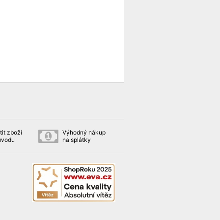
it zboží
Výhodný nákup
ůvodu
na splátky