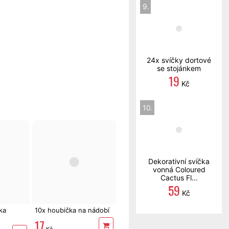
9.
24x svíčky dortové
se stojánkem
19
Kč
10.
Dekorativní svíčka
vonná Coloured
Cactus Fl...
59
Kč
ka
10x houbička na nádobí
17
Kč