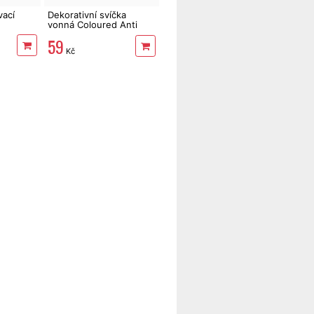
vací
Dekorativní svíčka
vonná Coloured Anti
Tobacco 170 g
59
Kč