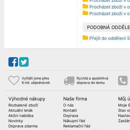
Procházet zboží v o
Procházet zboží v o
Procházet zboží v 
PODOBNÁ ODDĚLE
Přejít do oddělení S
Vyřídili jsme přes
Rychlá a spolehlivá
6 mil. objednávek
doprava do domu
Výhodné nákupy
Naše firma
Můj ú
Rozbalené zboží
O nás
Moje 
Aktuální leták
Kontakt
Stav o
Akční nabídka
Doprava
Nasta
Novinky
Nákupní řád
Zasílá
Doprava zdarma
Reklamační řád