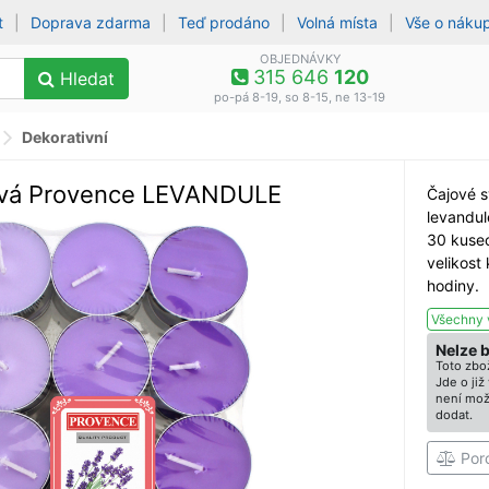
t
|
Doprava zdarma
|
Teď prodáno
|
Volná místa
|
Vše o náku
OBJEDNÁVKY
315 646
120
Hledat
po-pá 8-19, so 8-15, ne 13-19
Dekorativní
jová Provence LEVANDULE
Čajové s
levandul
30 kusec
velikost
hodiny.
Všechny 
Nelze 
Toto zbož
Jde o ji
není mož
dodat.
Por