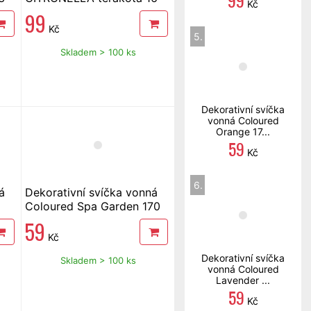
99
Kč
cm, 420 g
99
Kč
5.
Skladem > 100 ks
Dekorativní svíčka
vonná Coloured
Orange 17...
59
Kč
6.
á
Dekorativní svíčka vonná
Coloured Spa Garden 170
g
59
Kč
Dekorativní svíčka
Skladem > 100 ks
vonná Coloured
Lavender ...
59
Kč