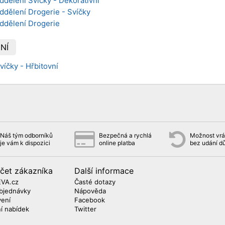
ddělení Svíčky - Dekorativní
ddělení Drogerie - Svíčky
oddělení Drogerie
NÍ
víčky - Hřbitovní
Náš tým odborníků
Bezpečná a rychlá
Možnost vrát
je vám k dispozici
online platba
bez udání d
čet zákazníka
Další informace
EVA.cz
Časté dotazy
bjednávky
Nápověda
vení
Facebook
ní nabídek
Twitter