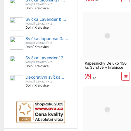
koupil zákazník z
Dolní Kralovice
Svíčka Lavender & ...
koupil zákazník z
Dolní Kralovice
Svíčka Japanese Ga...
koupil zákazník z
Dolní Kralovice
Svíčka Lavender 12...
koupil zákazník z
Kapesníčky Deluxo 150
Dolní Kralovice
ks 3vrstvé v krabičce,
šedé květy
29
Dekorativní svíčka...
Kč
koupil zákazník z
Dolní Kralovice