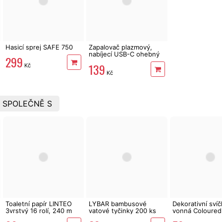
Hasicí sprej SAFE 750
Zapalovač plazmový,
nabíjecí USB-C ohebný
299
Extol Premium 8848130
139
Kč
Kč
 SPOLEČNĚ S
Toaletní papír LINTEO
LYBAR bambusové
Dekorativní svíč
3vrstvý 16 rolí, 240 m
vatové tyčinky 200 ks
vonná Coloured
Lavender 170 g