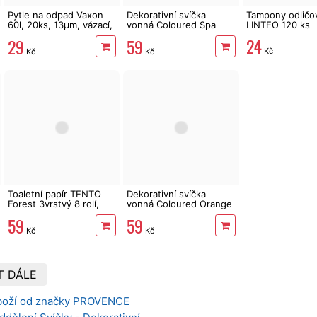
Pytle na odpad Vaxon
Dekorativní svíčka
Tampony odličo
60l, 20ks, 13µm, vázací,
vonná Coloured Spa
LINTEO 120 ks
fialové, levandule
Garden 170 g
24
29
59
Kč
Kč
Kč
Toaletní papír TENTO
Dekorativní svíčka
Forest 3vrstvý 8 rolí,
vonná Coloured Orange
144 m
170 g
59
59
Kč
Kč
T DÁLE
zboží od značky PROVENCE