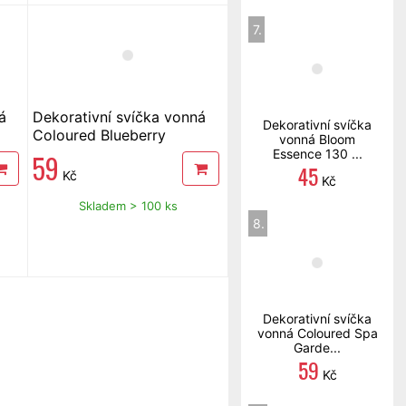
7.
á
Dekorativní svíčka vonná
Dekorativní svíčka
Coloured Blueberry
vonná Bloom
Cheesecake 170 g
Essence 130 ...
59
45
Kč
Kč
Skladem > 100 ks
8.
Dekorativní svíčka
vonná Coloured Spa
Garde...
59
Kč