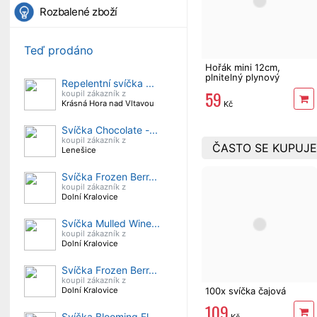
Rozbalené zboží
Teď prodáno
Hořák mini 12cm,
plnitelný plynový
Repelentní svíčka ...
zapalovač
59
koupil zákazník z
Krásná Hora nad Vltavou
Kč
Svíčka Chocolate -...
koupil zákazník z
ČASTO SE KUPUJE
Lenešice
Svíčka Frozen Berr...
koupil zákazník z
Dolní Kralovice
Svíčka Mulled Wine...
koupil zákazník z
Dolní Kralovice
Svíčka Frozen Berr...
koupil zákazník z
100x svíčka čajová
Dolní Kralovice
109
Svíčka Blooming Fl...
Kč