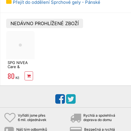
Přejít do oddělení Sprchové gely - Pánské
NEDÁVNO PROHLÍŽENÉ ZBOŽÍ
SPG NIVEA
Care &
Orange 650
80
ml
Kč
Vyřídili jsme přes
Rychlá a spolehlivá
6 mil. objednávek
doprava do domu
Náš tým odborníků
Bezpečná a rychlá