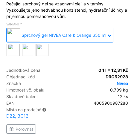
Pečující sprchový gel se vzácnými oleji a vitamíny.
Vyzkoušejte jeho hedvábnou konzistenci, hydratační účinky a
příjemnou pomerančovou vůní.
VARIANTY
Sprchový gel NIVEA Care & Orange 650 ml
Jednotková cena
0.1 l = 12,31 Kč
Objednací kód
DRO52928
Značka
Nivea
Hmotnost vč. obalu
0.709 kg
Skladové balení
12 ks
EAN
4005900987280
Místo na prodejně
D22, BC12
Porovnat