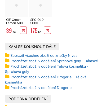
CIF Cream
SPG OLD
Lemon 500
SPICE
ml
Captain 1000
39
175
ml
Kč
Kč
KAM SE KOUKNOUT DÁLE
Zobrazit všechno zboží od značky Nivea
Procházet zboží v oddělení Sprchové gely - Dámské
Procházet zboží v oddělení Tělová kosmetika -
Sprchové gely
Procházet zboží v oddělení Drogerie - Tělová
kosmetika
Procházet zboží v oddělení Drogerie
PODOBNÁ ODDĚLENÍ