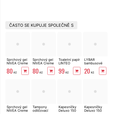
ČASTO SE KUPUJE SPOLEČNĚ S
Sprchový gel
Sprchový gel
Toaletní papír
LYBAR
NIVEA Creme
NIVEA Creme
LINTEO
bambusové
Aloe 650 ml
Soft 650 ml
3vrstvý 16
vatové
80
80
99
20
rolí, 240 m
tyčinky 200
Kč
Kč
Kč
Kč
ks
Sprchový gel
Tampony
Kapesníčky
Kapesníčky
NIVEA Creme
odličovací
Deluxo 150
Deluxo 150