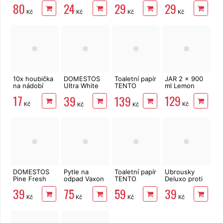
Care 650 ml
LINTEO 120
ks 3vrstvé v
ks 3vrstvé v
80
24
29
29
ks
krabičce,
krabičce,
Kč
Kč
Kč
Kč
šedé květy
zvířátka
10x houbička
DOMESTOS
Toaletní papír
JAR 2 x 900
na nádobí
Ultra White
TENTO
ml Lemon
750 ml
Family
17
129
39
139
Delicate
Kč
Kč
Kč
Kč
3vrstvý 24
rolí, 337 m
DOMESTOS
Pytle na
Toaletní papír
Ubrousky
Pine Fresh
odpad Vaxon
TENTO
Deluxo proti
750 ml
60l, 50ks,
Ellegance
zabarvení
39
75
59
39
15µm, s uchy,
Pink 3vrstvý
prádla 20 ks
Kč
Kč
Kč
Kč
modré
8 rolí, 144 m